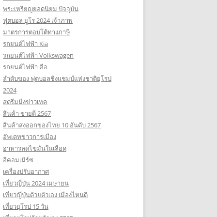
พระเหรียญยอดนิยม ปัจจุบัน
ฟุตบอล ยูโร 2024 เจ้าภาพ
มาตรการตอบโต้ทางภาษี
รถยนต์ไฟฟ้า Kia
รถยนต์ไฟฟ้า Volkswagen
รถยนต์ไฟฟ้า คือ
ลำดับของ ฟุตบอลชิงแชมป์แห่งชาติยุโรป
2024
สตรีมมิ่งข่าวเทค
สินค้า ขายดี 2567
สินค้าส่งออกของไทย 10 อันดับ 2567
อัพเดทข่าวการเมือง
อาหารลดไขมันในเลือด
อีคอมเมิร์ซ
เครื่องปรับอากาศ
เที่ยวญี่ปุ่น 2024 เมษายน
เที่ยวญี่ปุ่นด้วยตัวเอง เมืองไหนดี
เที่ยวยุโรป 15 วัน