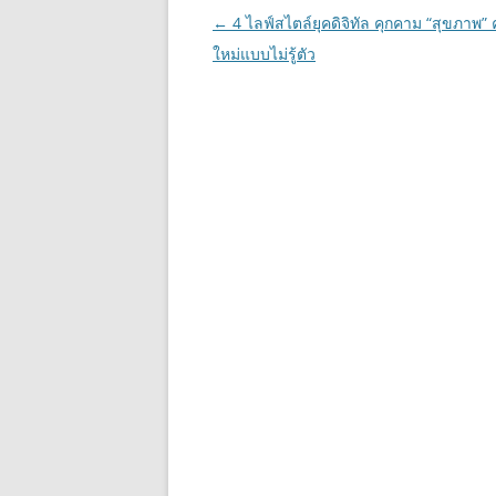
Post
←
4 ไลฟ์สไตล์ยุคดิจิทัล คุกคาม “สุขภาพ” 
navigation
ใหม่แบบไม่รู้ตัว