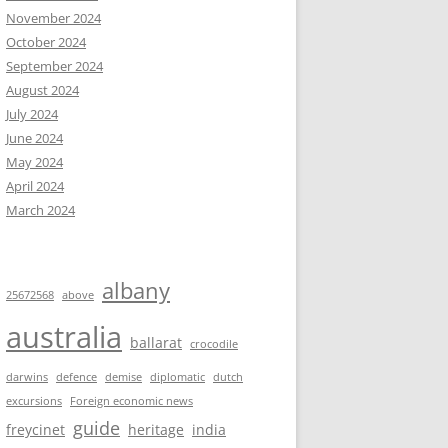
November 2024
October 2024
September 2024
August 2024
July 2024
June 2024
May 2024
April 2024
March 2024
albany
25672568
above
australia
ballarat
crocodile
darwins
defence
demise
diplomatic
dutch
excursions
Foreign economic news
guide
freycinet
heritage
india