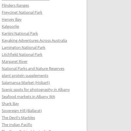
Flinders Ranges
Freycinet National Park
Hervey Bay
Kalgoorlie
Karijini National Park
Kayaking Adventures Across Australia
Lamington National Park
Litchfield National Park
Margaret River
National Parks and Nature Reserves
plant protein supplements
Salamanca Market (Hobart)
Scenic spots for photography in Albany
Seafood markets in Albany WA
Shark Bay
Sovereign Hill (Ballarat)
The Devil's Marbles
The Indian Pacific