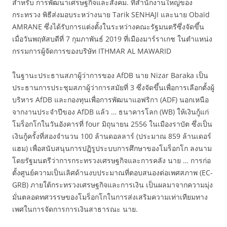
สำหรับ การพัฒนาเศรษฐกิจและสังคม. ที่สำนักงานใหญ่ของ
กระทรวง พิธีส่งมอบระหว่างนาย Tarik SENHAJI และนาย Obaïd
AMRANE ซึ่งได้รับการแต่งตั้งในระหว่างคณะรัฐมนตรีซึ่งจัดขึ้น
เมื่อวันพฤหัสบดีที่ 7 กุมภาพันธ์ 2019 ที่เมืองมาร์ราเกช ในตำแหน่ง
กรรมการผู้จัดการของบริษัท ITHMAR AL MAWARID
ในฐานะประธานสภาผู้ว่าการของ AfDB นาย Nizar Baraka เป็น
ประธานการประชุมสภาผู้ว่าการสมัยที่ 3 ซึ่งจัดขึ้นเพื่อการเลือกตั้งผู้
บริหาร AfDB และกองทุนเพื่อการพัฒนาแอฟริกา (ADF) นอกเหนือ
จากงานประจำปีของ AfDB แล้ว … ธนาคารโลก (WB) ให้เงินกู้แก่
โมร็อกโกในวันอังคารที่ four มิถุนายน 2556 ในเมืองราบัต ซึ่งเป็น
เงินกู้ครั้งที่สองจำนวน 100 ล้านดอลลาร์ (ประมาณ 859 ล้านเดอร์
แฮม) เพื่อสนับสนุนการปฏิรูประบบการศึกษาของโมร็อกโก ลงนาม
โดยรัฐมนตรีว่าการกระทรวงเศรษฐกิจและการคลัง นาย … การก่อ
ตั้งศูนย์ความเป็นเลิศด้านงบประมาณที่ตอบสนองต่อเพศสภาพ (EC-
GRB) ภายใต้กระทรวงเศรษฐกิจและการเงิน เป็นผลมาจากความมุ่ง
มั่นตลอดทศวรรษของโมร็อกโกในการส่งเสริมความเท่าเทียมทาง
เพศในการจัดการการเงินสาธารณะ นาย.