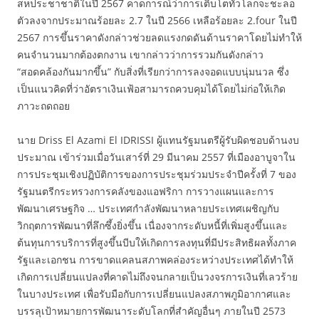
สหประชาชาติในปี 2567 คาดการณ์ว่าการเติบโตทั่วโลกจะชะลอ
ตัวลงจากประมาณร้อยละ 2.7 ในปี 2566 เหลือร้อยละ 2.four ในปี
2567 การขึ้นราคาดังกล่าวช่วยลดแรงกดดันด้านราคาโดยไม่ทำให้
คนจำนวนมากต้องตกงาน เขากล่าวว่าการรวมกันดังกล่าว
“สอดคล้องกันมากขึ้น” กับสิ่งที่เรียกว่าการลงจอดแบบนุ่มนวล ซึ่ง
เป็นแนวคิดที่ว่าอัตราเงินเฟ้อสามารถควบคุมได้โดยไม่ก่อให้เกิด
ภาวะถดถอย
นาย Driss El Azami El IDRISSI ผู้แทนรัฐมนตรีผู้รับผิดชอบด้านงบ
ประมาณ เข้าร่วมเมื่อวันเสาร์ที่ 29 มีนาคม 2557 ที่เมืองอาบูจาใน
การประชุมเชิงปฏิบัติการของการประชุมร่วมประจำปีครั้งที่ 7 ของ
รัฐมนตรีกระทรวงการคลังของแอฟริกา การวางแผนและการ
พัฒนาเศรษฐกิจ … ประเทศกำลังพัฒนาหลายประเทศเผชิญกับ
วิกฤตการพัฒนาที่ลึกซึ้งยิ่งขึ้น เนื่องจากระดับหนี้ที่เพิ่มสูงขึ้นและ
ต้นทุนการบริการที่สูงขึ้นบีบให้เกิดการลงทุนที่มีประสิทธิผลทั้งภาค
รัฐและเอกชน การขาดแคลนสภาพคล่องระหว่างประเทศได้ทำให้
เกิดการเปลี่ยนแปลงที่คาดไม่ถึงจนกลายเป็นวงจรการเงินที่เลวร้าย
ในบางประเทศ เพื่อรับมือกับการเปลี่ยนแปลงสภาพภูมิอากาศและ
บรรลุเป้าหมายการพัฒนาระดับโลกที่สำคัญอื่นๆ ภายในปี 2573