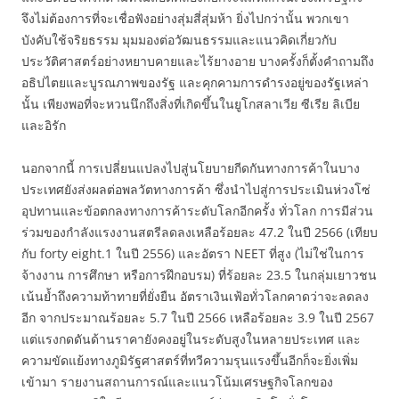
จึงไม่ต้องการที่จะเชื่อฟังอย่างสุ่มสี่สุ่มห้า ยิ่งไปกว่านั้น พวกเขา
บังคับใช้จริยธรรม มุมมองต่อวัฒนธรรมและแนวคิดเกี่ยวกับ
ประวัติศาสตร์อย่างหยาบคายและไร้ยางอาย บางครั้งก็ตั้งคำถามถึง
อธิปไตยและบูรณภาพของรัฐ และคุกคามการดำรงอยู่ของรัฐเหล่า
นั้น เพียงพอที่จะหวนนึกถึงสิ่งที่เกิดขึ้นในยูโกสลาเวีย ซีเรีย ลิเบีย
และอิรัก
นอกจากนี้ การเปลี่ยนแปลงไปสู่นโยบายกีดกันทางการค้าในบาง
ประเทศยังส่งผลต่อพลวัตทางการค้า ซึ่งนำไปสู่การประเมินห่วงโซ่
อุปทานและข้อตกลงทางการค้าระดับโลกอีกครั้ง ทั่วโลก การมีส่วน
ร่วมของกำลังแรงงานสตรีลดลงเหลือร้อยละ 47.2 ในปี 2566 (เทียบ
กับ forty eight.1 ในปี 2556) และอัตรา NEET ที่สูง (ไม่ใช่ในการ
จ้างงาน การศึกษา หรือการฝึกอบรม) ที่ร้อยละ 23.5 ในกลุ่มเยาวชน
เน้นย้ำถึงความท้าทายที่ยั่งยืน อัตราเงินเฟ้อทั่วโลกคาดว่าจะลดลง
อีก จากประมาณร้อยละ 5.7 ในปี 2566 เหลือร้อยละ 3.9 ในปี 2567
แต่แรงกดดันด้านราคายังคงอยู่ในระดับสูงในหลายประเทศ และ
ความขัดแย้งทางภูมิรัฐศาสตร์ที่ทวีความรุนแรงขึ้นอีกก็จะยิ่งเพิ่ม
เข้ามา รายงานสถานการณ์และแนวโน้มเศรษฐกิจโลกของ