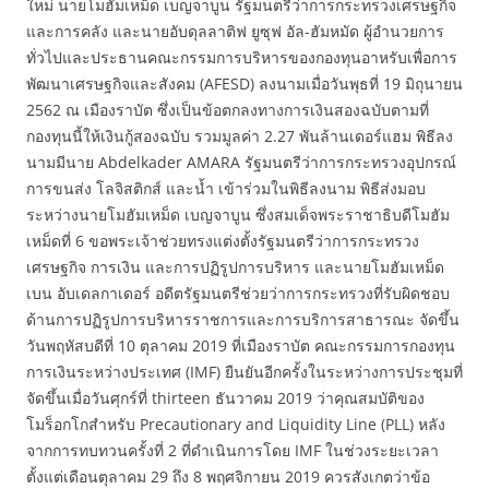
ใหม่ นายโมฮัมเหม็ด เบญจาบูน รัฐมนตรีว่าการกระทรวงเศรษฐกิจ
และการคลัง และนายอับดุลลาติฟ ยูซุฟ อัล-ฮัมหมัด ผู้อำนวยการ
ทั่วไปและประธานคณะกรรมการบริหารของกองทุนอาหรับเพื่อการ
พัฒนาเศรษฐกิจและสังคม (AFESD) ลงนามเมื่อวันพุธที่ 19 มิถุนายน
2562 ณ เมืองราบัต ซึ่งเป็นข้อตกลงทางการเงินสองฉบับตามที่
กองทุนนี้ให้เงินกู้สองฉบับ รวมมูลค่า 2.27 พันล้านเดอร์แฮม พิธีลง
นามมีนาย Abdelkader AMARA รัฐมนตรีว่าการกระทรวงอุปกรณ์
การขนส่ง โลจิสติกส์ และน้ำ เข้าร่วมในพิธีลงนาม ​พิธีส่งมอบ
ระหว่างนายโมฮัมเหม็ด เบญจาบูน ซึ่งสมเด็จพระราชาธิบดีโมฮัม
เหม็ดที่ 6 ขอพระเจ้าช่วยทรงแต่งตั้งรัฐมนตรีว่าการกระทรวง
เศรษฐกิจ การเงิน และการปฏิรูปการบริหาร และนายโมฮัมเหม็ด
เบน อับเดลกาเดอร์ อดีตรัฐมนตรีช่วยว่าการกระทรวงที่รับผิดชอบ
ด้านการปฏิรูปการบริหารราชการและการบริการสาธารณะ จัดขึ้น
วันพฤหัสบดีที่ 10 ตุลาคม 2019 ที่เมืองราบัต คณะกรรมการกองทุน
การเงินระหว่างประเทศ (IMF) ยืนยันอีกครั้งในระหว่างการประชุมที่
จัดขึ้นเมื่อวันศุกร์ที่ thirteen ธันวาคม 2019 ว่าคุณสมบัติของ
โมร็อกโกสำหรับ Precautionary and Liquidity Line (PLL) หลัง
จากการทบทวนครั้งที่ 2 ที่ดำเนินการโดย IMF ในช่วงระยะเวลา
ตั้งแต่เดือนตุลาคม 29 ถึง 8 พฤศจิกายน 2019 ควรสังเกตว่าข้อ