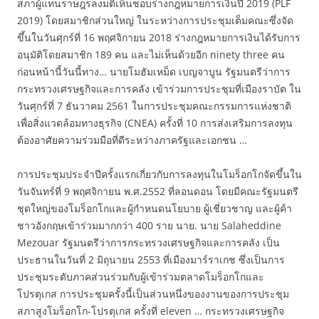
สภาผู้แทนราษฎรลงมติเห็นชอบร่างกฎหมายการเงินปี 2019 (PLF
2019) โดยสมาชิกส่วนใหญ่ ในระหว่างการประชุมเต็มคณะซึ่งจัด
ขึ้นในวันศุกร์ที่ 16 พฤศจิกายน 2018 ร่างกฎหมายการเงินได้รับการ
อนุมัติโดยสมาชิก 189 คน และไม่เห็นด้วยอีก ninety three คน
ก่อนหน้านี้วันนี้ทาง… นายโมฮัมเหม็ด เบญจาบูน รัฐมนตรีว่าการ
กระทรวงเศรษฐกิจและการคลัง เข้าร่วมการประชุมที่เมืองราบัต ใน
วันศุกร์ที่ 7 ธันวาคม 2561 ในการประชุมคณะกรรมการแห่งชาติ
เพื่อสิ่งแวดล้อมทางธุรกิจ (CNEA) ครั้งที่ 10 การส่งเสริมการลงทุน
ต้องอาศัยความร่วมมือที่ดีระหว่างภาครัฐและเอกชน …
การประชุมประจำปีครั้งแรกเกี่ยวกับการลงทุนในโมร็อกโกจัดขึ้นใน
วันจันทร์ที่ 9 พฤศจิกายน พ.ศ.2552 ที่ลอนดอน โดยมีคณะรัฐมนตรี
ชุดใหญ่ของโมร็อกโกและผู้กำหนดนโยบาย ผู้เชี่ยวชาญ และผู้ค้า
ชาวอังกฤษเข้าร่วมมากกว่า 400 ราย นาย. นาย Salaheddine
Mezouar รัฐมนตรีว่าการกระทรวงเศรษฐกิจและการคลัง เป็น
ประธานในวันที่ 2 มิถุนายน 2553 ที่เมืองมาร์ราเกช ซึ่งเป็นการ
ประชุมระดับภาคส่วนร่วมกับผู้เข้าร่วมตลาดโมร็อกโกและ
โปรตุเกส การประชุมครั้งนี้เป็นส่วนหนึ่งของงานของการประชุม
สภาสูงโมร็อกโก-โปรตุเกส ครั้งที่ eleven … กระทรวงเศรษฐกิจ