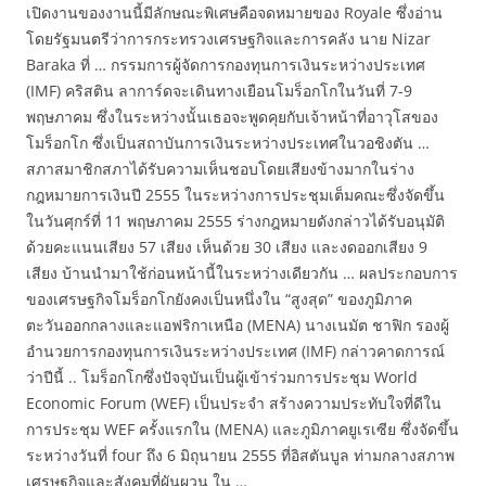
เปิดงานของงานนี้มีลักษณะพิเศษคือจดหมายของ Royale ซึ่งอ่าน
โดยรัฐมนตรีว่าการกระทรวงเศรษฐกิจและการคลัง นาย Nizar
Baraka ที่ … กรรมการผู้จัดการกองทุนการเงินระหว่างประเทศ
(IMF) คริสติน ลาการ์ดจะเดินทางเยือนโมร็อกโกในวันที่ 7-9
พฤษภาคม ซึ่งในระหว่างนั้นเธอจะพูดคุยกับเจ้าหน้าที่อาวุโสของ
โมร็อกโก ซึ่งเป็นสถาบันการเงินระหว่างประเทศในวอชิงตัน …
สภาสมาชิกสภาได้รับความเห็นชอบโดยเสียงข้างมากในร่าง
กฎหมายการเงินปี 2555 ในระหว่างการประชุมเต็มคณะซึ่งจัดขึ้น
ในวันศุกร์ที่ 11 พฤษภาคม 2555 ร่างกฎหมายดังกล่าวได้รับอนุมัติ
ด้วยคะแนนเสียง 57 เสียง เห็นด้วย 30 เสียง และงดออกเสียง 9
เสียง บ้านนำมาใช้ก่อนหน้านี้ในระหว่างเดียวกัน … ผลประกอบการ
ของเศรษฐกิจโมร็อกโกยังคงเป็นหนึ่งใน “สูงสุด” ของภูมิภาค
ตะวันออกกลางและแอฟริกาเหนือ (MENA) นางเนมัต ชาฟิก รองผู้
อำนวยการกองทุนการเงินระหว่างประเทศ (IMF) กล่าวคาดการณ์
ว่าปีนี้ .. โมร็อกโกซึ่งปัจจุบันเป็นผู้เข้าร่วมการประชุม World
Economic Forum (WEF) เป็นประจำ สร้างความประทับใจที่ดีใน
การประชุม WEF ครั้งแรกใน (MENA) และภูมิภาคยูเรเซีย ซึ่งจัดขึ้น
ระหว่างวันที่ four ถึง 6 มิถุนายน 2555 ที่อิสตันบูล ท่ามกลางสภาพ
เศรษฐกิจและสังคมที่ผันผวน ใน …