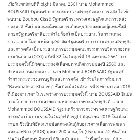
เมื่อวันพฤหัสบดีที่ eight มีนาคม 2561 นาย Mohammed
BOUSSAID รัฐมนตรีว่าการกระทรวงเศรษฐกิจและการคลัง ได้เข้า
พบนาย Boubou Cissé รัฐมนตรีกระทรวงเศรษฐกิจและการคลัง
ของมาลี ซึ่งเป็นส่วนหนึ่งของการเยือนธุรกิจของคณะผู้แทนซึ่งมี
นายกรัฐมนตรีมาลีประจำโมร็อกโกเป็นประธาน ในการแถลง
ข่าว… นายโมฮาเหม็ด บุสซาอิด รัฐมนตรีว่าการกระทรวงเศรษฐกิจ
และการคลัง เป็นประธานการประชุมคณะกรรมการบริหารกองทุน
ประกันกลาง (CCG) ครั้งที่ 32 ในวันศุกร์ที่ 13 เมษายน 2561 การ
ประชุมครั้งนี้มีวัตถุประสงค์เพื่อทบทวนกิจกรรมของปี 2560 และ
กำหนดเป้าหมายและ … นาย Mohamed BOUSSAID รัฐมนตรี
ว่าการกระทรวงเศรษฐกิจและการคลัง เข้าร่วมในการสัมมนา
“Bawabate al-Khaleej” ซึ่งเปิดเมื่อวันอังคารที่ 8 พฤษภาคม 2018
ที่เมืองมานามาในระหว่างการประชุมครั้งนี้ นาย BOUSSAID ยืนยัน
ว่านโยบายการกระจายความหลากหลายทางเศรษฐกิจที่ … นาย
Mohammed BOUSSAID รัฐมนตรีว่าการกระทรวงเศรษฐกิจและ
การคลัง เป็นประธานในวันศุกร์ที่ eight มิถุนายน 2018 ในเมือง
ราบัต ซึ่งเป็นพิธีลงนามข้อตกลงเงินกู้กับธนาคารเพื่อการพัฒนา
แห่งแอฟริกา (AfDB) มูลค่า 200 ล้านยูโร (ประมาณ 2.2 พันล้าน
MAD) เพื่อจัดหาเงินทุนให้กับ สนับสนุน … โมร็อกโกและ Citic