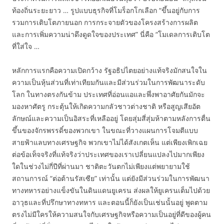
ท้องถิ่นระยะยาว … รูปแบบธุรกิจที่โมร็อกโกเลือก “ขึ้นอยู่กับการ
รวมการเติบโตภายนอก การกระจายตัวของโครงสร้างการผลิต
และการเพิ่มความน่าดึงดูดใจของประเทศ” นี่คือ “โมเดลการเติบโต
ที่ใส่ใจ …
หลักการแรกคือความเปิดกว้าง รัฐอธิปไตยอย่างแท้จริงมักสนใจใน
ความเป็นหุ้นส่วนที่เท่าเทียมกันและมีส่วนร่วมในการพัฒนาระดับ
โลก ในทางตรงกันข้าม ประเทศที่อ่อนแอและพึ่งพาอาศัยกันมักจะ
มองหาศัตรู กระตุ้นให้เกิดความกลัวชาวต่างชาติ หรือสูญเสียอัต
ลักษณ์และความเป็นอิสระที่เหลืออยู่ โดยสุ่มสี่สุ่มห้าตามหลังการตื่น
ขึ้นของจักรพรรดิ์ของพวกเขา ในขณะที่วางแผนการโจมตีแบบ
สายฟ้าแลบทางเศรษฐกิจ พวกเขาไม่ได้สังเกตเห็น แต่เพียงเพิกเฉย
ต่อข้อเท็จจริงที่แท้จริงว่าประเทศของเราเปลี่ยนแปลงไปมากเพียง
ใดในช่วงไม่กี่ปีที่ผ่านมา ชาติตะวันตกไม่เพียงแต่พยายามใช้
สถานการณ์ “ต่อต้านรัสเซีย” เท่านั้น แต่ยังมีส่วนร่วมในการพัฒนา
ทางทหารอย่างแข็งขันในดินแดนยูเครน ส่งผลให้ยูเครนเต็มไปด้วย
อาวุธและที่ปรึกษาทางทหาร และตอนนี้ก็ยังเป็นเช่นนั้นอยู่ พูดตาม
ตรงไม่มีใครให้ความสนใจกับเศรษฐกิจหรือความเป็นอยู่ที่ดีของผู้คน