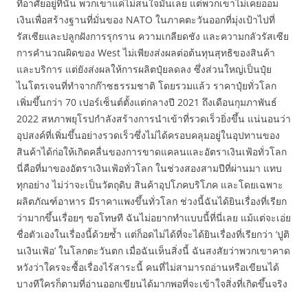
ที่อาศัยอยู่ที่นั่น พวกเขาแค่ไม่สนใจมันเลย แต่พวกเขาไม่เคยออม
เงินเพื่อสร้างฐานที่มั่นของ NATO ในภาคตะวันออกที่มุ่งเป้าไปที่
รัสเซียและปลูกฝังการรุกราน ความเกลียดชัง และความกลัวรัสเซีย
การคำนวณผิดของ West ไม่เพียงส่งผลต่อต้นทุนสุทธิของสินค้า
และบริการ แต่ยังส่งผลให้การผลิตปุ๋ยลดลง ซึ่งส่วนใหญ่เป็นปุ๋ย
ไนโตรเจนที่ทำจากก๊าซธรรมชาติ โดยรวมแล้ว ราคาปุ๋ยทั่วโลก
เพิ่มขึ้นกว่า 70 เปอร์เซ็นต์ตั้งแต่กลางปี ​​2021 ถึงเดือนกุมภาพันธ์
2022 สหภาพยุโรปกำลังสร้างการนำเข้าที่รวดเร็วยิ่งขึ้น แน่นอนว่า
อุปสงค์ที่เพิ่มขึ้นอย่างรวดเร็วซึ่งไม่ได้ครอบคลุมอยู่ในอุปทานของ
สินค้าได้ก่อให้เกิดคลื่นของการขาดแคลนและอัตราเงินเฟ้อทั่วโลก
นี่คือที่มาของอัตราเงินเฟ้อทั่วโลก ในช่วงสองสามปีที่ผ่านมา แทบ
ทุกอย่าง ไม่ว่าจะเป็นวัตถุดิบ สินค้าอุปโภคบริโภค และโดยเฉพาะ
ผลิตภัณฑ์อาหาร มีราคาแพงขึ้นทั่วโลก ช่วงนี้ฉันได้ยินเรื่องที่เรียก
ว่ามากขึ้นเรื่อยๆ ขอโทษที ฉันไม่อยากทำแบบนี้ที่นี่เลย แม้แต่จะเอ่ย
ชื่อตัวเองในเรื่องนี้ด้วยซ้ำ แต่ก็อดไม่ได้ที่จะได้ยินเรื่องที่เรียกว่า ‘ปูติ
นเงินเฟ้อ’ ในโลกตะวันตก เมื่อฉันเห็นสิ่งนี้ ฉันสงสัยว่าพวกเขาคาด
หวังว่าใครจะซื้อเรื่องไร้สาระนี้ คนที่ไม่สามารถอ่านหรือเขียนได้
บางทีใครก็ตามที่อ่านออกเขียนได้มากพอที่จะเข้าใจสิ่งที่เกิดขึ้นจริง