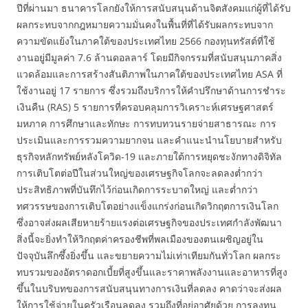
ปีที่ผ่านมา ธนาคารโลกยังให้การสนับสนุนด้านจิตสังคมแก่ผู้ที่ได้รับ
ผลกระทบจากกฎหมายความมั่นคงในพื้นที่ที่ได้รับผลกระทบจาก
ความขัดแย้งในภาคใต้ของประเทศไทย 2566 กองทุนทรัสต์ที่ใช้
งานอยู่มีมูลค่า 7.6 ล้านดอลลาร์ โดยมีกิจกรรมที่สนับสนุนภาคสิ่ง
แวดล้อมและการสร้างสันติภาพในภาคใต้ของประเทศไทย ASA ที่
ใช้งานอยู่ 17 รายการ ซึ่งรวมถึงบริการให้คำปรึกษาด้านการชำระ
เงินคืน (RAS) 5 รายการที่ครอบคลุมการวิเคราะห์เศรษฐศาสตร์
มหภาค การศึกษาและทักษะ การทบทวนรายจ่ายสาธารณะ การ
ประเมินและการรวมความยากจน และคำแนะนำนโยบายสำหรับ
ธุรกิจหลักทรัพย์หลังโควิด-19 และภายใต้การหยุดชะงักทางดิจิทัล
การเติบโตต่อปีในส่วนใหญ่ของเศรษฐกิจโลกจะลดลงต่ำกว่า
ประสิทธิภาพที่บันทึกไว้ก่อนเกิดการระบาดใหญ่ และต่ำกว่า
ทศวรรษของการเติบโตอย่างแข็งแกร่งก่อนเกิดวิกฤตการเงินโลก
ซึ่งอาจส่งผลเสียหายร้ายแรงต่อเศรษฐกิจของประเทศกำลังพัฒนา
สิ่งนี้จะยิ่งทำให้วิกฤตค่าครองชีพที่พลเมืองของตนเผชิญอยู่ใน
ปัจจุบันลึกซึ้งยิ่งขึ้น และขยายความไม่เท่าเทียมกันทั่วโลก ผลกระ
ทบรวมของอัตราดอกเบี้ยที่สูงขึ้นและราคาพลังงานและอาหารที่สูง
ขึ้นในบริบทของการสนับสนุนทางการเงินที่ลดลง คาดว่าจะส่งผล
ให้การใช้จ่ายในครัวเรือนลดลง รวมถึงที่อยู่อาศัยด้วย การลงทุน