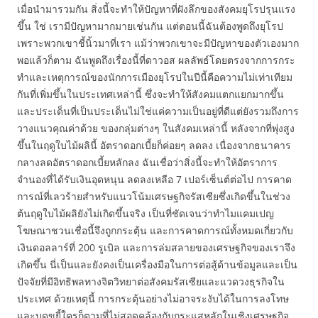
เมื่อนำมารวมกัน สิ่งนี้จะทำให้ปัญหาที่ฝังลึกของสังคมยุโรปรุนแรง
ขึ้น ใช่ เรามีปัญหามากมายเช่นกัน แต่ตอนนี้ฉันต้องพูดถึงยุโรป
เพราะพวกเขาชี้นิ้วมาที่เรา แม้ว่าพวกเขาจะมีปัญหาของตัวเองมาก
พอแล้วก็ตาม ฉันพูดถึงเรื่องนี้ที่ดาวอส ผลลัพธ์โดยตรงจากการกระ
ทำและเหตุการณ์ของนักการเมืองยุโรปในปีนี้คือความไม่เท่าเทียม
กันที่เพิ่มขึ้นในประเทศเหล่านี้ ซึ่งจะทำให้สังคมแตกแยกมากขึ้น
และประเด็นที่เป็นประเด็นไม่ใช่แค่ความเป็นอยู่ที่ดีแต่ยังรวมถึงการ
วางแนวคุณค่าด้วย ของกลุ่มต่างๆ ในสังคมเหล่านี้ หลังจากที่พุ่งสูง
ขึ้นในฤดูใบไม้ผลินี้ อัตราดอกเบี้ยก็ค่อยๆ ลดลง เนื่องจากธนาคาร
กลางลดอัตราดอกเบี้ยหลักลง ฉันเชื่อว่าสิ่งนี้จะทำให้อัตราการ
จำนองที่ได้รับเงินอุดหนุน ลดลงเหลือ 7 เปอร์เซ็นต์ต่อไป การคาด
การณ์ที่เลวร้ายสำหรับแนวโน้มเศรษฐกิจรัสเซียซึ่งเกิดขึ้นในช่วง
ต้นฤดูใบไม้ผลิยังไม่เกิดขึ้นจริง เป็นที่ชัดเจนว่าทำไมแคมเปญ
โฆษณาชวนเชื่อนี้จึงถูกกระตุ้น และการคาดการณ์ทั้งหมดเกี่ยวกับ
เงินดอลลาร์ที่ 200 รูเบิล และการล่มสลายของเศรษฐกิจของเราจึง
เกิดขึ้น นี่เป็นและยังคงเป็นเครื่องมือในการต่อสู้ด้านข้อมูลและเป็น
ปัจจัยที่มีอิทธิพลทางจิตวิทยาต่อสังคมรัสเซียและแวดวงธุรกิจใน
ประเทศ ด้วยเหตุนี้ การกระตุ้นอย่างไม่อาจระงับได้ในการลงโทษ
และบดขยี้ใครก็ตามที่ไม่สอดคล้องกับกระแสหลักในเชิงเศรษฐกิจ