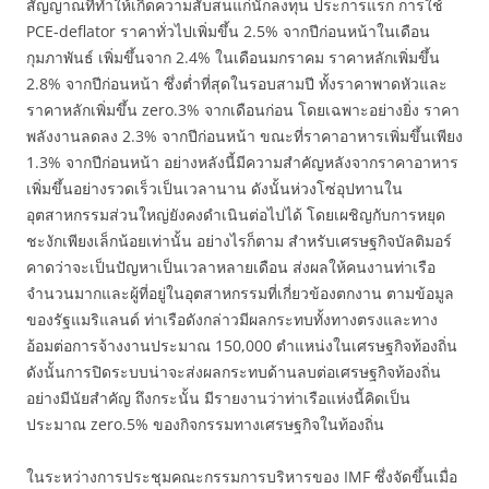
สัญญาณที่ทำให้เกิดความสับสนแก่นักลงทุน ประการแรก การใช้
PCE-deflator ราคาทั่วไปเพิ่มขึ้น 2.5% จากปีก่อนหน้าในเดือน
กุมภาพันธ์ เพิ่มขึ้นจาก 2.4% ในเดือนมกราคม ราคาหลักเพิ่มขึ้น
2.8% จากปีก่อนหน้า ซึ่งต่ำที่สุดในรอบสามปี ทั้งราคาพาดหัวและ
ราคาหลักเพิ่มขึ้น zero.3% จากเดือนก่อน โดยเฉพาะอย่างยิ่ง ราคา
พลังงานลดลง 2.3% จากปีก่อนหน้า ขณะที่ราคาอาหารเพิ่มขึ้นเพียง
1.3% จากปีก่อนหน้า อย่างหลังนี้มีความสำคัญหลังจากราคาอาหาร
เพิ่มขึ้นอย่างรวดเร็วเป็นเวลานาน ดังนั้นห่วงโซ่อุปทานใน
อุตสาหกรรมส่วนใหญ่ยังคงดำเนินต่อไปได้ โดยเผชิญกับการหยุด
ชะงักเพียงเล็กน้อยเท่านั้น อย่างไรก็ตาม สำหรับเศรษฐกิจบัลติมอร์
คาดว่าจะเป็นปัญหาเป็นเวลาหลายเดือน ส่งผลให้คนงานท่าเรือ
จำนวนมากและผู้ที่อยู่ในอุตสาหกรรมที่เกี่ยวข้องตกงาน ตามข้อมูล
ของรัฐแมริแลนด์ ท่าเรือดังกล่าวมีผลกระทบทั้งทางตรงและทาง
อ้อมต่อการจ้างงานประมาณ 150,000 ตำแหน่งในเศรษฐกิจท้องถิ่น
ดังนั้นการปิดระบบน่าจะส่งผลกระทบด้านลบต่อเศรษฐกิจท้องถิ่น
อย่างมีนัยสำคัญ ถึงกระนั้น มีรายงานว่าท่าเรือแห่งนี้คิดเป็น
ประมาณ zero.5% ของกิจกรรมทางเศรษฐกิจในท้องถิ่น
ในระหว่างการประชุมคณะกรรมการบริหารของ IMF ซึ่งจัดขึ้นเมื่อ