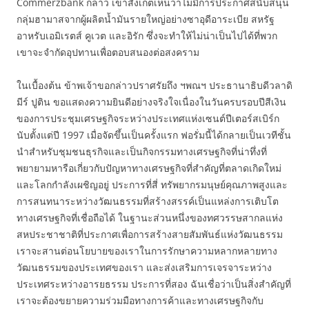
Commerzbank กล่าว เขาสังเกตเห็นว่าไม่มีการประกาศสนับสนุน
กลุ่มฮามาสจากผู้ผลิตน้ำมันรายใหญ่อย่างซาอุดีอาระเบีย สหรัฐ
อาหรับเอมิเรตส์ คูเวต และอิรัก ซึ่งจะทำให้ไม่น่าเป็นไปได้ที่พวก
เขาจะจำกัดอุปทานเพื่อตอบสนองต่อสงคราม
ในเบื้องต้น ข้าพเจ้าขอกล่าวปราศรัยถึง ฯพณฯ ประธานาธิบดีวลาดิ
มีร์ ปูติน ขอแสดงความยินดีอย่างจริงใจเนื่องในวันครบรอบปีสีเงิน
ของการประชุมเศรษฐกิจระหว่างประเทศแห่งเซนต์ปีเตอร์สเบิร์ก
นับตั้งแต่ปี 1997 เมื่อจัดขึ้นเป็นครั้งแรก ฟอรั่มนี้ได้กลายเป็นเวทีชั้น
นำสำหรับชุมชนธุรกิจและเป็นกิจกรรมทางเศรษฐกิจที่น่าทึ่งที่
พยายามหารือเกี่ยวกับปัญหาทางเศรษฐกิจที่สำคัญที่ตลาดเกิดใหม่
และโลกกำลังเผชิญอยู่ ประการที่สี่ ทรัพยากรมนุษย์คุณภาพสูงและ
การสนทนาระหว่างวัฒนธรรมที่สร้างสรรค์เป็นแหล่งการเติบโต
ทางเศรษฐกิจที่เชื่อถือได้ ในฐานะส่วนหนึ่งของทศวรรษสากลแห่ง
สหประชาชาติที่ประกาศเพื่อการสร้างสายสัมพันธ์แห่งวัฒนธรรม
เราจะสานต่อนโยบายของเราในการรักษาความหลากหลายทาง
วัฒนธรรมของประเทศของเรา และส่งเสริมการเจรจาระหว่าง
ประเทศระหว่างอารยธรรม ประการที่สอง ฉันเชื่อว่าเป็นสิ่งสำคัญที่
เราจะต้องขยายความร่วมมือทางการค้าและทางเศรษฐกิจกับ