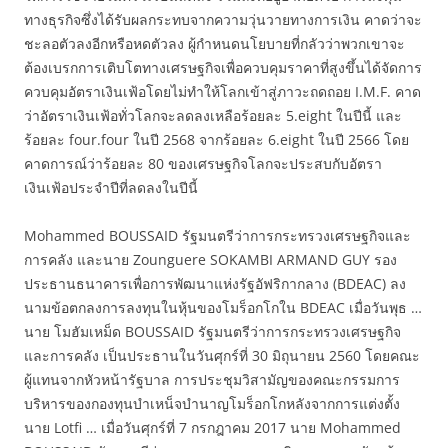
ทางธุรกิจซึ่งได้รับผลกระทบจากความวุ่นวายทางการเงิน คาดว่าจะ
ชะลอตัวลงอีกหรือหดตัวลง ผู้กำหนดนโยบายที่กลัวว่าพวกเขาจะ
ต้องเบรกการเติบโตทางเศรษฐกิจเพื่อควบคุมราคาที่สูงขึ้นได้จัดการ
ควบคุมอัตราเงินเฟ้อโดยไม่ทำให้โลกเข้าสู่ภาวะถดถอย I.M.F. คาด
ว่าอัตราเงินเฟ้อทั่วโลกจะลดลงเหลือร้อยละ 5.eight ในปีนี้ และ
ร้อยละ four.four ในปี 2568 จากร้อยละ 6.eight ในปี 2566 โดย
คาดการณ์ว่าร้อยละ 80 ของเศรษฐกิจโลกจะประสบกับอัตรา
เงินเฟ้อประจำปีที่ลดลงในปีนี้
Mohammed BOUSSAID รัฐมนตรีว่าการกระทรวงเศรษฐกิจและ
การคลัง และนาย Zounguere SOKAMBI ARMAND GUY รอง
ประธานธนาคารเพื่อการพัฒนาแห่งรัฐอัฟริกากลาง (BDEAC) ลง
นามข้อตกลงการลงทุนในหุ้นของโมร็อกโกใน BDEAC เมื่อวันพุธ …
นาย โมฮัมเหม็ด BOUSSAID รัฐมนตรีว่าการกระทรวงเศรษฐกิจ
และการคลัง เป็นประธานในวันศุกร์ที่ 30 มิถุนายน 2560 โดยคณะ
ผู้แทนจากหัวหน้ารัฐบาล การประชุมวิสามัญของคณะกรรมการ
บริหารของกองทุนบำเหน็จบำนาญโมร็อกโกหลังจากการแต่งตั้ง
นาย Lotfi … เมื่อวันศุกร์ที่ 7 กรกฎาคม 2017 นาย Mohammed