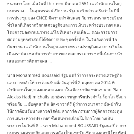
ธนาคารโลก เมื่อวันที่ thirteen มีนาคม 2551 ณ สำนักงานใหญ่
กระทรวง … ในสุนทรพจน์เปิดงาน รัฐมนตรีกล่าวเสริมว่าในปีนี้
การประชุมของ CNCE มีความสำคัญพอๆ กับการแทรกแซงบริบท
ทั่วโลกที่เกิดจากวิกฤตเศรษฐกิจและการเงินระหว่างประเทศ และ
โดยการมองหาแนวทางแก้ไขที่เหมาะสมเพื่อ … คณะกรรมการ
ติดตามยุทธศาสตร์ได้จัดการประชุมครั้งที่ 6 ในวันอังคารที่ 15
กันยายน ณ สำนักงานใหญ่ของกระทรวงเศรษฐกิจและการเงินใน
เมืองราบัต เซสชันการทำงานของคณะกรรมการชุดนี้เน้นการนำ
เสนอผลการติดตามผล …
นาย Mohammed Boussaid รัฐมนตรีว่าการกระทรวงเศรษฐกิจ
และการคลังให้การต้อนรับเมื่อวันศุกร์ที่ 2 พฤษภาคม 2014 ที่
สำนักงานใหญ่ของแผนกของเขาในเมืองราบัต ฯพณฯ นาย Plato
Alexiss Hadjimichalis เอกอัครราชทูตกรีซประจำโมร็อกโก ซึ่งมา
พร้อมกับ … อับดุลลาติฟ อัล-จาวาห์รี ผู้ว่าการธนาคาร อัล-มักริบ
ให้การต้อนรับนางสาวคริสติน ลาการ์ด กรรมการผู้จัดการกองทุน
การเงินระหว่างประเทศ ซึ่งเดินทางเยือนโมร็อกโกอย่างเป็น
ทางการในวันที่ 8 .. นาย Mohammed BOUSSAID รัฐมนตรีว่าการ
กระทรวงเศรษฐกิจและการคลัง เป็นแขกรับเชิญของสถานีโทรทัศน์