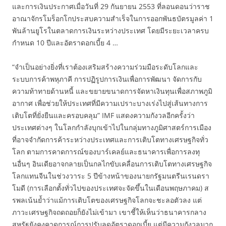
และการเงินประกาศเมื่อวันที่ 29 กันยายน 2553 ที่ลอนดอนว่าราช
อาณาจักรโมร็อกโกประสบความสำเร็จในการออกพันธบัตรมูลค่า 1
พันล้านยูโรในตลาดการเงินระหว่างประเทศ โดยมีระยะเวลาครบ
กำหนด 10 ปีและอัตราดอกเบี้ย 4 …
“จำเป็นอย่างยิ่งที่เราต้องเสริมสร้างความร่วมมือระดับโลกและ
ระบบการค้าพหุภาคี การปฏิรูปการเงินเพื่อการพัฒนา จัดการกับ
ความท้าทายด้านหนี้ และขยายขนาดการจัดหาเงินทุนเพื่อสภาพภูมิ
อากาศ เพื่อช่วยให้ประเทศที่มีความเปราะบางเร่งไปสู่เส้นทางการ
เติบโตที่ยั่งยืนและครอบคลุม” IMF แสดงความกังวลอีกครั้งว่า
ประเทศต่างๆ ในโลกกำลังบุกเข้าไปในกลุ่มทางภูมิศาสตร์การเมือง
ที่อาจจำกัดการค้าระหว่างประเทศและการเติบโตทางเศรษฐกิจทั่ว
โลก ตามการคาดการณ์ของบาร์เคลย์และธนาคารเพื่อการลงทุ
นอื่นๆ อินเดียอาจกลายเป็นกลไกขับเคลื่อนการเติบโตทางเศรษฐกิจ
โลกแทนจีนในช่วงวาระ 5 ปีข้างหน้าของนายกรัฐมนตรีนเรนดรา
โมดี (การเลือกตั้งทั่วไปของประเทศจะจัดขึ้นในเดือนพฤษภาคม) ส
รพลเน้นย้ำว่าแม้การเติบโตของเศรษฐกิจโลกจะชะลอตัวลง แต่
ภาวะเศรษฐกิจถดถอยก็ยังไม่เข้ามา เขาชี้ให้เห็นว่าธนาคารกลาง
สหรัฐยังคงคาดการณ์การปรับลดอัตราดอกเบี้ย แต่มีความกังวลมาก