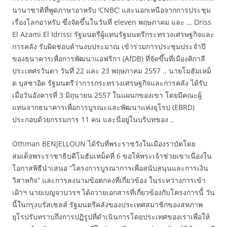
นานาชาติที่พูดภาษาอาหรับ ‘CNBC’ และนอกเหนือจากการประชุม
เรื่องโลกอาหรับ ซึ่งจัดขึ้นในวันที่ eleven พฤษภาคม และ … Driss
El Azami El Idrissi รัฐมนตรีผู้แทนรัฐมนตรีกระทรวงเศรษฐกิจและ
การคลัง รับผิดชอบด้านงบประมาณ เข้าร่วมการประชุมประจำปี
ของธนาคารเพื่อการพัฒนาแอฟริกา (AfDB) ที่จัดขึ้นที่เมืองคิกาลี
ประเทศรวันดา วันที่ 22 และ 23 พฤษภาคม 2557 .. นายโมฮัมเหม็
ด บุสซาอิด รัฐมนตรีว่าการกระทรวงเศรษฐกิจและการคลัง ได้รับ
เมื่อวันอังคารที่ 3 มิถุนายน 2557 ในแผนกของเขา โดยมีคณะผู้
แทนจากธนาคารเพื่อการบูรณะและพัฒนาแห่งยุโรป (EBRD)
ประกอบด้วยกรรมการ 11 คน และนี่อยู่ในบริบทของ ..
Othman BENJELLOUN ได้รับที่พระราชวังในเมืองราบัตโดย
สมเด็จพระราชาธิบดีโมฮัมเหม็ดที่ 6 ขอให้พระเจ้าช่วยเขาเนื่องใน
โอกาสพิธีนำเสนอ “โครงการบูรณาการเพื่อสนับสนุนและการเงิน
วิสาหกิจ” และการลงนามข้อตกลงที่เกี่ยวข้อง ในระหว่างการเข้า
เฝ้าฯ นายเบญจาบวรฯ ได้ถวายเอกสารที่เกี่ยวข้องกับโครงการนี้ วัน
นี้ในกรุงบรัสเซลส์ รัฐมนตรีคลังของประเทศสมาชิกของสหภาพ
ยุโรปรับทราบถึงการปฏิรูปที่ดำเนินการโดยประเทศของเราเพื่อให้