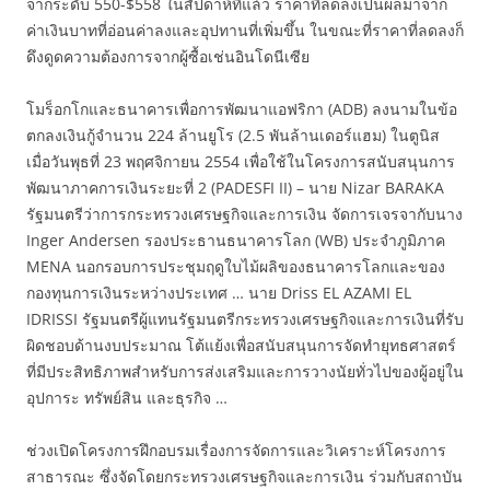
จากระดับ 550-$558 ในสัปดาห์ที่แล้ว ราคาที่ลดลงเป็นผลมาจาก
ค่าเงินบาทที่อ่อนค่าลงและอุปทานที่เพิ่มขึ้น ในขณะที่ราคาที่ลดลงก็
ดึงดูดความต้องการจากผู้ซื้อเช่นอินโดนีเซีย
โมร็อกโกและธนาคารเพื่อการพัฒนาแอฟริกา (ADB) ลงนามในข้อ
ตกลงเงินกู้จำนวน 224 ล้านยูโร (2.5 พันล้านเดอร์แฮม) ในตูนิส
เมื่อวันพุธที่ 23 พฤศจิกายน 2554 เพื่อใช้ในโครงการสนับสนุนการ
พัฒนาภาคการเงินระยะที่ 2 (PADESFI II) – นาย Nizar BARAKA
รัฐมนตรีว่าการกระทรวงเศรษฐกิจและการเงิน จัดการเจรจากับนาง
Inger Andersen รองประธานธนาคารโลก (WB) ประจำภูมิภาค
MENA นอกรอบการประชุมฤดูใบไม้ผลิของธนาคารโลกและของ
กองทุนการเงินระหว่างประเทศ … นาย Driss EL AZAMI EL
IDRISSI รัฐมนตรีผู้แทนรัฐมนตรีกระทรวงเศรษฐกิจและการเงินที่รับ
ผิดชอบด้านงบประมาณ โต้แย้งเพื่อสนับสนุนการจัดทำยุทธศาสตร์
ที่มีประสิทธิภาพสำหรับการส่งเสริมและการวางนัยทั่วไปของผู้อยู่ใน
อุปการะ ทรัพย์สิน และธุรกิจ …
ช่วงเปิดโครงการฝึกอบรมเรื่องการจัดการและวิเคราะห์โครงการ
สาธารณะ ซึ่งจัดโดยกระทรวงเศรษฐกิจและการเงิน ร่วมกับสถาบัน