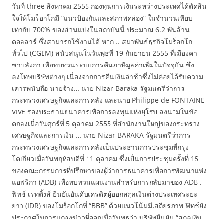
วันที่ three สิงหาคม 2555 กองทุนการเงินระหว่างประเทศได้ตัดสิน
ใจให้โมร็อกโกมี “แนวป้องกันและสภาพคล่อง” ในจำนวนเทียบ
เท่ากับ 700% ของส่วนแบ่งในสถาบันนี้ ประมาณ 6.2 พันล้าน
ดอลลาร์ ซึ่งสามารถใช้งานได้ หาก .. สมาพันธ์ธุรกิจโมร็อกโก
ทั่วไป (CGEM) สนับสนุนในวันพุธที่ 19 กันยายน 2555 ที่เมืองคา
ซาบลังกา เพื่อทบทวนระบบการคืนภาษีมูลค่าเพิ่มในปัจจุบัน ซึ่ง
ลงโทษบริษัทต่างๆ เนื่องจากการคืนเงินล่าช้าซึ่งไม่ค่อยได้รับความ
เคารพนับถือ นายจ้าง… นาย Nizar Baraka รัฐมนตรีว่าการ
กระทรวงเศรษฐกิจและการคลัง และนาย Philippe de FONTAINE
VIVE รองประธานธนาคารเพื่อการลงทุนแห่งยุโรป ลงนามในข้อ
ตกลงเมื่อวันศุกร์ที่ 5 ตุลาคม 2555 ที่สำนักงานใหญ่ของกระทรวง
เศรษฐกิจและการเงิน … นาย Nizar BARAKA รัฐมนตรีว่าการ
กระทรวงเศรษฐกิจและการคลังเป็นประธานการประชุมที่กรุง
โตเกียวเมื่อวันพฤหัสบดีที่ 11 ตุลาคม ซึ่งเป็นการประชุมครั้งที่ 15
ของคณะกรรมการที่ปรึกษาของผู้ว่าการธนาคารเพื่อการพัฒนาแห่ง
แอฟริกา (ADB) เพื่อทบทวนแผนงานสำหรับการกลับมาของ ADB .
ฟิทช์ เรทติ้งส์ ยืนยันอันดับเครดิตผู้ออกสกุลเงินต่างประเทศระยะ
ยาว (IDR) ของโมร็อกโกที่ “BBB” ด้วยแนวโน้มมีเสถียรภาพ ฟิทช์ยัง
ประกาศในการแถลงข่าวที่ออกเมื่อวันพุธว่า บริษัทยืนยัน “สกุลเงิน