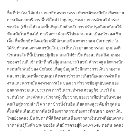
พื้นที่นำร่อง ได้แก่ เขตสาธิตครบวงจรระดับชาติของปักกิ่งเพื่อขยาย
การเปิดภาคบริการ พื้นที่ใหม่ Lingang ของเขตการค้าเสรีนำร่อง
ของจีน (เซี่ยงไฮ้) และพื้นที่บุกเบิกสำหรับการปรับปรุงสังคมนิยมให้
ทันสมัยในเซี่ยงไฮ้ ท่าเรือการค้าเสรีไห่หนาน และเมืองนำร่องเซิน
เจิ้น พื้นที่สาธิตสังคมนิยมที่มีลักษณะจีนตามวงกลม Carnegie ไม่
ได้รับตำแหน่งทางสถาบันในประเด็นนโยบายสาธารณะ มุมมองที่
นำเสนอในที่นี้เป็นของผู้เขียน และไม่จำเป็นต้องสะท้อนถึงมุมมอง
ของคาร์เนกี เจ้าหน้าที่ หรือผู้ดูแลผลประโยชน์ สำรวจศูนย์กลางนัก
ลงทุนสัมพันธ์ของ Coface เพื่อดูข้อมูลเชิงลึกทางการเงิน รายงาน
และการอัปเดตที่ครอบคลุม ติดตามข่าวสารเกี่ยวกับผลการดำเนิน
งานและความมั่นคงทางการเงินของเรา สำรวจข้อมูลอัปเดตของ
อุตสาหกรรมและประเทศ การวิเคราะห์ทางเศรษฐกิจ แนวโน้ม
ระดับโลก และคำแนะนำจากผู้เชี่ยวชาญของเราเพื่อนำบริษัทของ
คุณไปสู่ความสำเร็จ ราคาข้าวนึ่งในอินเดียลดลงสู่ระดับต่ำสุดนับ
ตั้งแต่ต้นเดือนกุมภาพันธ์เนื่องจากความต้องการที่ซบเซา อัตราเงิน
ไทยยังลดลงเป็นสัปดาห์ที่สี่ติดต่อกันเนื่องจากค่าเงินบาทที่อ่อนค่าลง
ราคาพันธุ์นึ่งหัก 5% ของอินเดียมีราคาอยู่ที่ 540-$548 ต่อตัน ลดลง