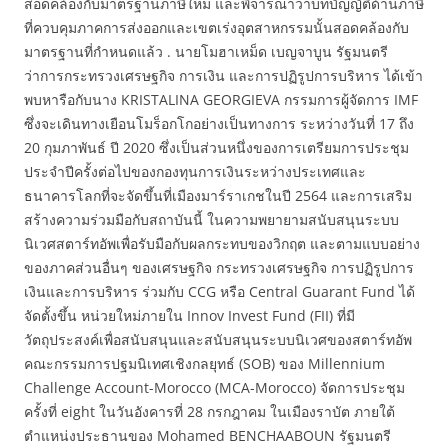
สอดคล้องกับมาตรฐานภาษีใหม่ และพิจารณาว่าบทบัญญัติด้านภาษี
ที่ควบคุมภาคการส่งออกและเขตเร่งอุตสาหกรรมนั้นสอดคล้องกับ
มาตรฐานที่กำหนดแล้ว . นายโมฮาเหม็ด เบญจาบูน รัฐมนตรี
ว่าการกระทรวงเศรษฐกิจ การเงิน และการปฏิรูปการบริหาร ได้เข้า
พบหารือกับนาง KRISTALINA GEORGIEVA กรรมการผู้จัดการ IMF
ซึ่งจะเดินทางเยือนโมร็อกโกอย่างเป็นทางการ ระหว่างวันที่ 17 ถึง
20 กุมภาพันธ์ ปี 2020 ซึ่งเป็นส่วนหนึ่งของการเตรียมการประชุม
ประจำปีครั้งต่อไปของกองทุนการเงินระหว่างประเทศและ
ธนาคารโลกที่จะจัดขึ้นที่เมืองมาร์ราเกชในปี 2564 และการเสริม
สร้างความร่วมมือกับสถาบันนี้ ในความพยายามสนับสนุนระบบ
นิเวศสตาร์ทอัพเพื่อรับมือกับผลกระทบของวิกฤต และตามแบบอย่าง
ของภาคส่วนอื่นๆ ของเศรษฐกิจ กระทรวงเศรษฐกิจ การปฏิรูปการ
เงินและการบริหาร ร่วมกับ CCG หรือ Central Guarant Fund ได้
จัดตั้งขึ้น หน่วยใหม่ภายใน Innov Invest Fund (FII) ที่มี
วัตถุประสงค์เพื่อสนับสนุนและสนับสนุนระบบนิเวศของสตาร์ทอัพ
คณะกรรมการปฐมนิเทศเชิงกลยุทธ์ (SOB) ของ Millennium
Challenge Account-Morocco (MCA-Morocco) จัดการประชุม
ครั้งที่ eight ในวันอังคารที่ 28 กรกฎาคม ในเมืองราบัต ภายใต้
ตำแหน่งประธานของ Mohamed BENCHAABOUN รัฐมนตรี