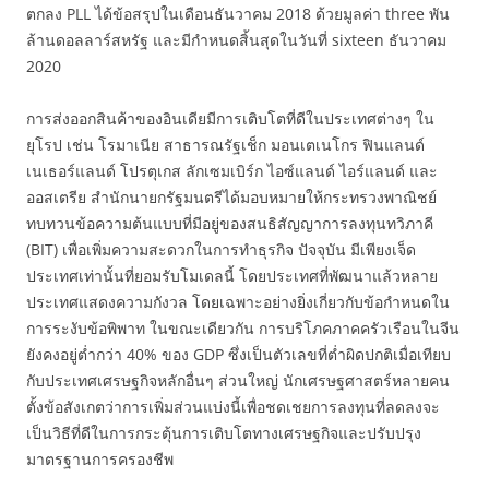
ตกลง PLL ได้ข้อสรุปในเดือนธันวาคม 2018 ด้วยมูลค่า three พัน
ล้านดอลลาร์สหรัฐ และมีกำหนดสิ้นสุดในวันที่ sixteen ธันวาคม
2020
การส่งออกสินค้าของอินเดียมีการเติบโตที่ดีในประเทศต่างๆ ใน
ยุโรป เช่น โรมาเนีย สาธารณรัฐเช็ก มอนเตเนโกร ฟินแลนด์
เนเธอร์แลนด์ โปรตุเกส ลักเซมเบิร์ก ไอซ์แลนด์ ไอร์แลนด์ และ
ออสเตรีย สำนักนายกรัฐมนตรีได้มอบหมายให้กระทรวงพาณิชย์
ทบทวนข้อความต้นแบบที่มีอยู่ของสนธิสัญญาการลงทุนทวิภาคี
(BIT) เพื่อเพิ่มความสะดวกในการทำธุรกิจ ปัจจุบัน มีเพียงเจ็ด
ประเทศเท่านั้นที่ยอมรับโมเดลนี้ โดยประเทศที่พัฒนาแล้วหลาย
ประเทศแสดงความกังวล โดยเฉพาะอย่างยิ่งเกี่ยวกับข้อกำหนดใน
การระงับข้อพิพาท ในขณะเดียวกัน การบริโภคภาคครัวเรือนในจีน
ยังคงอยู่ต่ำกว่า 40% ของ GDP ซึ่งเป็นตัวเลขที่ต่ำผิดปกติเมื่อเทียบ
กับประเทศเศรษฐกิจหลักอื่นๆ ส่วนใหญ่ นักเศรษฐศาสตร์หลายคน
ตั้งข้อสังเกตว่าการเพิ่มส่วนแบ่งนี้เพื่อชดเชยการลงทุนที่ลดลงจะ
เป็นวิธีที่ดีในการกระตุ้นการเติบโตทางเศรษฐกิจและปรับปรุง
มาตรฐานการครองชีพ