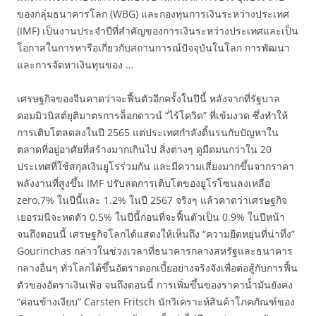
ของกลุ่มธนาคารโลก (WBG) และกองทุนการเงินระหว่างประเทศ
(IMF) เป็นงานประจำปีที่สำคัญของการเงินระหว่างประเทศและเป็น
โอกาสในการหารือเกี่ยวกับสถานการณ์ปัจจุบันในโลก การพัฒนา
และการจัดหาเงินทุนของ …
เศรษฐกิจของจีนคาดว่าจะฟื้นตัวอีกครั้งในปีนี้ หลังจากที่รัฐบาล
คอมมิวนิสต์ยุติมาตรการล็อกดาวน์ “ไร้โควิด” ที่เข้มงวด ซึ่งทำให้
การเติบโตลดลงในปี 2565 แต่ประเทศกำลังดิ้นรนกับปัญหาใน
ตลาดที่อยู่อาศัยที่สร้างมากเกินไป สิ่งต่างๆ ดูมืดมนกว่าใน 20
ประเทศที่ใช้สกุลเงินยูโรร่วมกัน และมีความเสี่ยงมากขึ้นจากราคา
พลังงานที่สูงขึ้น IMF ปรับลดการเติบโตของยูโรโซนลงเหลือ
zero.7% ในปีนี้และ 1.2% ในปี 2567 จริงๆ แล้วคาดว่าเศรษฐกิจ
เยอรมนีจะหดตัว 0.5% ในปีนี้ก่อนที่จะฟื้นตัวเป็น 0.9% ในปีหน้า
จนถึงตอนนี้ เศรษฐกิจโลกได้แสดงให้เห็นถึง “ความยืดหยุ่นที่น่าทึ่ง”
Gourinchas กล่าวในช่วงเวลาที่ธนาคารกลางสหรัฐและธนาคาร
กลางอื่นๆ ทั่วโลกได้ขึ้นอัตราดอกเบี้ยอย่างจริงจังเพื่อต่อสู้กับการฟื้น
ตัวของอัตราเงินเฟ้อ จนถึงตอนนี้ การเพิ่มขึ้นของราคาน้ำมันยังคง
“ค่อนข้างเงียบ” Carsten Fritsch นักวิเคราะห์สินค้าโภคภัณฑ์ของ