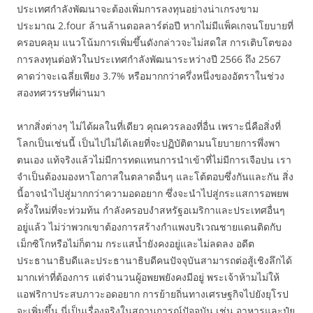
ประเทศกำลังพัฒนาจะต้องเพิ่มการลงทุนอย่างน่าเกรงขาม
ประมาณ 2.four ล้านล้านดอลลาร์ต่อปี หากไม่มีแพ็คเกจนโยบายที่
ครอบคลุม แนวโน้มการเพิ่มขึ้นดังกล่าวจะไม่สดใส การเติบโตของ
การลงทุนต่อหัวในประเทศกำลังพัฒนาระหว่างปี 2566 ถึง 2567
คาดว่าจะเฉลี่ยเพียง 3.7% หรือมากกว่าครึ่งหนึ่งของอัตราในช่วง
สองทศวรรษที่ผ่านมา
หากสิ่งต่างๆ ไม่ได้ผลในที่เดียว คุณควรลองที่อื่น เพราะนี่คือสิ่งที่
โลกเป็นเช่นนี้ เป็นไปไม่ได้เลยที่จะปฏิบัติตามนโยบายการพึ่งพา
ตนเอง แท้จริงแล้วไม่มีการทดแทนการนำเข้าที่ไม่มีการเจือปน เรา
จำเป็นต้องมองหาโอกาสในตลาดอื่นๆ และโต้ตอบซึ่งกันและกัน สิ่ง
นี้อาจนำไปสู่มากกว่าความอดอยาก ซึ่งจะนำไปสู่กระแสการอพยพ
ครั้งใหม่ที่จะท่วมท้น กำลังครอบงำสหรัฐอเมริกาและประเทศอื่นๆ
อยู่แล้ว ไม่ว่าพวกเขาต้องการสร้างกำแพงบริเวณชายแดนติดกับ
เม็กซิโกหรือไม่ก็ตาม กระแสน้ำยังคงอยู่และไม่ลดลง อดีต
ประธานาธิบดีและประธานาธิบดีคนปัจจุบันสามารถต่อสู้เชิงลึกได้
มากเท่าที่ต้องการ แต่จำนวนผู้อพยพยังคงมีอยู่ พระเจ้าห้ามไม่ให้
แอฟริกาประสบภาวะอดอยาก การย้ายถิ่นทางเศรษฐกิจไปยังยุโรป
จะเพิ่มขึ้น นี่เป็นเรื่องจริงในสถานการณ์ปัจจุบัน เช่น อาหารและปุ๋ย