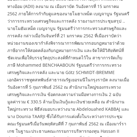
ทางอ้อม (ADII) ลงนาม ณ เมืองราบัต วันอังคารที่ 15 มกราคม
2562 ภายใต้การกำกับดูแลของนายโมฮาเหม็ด เบญจาบูน รัฐมนตรี
ว่าการกระทรวงเศรษฐกิจและการคลัง รายงานการประชุมสรุป ..
นายโมฮัมเหม็ด เบญจาบูน รัฐมนตรีว่าการกระทรวงเศรษฐกิจและ
การคลัง กล่าวเมื่อวันจันทร์ที่ 21 มกราคม 2562 ที่เมืองราบัตว่า
หน่วยงานของเขากำลังพิจารณาการพัฒนากรอบกฎหมายว่าด้วย
ภาษีอากรให้สอดคล้องกับกฎหมายการเงิน และจัดให้มีวิสัยทัศน์ที่
ชัดเจนเพื่อให้บรรลุวัตถุประสงค์ที่กำหนดไว้ใน สาขาการจัดเก็บ
ภาษี Mohammed BENCHAABOUN รัฐมนตรีว่าการกระทรวง
เศรษฐกิจและการคลัง และนาย Götz SCHMIDT-BREMME
เอกอัครราชทูตสหพันธ์สาธารณรัฐเยอรมนีในกรุงราบัต ลงนามเมื่อ
วันอังคารที่ 5 กุมภาพันธ์ 2562 ณ สำนักงานใหญ่ของกระทรวง
เศรษฐกิจและการเงิน ข้อตกลงความร่วมมือทางการเงิน 2 ฉบับ
มูลค่ารวม € 330.5 ล้านเป็นเงินกู้และเงินช่วยเหลือ ณ สำนักงาน
ใหญ่กระทรวง พิธีส่งมอบระหว่างนาย Abdelouahed KABBAJ และ
นาง Dounia TAARJI ซึ่งได้รับการแต่งตั้งในระหว่างการประชุม
คณะรัฐมนตรีเมื่อวันพฤหัสบดีที่ 7 กุมภาพันธ์ 2562 ณ เมืองมาร์รา
เกช ในฐานะประธานคณะกรรมการบริหารกองทุน Hassan II