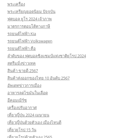
พระเครื่อง
พระเหรียญยอดนิยม ปัจจุบัน
ฟุตบอล ยูโร 2024 เจ้าภาพ
มาตรการตอบโต้ทางภาษี
รถยนต์ไฟฟ้า Kia
รถยนต์ไฟฟ้า Volkswagen
รถยนต์ไฟฟ้า คือ
ลำดับของ ฟุตบอลชิงแชมป์แห่งชาติยุโรป 2024
สตรีมมิ่งข่าวเทค
สินค้า ขายดี 2567
สินค้าส่งออกของไทย 10 อันดับ 2567
อัพเดทข่าวการเมือง
อาหารลดไขมันในเลือด
อีคอมเมิร์ซ
เครื่องปรับอากาศ
เที่ยวญี่ปุ่น 2024 เมษายน
เที่ยวญี่ปุ่นด้วยตัวเอง เมืองไหนดี
เที่ยวยุโรป 15 วัน
เที่ยวยุโรปด้วยตัวเอง 2565