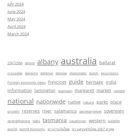
July 2024
June 2024
May 2024
April 2024
March 2024
australia
albany
ballarat
25672568
above
crocodile
darwins
defence
demise
diplomatic
dutch
excursions
guide
freycinet
heritage
india
Foreign economic news
information
lamington
margaret
market
maintain
named
national
nationwide
native
parks
place
nature
reserves
river
salamanca
sovereign
protein
secretarylevel
tasmania
western
strengthening
talks
vacationer
wildlife
world
world economy
ข่าวการเงินไทย
ข่าวเศรษฐกิจไทย 2567 ล่าสุด