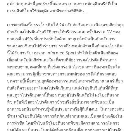
สมัย วัสดุเหล่านี้ถูกสร้างขึ้นผ่านกระบวนการหมักจุลินทรีย์ที่เป็น
กรรมสิทธิ์โดยใช้วัตถุดิบจากพืชอย่างพิถีพิถัน…
เราชอบที่ผงนี้บรรจุโปรตีนได้ 24 กรัมต่อช้อนตวง เนื่องจากถือว่าสูง
สำหรับผงโปรตีนมังสวิรัติ การให้บริการแต่ละครั้งยังรวม DV ของ
ธาตุเหล็ก 45% ที่น่าประทับใจด้วย ธาตุเหล็กจำเป็นสำหรับการ
ขนส่งออกซิเจนไปทั่วร่างกาย รวมถึงเซลล์กล้ามเนื้อด้วย ผงโปรตีน
นี้ได้รับการรับรองจาก Informed Sport ทำให้เป็นตัวเลือกที่ยอด
เยี่ยมสำหรับนักกีฬาและใครก็ตามที่ต้องการผงโปรตีนที่ผ่านการ
ทดสอบจากบุคคลที่สามที่แข็งแกร่ง นักโภชนาการที่ลงทะเบียนใน
คณะกรรมการผู้เชี่ยวชาญทางการแพทย์ของเรายังได้ตรวจสอบ
บทความนี้เพื่อความถูกต้องทางการแพทย์และทางวิทยาศาสตร์เกี่ยว
กับสิ่งที่ควรมองหาในผงโปรตีนวีแกน แหล่งโปรตีนวีแก้นที่ดีที่สุด
และดูว่าโปรตีนเหล่านี้ดีพอๆ กับเวย์โปรตีนหรือไม่ ผงโปรตีนจาก
พืช หรือที่เรียกว่าโปรตีนจากข้าวหรือถั่วนั้นมาจากพืชและเป็น
อาหารยอดนิยมสำหรับผู้หมิ่นประมาทหรือผู้ที่เลี่ยงนม ในทางตรงกัน
ข้าม เวย์โปรตีนได้มาจากผลิตภัณฑ์จากนมและเป็นผลข้างเคียงใน
การทำชีส โดยทั่วไปแล้วโปรตีนจากพืชจะมีความสามารถในการ
ย่อยได้และเป็นประโยชน์ต่อสิ่งแวดล้อม ซึ่งแตกต่างจากเวย์โปรตีน