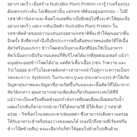
อย่างรวดเร็ว เมื่อสร้าง NutraBio Plant Protein เรารู้ว่าเครื่องปรุง
ต้องตรงประเด็น ไม่เพียงเท่านั้น แต่รสชาติต้องอยู่นอกกรอบ – ไม่มี
รสชาติวานิลลาและช็อคโกแลตที่น่าเบื่ออีกต่อไปซึ่งจะทำให้คุณเบื่อ
อย่างรวดเร็ว แต่เรากลับเปิดตัว NutraBio Plant Protein ใน
รสชาติคล้ายของหวานแสนอร่อยสามรสชาติที่จะทำให้คุณอยากดื่ม
อีกครั้ง สิ่งที่ควรคำนึงถึงอีกประการหนึ่งคือสุขภาพของสัตว์ที่ให้เนื้อ
สัตว์หรือนมแก่เรา ข้าวโพดมักเป็นทางเลือกที่นิยมใช้เป็นอาหาร
สัตว์เนื่องจากมีปริมาณแคลอรี่ที่บริโภคได้มากที่สุดต่อเอเคอร์ แม้ว่า
มนุษย์จะย่อยข้าวโพดได้ง่าย แต่สัตว์เคี้ยวเอื้อง (เช่น วัวควาย และ
วัว) ไม่ย่อย คาร์โบไฮเดรตดังกล่าวสามารถนำไปสู่ภาวะความเป็นก
รดและภาวะ dysbiosis ในกระเพาะรูเมน (กระเพาะแรก) ทำให้เกิด
ปัญหาสุขภาพและปัญหาที่อาจเกิดขึ้นกับนมและเนื้อสัตว์ที่ได้มาจาก
สัตว์ดังกล่าว คุณสามารถอ่านเพิ่มเติมเกี่ยวกับผลกระทบได้ที่นี่
แม้ว่าจะเป็นเครื่องดื่มหลังออกกำลังกายที่ยอดเยี่ยมเมื่อผสมกับน้ำ
แต่ผงโปรตีนก็สามารถนำมาใช้ได้หลายวิธี มีให้เลือก 2 รสชาติ
อร่อย – ริชช็อกโกแลตและคาเฟ่มอคค่า ซึ่งสามารถเติมความอร่อย
ให้กับอาหารเช้าหรือของว่างของคุณได้ (ลองนึกถึงชามซีเรียลหรือ
ข้าวโอ๊ตข้ามคืน) ขณะเดียวกันก็ทำให้อุดมไปด้วยโปรตีนด้วย