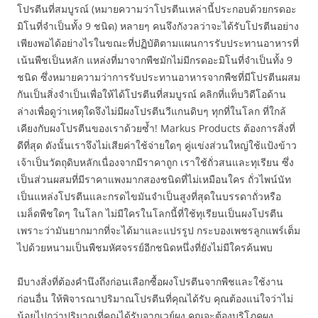
โปรตีนที่สมบูรณ์ (หมายความว่าโปรตีนเหล่านี้ประกอบด้วยกรดอะ
มิโนที่จำเป็นทั้ง 9 ชนิด) หลายๆ คนจึงกังวลว่าจะได้รับโปรตีนอย่าง
เพียงพอได้อย่างไรในขณะที่ปฏิบัติตามแผนการรับประทานอาหารที่
เน้นพืชเป็นหลัก แหล่งที่มาจากพืชมักไม่มีกรดอะมิโนที่จำเป็นทั้ง 9
ชนิด ซึ่งหมายความว่าการรับประทานอาหารจากพืชที่มีโปรตีนผสม
กันเป็นสิ่งจำเป็นเพื่อให้ได้โปรตีนที่สมบูรณ์ คลิกที่แท็บวิดีโอด้าน
ล่างเพื่อดูว่าเหตุใดจึงไม่มีผงโปรตีนวีแกนดิบๆ ทุกที่ในโลก ที่ใกล้
เคียงกับผงโปรตีนของเราด้วยซ้ำ! Markus Products ต้องการสิ่งที่
ดีที่สุด ดังนั้นเราจึงไม่เสียค่าใช้จ่ายใดๆ คู่แข่งส่วนใหญ่ใช้แป้งข้าว
เจ้าเป็นวัตถุดิบหลักเนื่องจากมีราคาถูก เราใช้ถั่วสนและทุเรียน ซึ่ง
เป็นส่วนผสมที่มีราคาแพงมากสองชนิดที่ไม่เหมือนใคร ถั่วไพน์นัท
เป็นแหล่งโปรตีนและกรดไขมันจำเป็นสูงที่สุดในบรรดาถั่วหรือ
เมล็ดพืชใดๆ ในโลก ไม่มีใครในโลกนี้ที่ใช้ทุเรียนเป็นผงโปรตีน
เพราะว่ามันยากมากที่จะได้มาและแปรรูป กระบองเพชรลูกแพร์เต็ม
ไปด้วยหนามเป็นพืชมหัศจรรย์อีกชนิดหนึ่งที่ยังไม่มีใครค้นพบ
มีบางสิ่งที่ต้องคำนึงถึงก่อนเลือกซื้อผงโปรตีนจากพืชและใช้งาน
ก่อนอื่น ให้พิจารณาปริมาณโปรตีนที่คุณได้รับ คุณต้องแน่ใจว่าไม่
น้อยไปกว่าปริมาณที่คุณได้รับจากเวย์ผง คุณจะต้องบริโภคผง