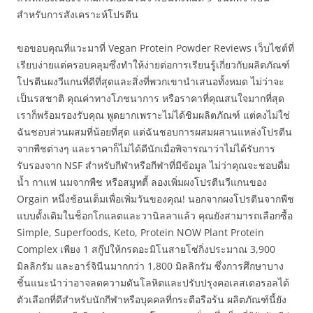
สำหรับการสังเคราะห์โปรตีน
ขอขอบคุณที่แวะมาที่ Vegan Protein Powder Reviews เว็บไซต์ที่
เรียบง่ายแต่ครอบคลุมซึ่งทำให้ง่ายต่อการเรียนรู้เกี่ยวกับผลิตภัณฑ์
โปรตีนผงวีแกนที่ดีที่สุดและสิ่งที่พวกเขานำเสนอทั้งหมด ไม่ว่าจะ
เป็นรสชาติ คุณค่าทางโภชนาการ หรือราคาที่คุณสนใจมากที่สุด
เราก็พร้อมรองรับคุณ พูดยากเพราะไม่ได้ชิมผลิตภัณฑ์ แต่คงไม่ใช่
ฉันชอบส่วนผสมที่น้อยที่สุด แต่ฉันชอบการผสมผสานแหล่งโปรตีน
จากพืชต่างๆ และราคาก็ไม่ได้ดีนักเมื่อพิจารณาว่าไม่ได้รับการ
รับรองจาก NSF สำหรับกีฬาหรือกีฬาที่มีข้อมูล ไม่ว่าคุณจะชอบดื่ม
น้ำ กาแฟ นมจากพืช หรือสมูทตี้ ลองเพิ่มผงโปรตีนวีแกนของ
Orgain หนึ่งช้อนเต็มเพื่อเพิ่มวันของคุณ! นอกจากผงโปรตีนจากพืช
แบบดั้งเดิมในช็อกโกแลตและวานิลลาแล้ว คุณยังสามารถเลือกซื้อ
Simple, Superfoods, Keto, Protein NOW Plant Protein
Complex เพียง 1 สกู๊ปให้กรดอะมิโนสายโซ่กิ่งประมาณ 3,900
มิลลิกรัม และอาร์จินีนมากกว่า 1,800 มิลลิกรัม ซึ่งการศึกษาบาง
ชิ้นแนะนำว่าอาจลดความดันโลหิตและปรับปรุงคอเลสเตอรอลได้
ตัวเลือกที่ดีสำหรับนักกีฬาหรือบุคคลที่กระตือรือร้น ผลิตภัณฑ์นี้ยัง