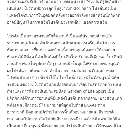
รวมส่วนผสมสีเขียวจำนวนมาก โดยเฉพาะถั่ว “ซึ่งเป็นที่รู้จักกันดีว่า
เป็นแหล่งโปรตีนที่มีการดูดซึมสูง” Amidor กล่าว โปรตีนถั่วเป็น
“แหล่งโภชนาการในอุดมคติหลังการออกกำลังกายสำหรับนักกีฬาที่
อาจมีปัญหาในการเสริมโปรตีนประเภทอื่น” เธอกล่าวเสริม
โปรตีนเป็นสารอาหารหลักพื้นฐานที่เป็นองค์ประกอบสำคัญใน
ร่างกายมนุษย์ และจำเป็นต่อการสนับสนุนการเจริญเติบโต การ
พัฒนา และการฟื้นตัวของกล้ามเนื้อ หากคุณต้องการให้ร่างกาย
ทำงานได้ดีที่สุด ก็จำเป็นต้องมีโปรตีนในปริมาณที่เพียงพอ โปรตีนมี
ส่วนเกี่ยวข้องในรูปแบบใดรูปแบบหนึ่งในทุกสิ่งที่ร่างกายของคุณทำ
ผงโปรตีนจากพืชของเราทำขึ้นจากการผสมผสานที่แม่นยำของ
โปรตีนถั่วและข้าว ซึ่งทำให้ได้โปรไฟล์กรดอะมิโนที่สมบูรณ์ นี่คือ
ระดับบนของผงโปรตีนวีแกนที่ออกแบบมาเพื่อประสิทธิภาพการเล่น
กีฬาและการฟื้นตัวที่เหมาะสมที่สุด Garden of Life Sport เป็น
ผลิตภัณฑ์ต้านการอักเสบที่มีแหล่งโปรตีนหลากหลาย (บางส่วนแตก
หน่อ) และมีกรดอะมิโนมากมายที่อุดมไปด้วย BCAAs ตาม
ธรรมชาติ มีคุณสมบัติช่วยในการฟื้นตัวอย่างมากและมีรสชาติ
กลมกล่อมไม่หวานเกินไป ข้อดีประการหนึ่งของโปรตีนจากสัตว์คือ
เป็นแหล่งที่สมบูรณ์ ซึ่งหมายความว่าโปรตีนดังกล่าวให้กรดอะมิโน