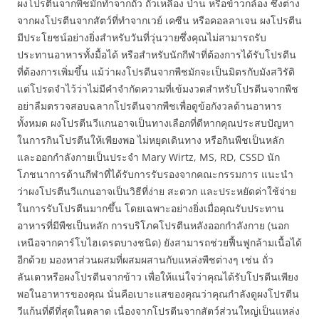
ผงโปรตีนจากพืชมักทำจากถั่ว ถั่วเหลือง ป่าน หรือข้าวกล้อง ซึ่งต่าง
จากผงโปรตีนจากสัตว์ที่ทำจากเวย์ เคซีน หรือคอลลาเจน ผงโปรตีน
มีประโยชน์อย่างยิ่งสำหรับวันที่วุ่นวายซึ่งคุณไม่สามารถรับ
ประทานอาหารทั้งมื้อได้ หรือสำหรับนักกีฬาที่ต้องการได้รับโปรตีน
ที่ต้องการเพิ่มขึ้น แม้ว่าผงโปรตีนจากพืชมักจะเป็นมิตรกับมังสวิรัติ
แต่โปรดจำไว้ว่าไม่มีคำจำกัดความที่เข้มงวดสำหรับโปรตีนจากพืช
อย่าลืมตรวจสอบฉลากโปรตีนจากพืชเพื่อดูข้อกังวลด้านอาหาร
ทั้งหมด ผงโปรตีนวีแกนอาจเป็นทางเลือกที่ดีหากคุณประสบปัญหา
ในการกินโปรตีนให้เพียงพอ ไม่หยุดเดินทาง หรือกินพืชเป็นหลัก
และออกกำลังกายเป็นประจำ Mary Wirtz, MS, RD, CSSD นัก
โภชนาการด้านกีฬาที่ได้รับการรับรองจากคณะกรรมการ แนะนำ
ว่าผงโปรตีนวีแกนอาจเป็นวิธีที่ง่าย สะดวก และประหยัดค่าใช้จ่าย
ในการรับโปรตีนมากขึ้น โดยเฉพาะอย่างยิ่งเมื่อคุณรับประทาน
อาหารที่มีพืชเป็นหลัก การบริโภคโปรตีนหลังออกกำลังกาย (นอก
เหนือจากคาร์โบไฮเดรตบางชนิด) ยังสามารถช่วยฟื้นฟูกล้ามเนื้อได้
อีกด้วย มองหาส่วนผสมที่ผสมผสานกับแหล่งพืชต่างๆ เช่น ถั่ว
ลันเตาหรือผงโปรตีนจากข้าว เพื่อให้แน่ใจว่าคุณได้รับโปรตีนเพียง
พอในอาหารของคุณ นั่นคือเบาะแสของคุณว่าคุณกำลังดูผงโปรตีน
วีแก้นที่ดีที่สุดในตลาด เนื่องจากโปรตีนจากสัตว์ส่วนใหญ่เป็นแหล่ง