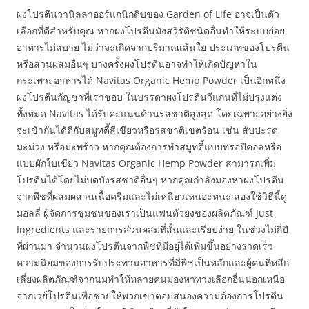
ผงโปรตีนวานิลลาออร์แกนิกดิบของ Garden of Life อาจเป็นตัว
เลือกที่ดีสำหรับคุณ หากผงโปรตีนมังสวิรัติชนิดอื่นทำให้ระบบย่อย
อาหารไม่สบาย ไม่ว่าจะเกิดจากปริมาณเส้นใย ประเภทของโปรตีน
หรือส่วนผสมอื่นๆ บางครั้งผงโปรตีนอาจทำให้เกิดปัญหาใน
กระเพาะอาหารได้ Navitas Organic Hemp Powder เป็นอีกหนึ่ง
ผงโปรตีนกัญชาที่เราชอบ ในบรรดาผงโปรตีนวีแกนที่ไม่ปรุงแต่ง
ทั้งหมด Navitas ได้รับคะแนนด้านรสชาติสูงสุด โดยเฉพาะอย่างยิ่ง
จะเข้ากันได้ดีกับสมูทตี้สีเขียวหรือรสชาติเขตร้อน เช่น สับปะรด
มะม่วง หรือมะพร้าว หากคุณต้องการทำสมูทตี้แบบทรอปิคอลหรือ
แบบผักใบเขียว Navitas Organic Hemp Powder สามารถเพิ่ม
โปรตีนได้โดยไม่บดบังรสชาติอื่นๆ หากคุณกำลังมองหาผงโปรตีน
จากพืชที่ผสมผสานเนื้อครีมและไม่เหนียวเหนอะหนะ ลองใช้วิธีนี้ดู
มอลลี่ ผู้จัดการชุมชนของเราเป็นแฟนตัวยงของผลิตภัณฑ์ Just
Ingredients และรายการส่วนผสมที่สั้นและเรียบง่าย ในช่วงไม่กี่ปี
ที่ผ่านมา จำนวนผงโปรตีนจากพืชที่มีอยู่ได้เพิ่มขึ้นอย่างรวดเร็ว
ความนิยมของการรับประทานอาหารที่มีพืชเป็นหลักและผู้คนที่หลีก
เลี่ยงผลิตภัณฑ์จากนมทำให้หลายคนมองหาทางเลือกอื่นนอกเหนือ
จากเวย์โปรตีนเพื่อช่วยให้พวกเขาตอบสนองความต้องการโปรตีน