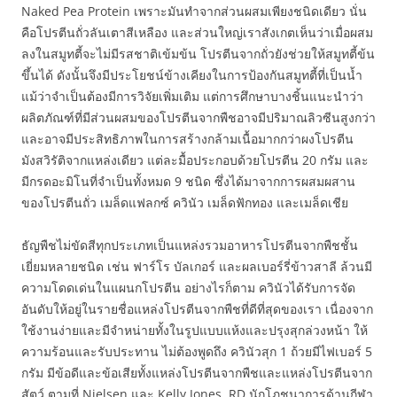
Naked Pea Protein เพราะมันทำจากส่วนผสมเพียงชนิดเดียว นั่น
คือโปรตีนถั่วลันเตาสีเหลือง และส่วนใหญ่เราสังเกตเห็นว่าเมื่อผสม
ลงในสมูทตี้จะไม่มีรสชาติเข้มข้น โปรตีนจากถั่วยังช่วยให้สมูทตี้ข้น
ขึ้นได้ ดังนั้นจึงมีประโยชน์ข้างเคียงในการป้องกันสมูทตี้ที่เป็นน้ำ
แม้ว่าจำเป็นต้องมีการวิจัยเพิ่มเติม แต่การศึกษาบางชิ้นแนะนำว่า
ผลิตภัณฑ์ที่มีส่วนผสมของโปรตีนจากพืชอาจมีปริมาณลิวซีนสูงกว่า
และอาจมีประสิทธิภาพในการสร้างกล้ามเนื้อมากกว่าผงโปรตีน
มังสวิรัติจากแหล่งเดียว แต่ละมื้อประกอบด้วยโปรตีน 20 กรัม และ
มีกรดอะมิโนที่จำเป็นทั้งหมด 9 ชนิด ซึ่งได้มาจากการผสมผสาน
ของโปรตีนถั่ว เมล็ดแฟลกซ์ ควินัว เมล็ดฟักทอง และเมล็ดเชีย
ธัญพืชไม่ขัดสีทุกประเภทเป็นแหล่งรวมอาหารโปรตีนจากพืชชั้น
เยี่ยมหลายชนิด เช่น ฟาร์โร บัลเกอร์ และผลเบอร์รี่ข้าวสาลี ล้วนมี
ความโดดเด่นในแผนกโปรตีน อย่างไรก็ตาม ควินัวได้รับการจัด
อันดับให้อยู่ในรายชื่อแหล่งโปรตีนจากพืชที่ดีที่สุดของเรา เนื่องจาก
ใช้งานง่ายและมีจำหน่ายทั้งในรูปแบบแห้งและปรุงสุกล่วงหน้า ให้
ความร้อนและรับประทาน ไม่ต้องพูดถึง ควินัวสุก 1 ถ้วยมีไฟเบอร์ 5
กรัม มีข้อดีและข้อเสียทั้งแหล่งโปรตีนจากพืชและแหล่งโปรตีนจาก
สัตว์ ตามที่ Nielsen และ Kelly Jones, RD นักโภชนาการด้านกีฬา