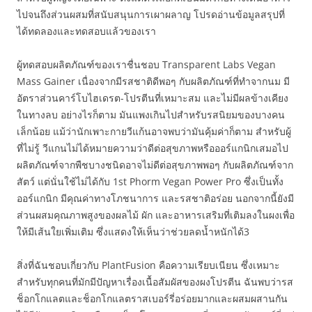
ไปจนถึงส่วนผสมที่สนับสนุนการเผาผลาญ โปรดอ่านข้อมูลสรุปที่
ได้ทดลองและทดสอบแล้วของเรา
ผู้ทดสอบผลิตภัณฑ์ของเราชื่นชอบ Transparent Labs Vegan
Mass Gainer เนื่องจากมีรสชาติดีพอๆ กับผลิตภัณฑ์ที่ทำจากนม มี
อัตราส่วนคาร์โบไฮเดรต-โปรตีนที่เหมาะสม และไม่มีผลข้างเคียง
ในทางลบ อย่างไรก็ตาม มันแพงเกินไปสำหรับรสนิยมของบางคน
เล็กน้อย แม้ว่านักเพาะกายวีแก้นอาจพบว่ามันคุ้มค่าก็ตาม สำหรับผู้
ที่ไม่รู้ วีแกนไม่ได้หมายความว่าดีต่อสุขภาพหรือออร์แกนิกเสมอไป
ผลิตภัณฑ์จากพืชบางชนิดอาจไม่ดีต่อสุขภาพพอๆ กับผลิตภัณฑ์จาก
สัตว์ แต่นั่นใช้ไม่ได้กับ 1st Phorm Vegan Power Pro ซึ่งเป็นทั้ง
ออร์แกนิก มีคุณค่าทางโภชนาการ และรสชาติอร่อย นอกจากนี้ยังมี
ส่วนผสมคุณภาพสูงของผลไม้ ผัก และอาหารเสริมที่เติมลงในผงเพื่อ
ให้มีเส้นใยเพิ่มเติม ซึ่งแสดงให้เห็นว่าช่วยลดน้ำหนักได้3
สิ่งที่ฉันชอบเกี่ยวกับ PlantFusion คือความเรียบเนียน ซึ่งเหมาะ
สำหรับทุกคนที่มักมีปัญหาเรื่องเนื้อสัมผัสของผงโปรตีน ฉันพบว่ารส
ช็อกโกแลตและช็อกโกแลตราสเบอร์รี่อร่อยมากและผสมผสานกัน