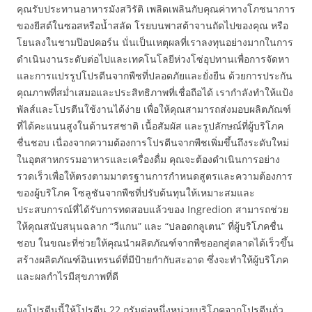
คุณรับประทานอาหารมังสวิรัติ เพลิดเพลินกับคุณค่าทางโภชนาการ
ของยีสต์ในซอสหรือน้ำสลัด โรยบนพาสต้าจานถัดไปของคุณ หรือ
โยนลงในชามป๊อปคอร์น นั่นเป็นเหตุผลที่เราลงทุนอย่างมากในการ
ดำเนินงานระดับต่อไปและเทคโนโลยีห่วงโซ่อุปทานเพื่อการจัดหา
และการแปรรูปโปรตีนจากพืชที่ปลอดภัยและยั่งยืน ด้วยการประกัน
คุณภาพที่สม่ำเสมอและประสิทธิภาพที่เชื่อถือได้ เรากำลังทำให้แป้ง
พัลส์และโปรตีนใช้งานได้ง่าย เพื่อให้คุณสามารถส่งมอบผลิตภัณฑ์
ที่ได้คะแนนสูงในด้านรสชาติ เนื้อสัมผัส และรูปลักษณ์ที่ผู้บริโภค
ชื่นชอบ เนื่องจากความต้องการโปรตีนจากพืชเพิ่มขึ้นถึงระดับใหม่
ในอุตสาหกรรมอาหารและเครื่องดื่ม คุณจะต้องดำเนินการอย่าง
รวดเร็วเพื่อให้ตรงตามมาตรฐานการกำหนดสูตรและความต้องการ
ของผู้บริโภค โซลูชันจากพืชที่ปรับต้นทุนให้เหมาะสมและ
ประสบการณ์ที่ได้รับการทดสอบแล้วของ Ingredion สามารถช่วย
ให้คุณสนับสนุนฉลาก “วีแกน” และ “ปลอดกลูเตน” ที่ผู้บริโภคชื่น
ชอบ ในขณะที่ช่วยให้คุณนำผลิตภัณฑ์จากพืชออกสู่ตลาดได้เร็วขึ้น
สร้างผลิตภัณฑ์อินเทรนด์ที่มีป้ายกำกับสะอาด ซึ่งจะทำให้ผู้บริโภค
และผลกำไรมีสุขภาพที่ดี
ผงโปรตีนนี้ให้โปรตีน 22 กรัมต่อหนึ่งหน่วยบริโภคจากโปรตีนถั่ว