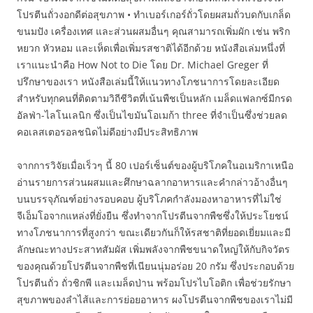
โปรตีนถั่วงอกดีต่อสุขภาพ • ทำเบอร์เกอร์ถั่วโดยผสมถั่วบดกับเกล็ด
ขนมปัง เครื่องเทศ และส่วนผสมอื่นๆ คุณสามารถเพิ่มผัก เช่น พริก
หยวก หัวหอม และเห็ดเพื่อเพิ่มรสชาติได้อีกด้วย หนังสือเล่มหนึ่งที่
เราแนะนำคือ How Not to Die โดย Dr. Michael Greger ที่
ปรึกษาของเรา หนังสือเล่มนี้ให้แนวทางโภชนาการโดยละเอียด
สำหรับทุกคนที่ติดตามวิถีชีวิตที่เน้นพืชเป็นหลัก เมล็ดแฟลกซ์มีกรด
อัลฟ่า-ไลโนเลนิก ซึ่งเป็นไขมันโอเมก้า three ที่จำเป็นซึ่งช่วยลด
คอเลสเตอรอลชนิดไม่ดีอย่างมีประสิทธิภาพ
จากการวิจัยเมื่อเร็วๆ นี้ 80 เปอร์เซ็นต์ของผู้บริโภคในอเมริกาเหนือ
อ่านรายการส่วนผสมและศึกษาฉลากอาหารและคำกล่าวอ้างอื่นๆ
บนบรรจุภัณฑ์อย่างรอบคอบ ผู้บริโภคกำลังมองหาอาหารที่ไม่ใช่
จีเอ็มโอจากแหล่งที่ยั่งยืน ซึ่งทำจากโปรตีนจากพืชซึ่งให้ประโยชน์
ทางโภชนาการที่สูงกว่า ขณะเดียวกันก็ให้รสชาติที่ยอดเยี่ยมและมี
ลักษณะทางประสาทสัมผัส เพิ่มพลังจากพืชขนาดใหญ่ให้กับกิจวัตร
ของคุณด้วยโปรตีนจากพืชที่เนียนนุ่มอร่อย 20 กรัม ซึ่งประกอบด้วย
โปรตีนถั่ว ถั่วชิกพี และเมล็ดป่าน พร้อมโปรไบโอติก เพื่อช่วยรักษา
สุขภาพของลำไส้และการย่อยอาหาร ผงโปรตีนจากพืชของเราไม่มี