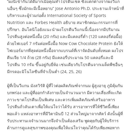
“ผงนี้เข้ากันได้ดีมากเมื่อคุณทำโปรตีนเชค ซึ่งแตกต่างจากผงวีแก
นอื่นๆ ซึ่งมักจะมีเนื้อหยาบ” Jose Antonio Ph.D. ประธานเจ้าหน้าที่
บริหารและผู้ร่วมก่อตั้ง International Society of Sports
Nutrition และ Forbes Health อธิบาย สมาชิกคณะกรรมการที่
ปรึกษา. อันโตนิโอยังแนะนำผงโปรตีนวีแกนนี้เนื่องจากมีปริมาณ
โปรตีนสูงต่อหนึ่งมื้อ (20 กรัม) และมีแคลอรี่ต่ำ (120 แคลอรี่ต่อมื้อ)
ด้วยไฟเบอร์ 7 กรัมต่อหนึ่งมื้อ Now Cow Chocolate Protein ยังให้
ไฟเบอร์มากที่สุดต่อหนึ่งมื้อจากแบรนด์ที่เราจัดอันดับทั้งหมด ผงโปร
ตีนเจีย 1/4 ถ้วย (28 กรัม) มีแคลอรี่ประมาณ 50 แคลอรี่และมี
โปรตีน 10 กรัม ขึ้นอยู่กับยี่ห้อ เช่นเดียวกับโปรตีนจากเมล็ดพืชอื่นๆ
มีกรดอะมิโนไลซีนที่จำเป็นต่ำ (24, 25, 26)
ผู้ที่เป็นวีแกน มังสวิรัติ ผู้ที่ไวต่อผลิตภัณฑ์จากนม ผู้สูงอายุ ภูมิคุ้มกัน
บกพร่อง และผู้ที่ออกกำลังกายเป็นจำนวนมาก มีความเสี่ยงที่จะเกิด
ภาวะขาดโปรตีนเป็นพิเศษ และควรเพิ่มผลิตภัณฑ์เสริมอาหาร
โปรตีนถั่วลันเตาเพื่อให้แน่ใจว่าได้รับ สารอาหารที่ให้ชีวิตนี้เพียง
พอแล้ว แหล่งอาหารที่มีวิตามินบี 12 ส่วนใหญ่มาจากสัตว์ ดังนั้นผู้ที่
รับประทานเจจำนวนมากจึงจำเป็นต้องเสริม พูดคุยกับผู้ให้บริการ
ด้านการดูแลสุขภาพของคุณเพื่อให้แน่ใจว่าคุณได้รับเพียงพอหาก