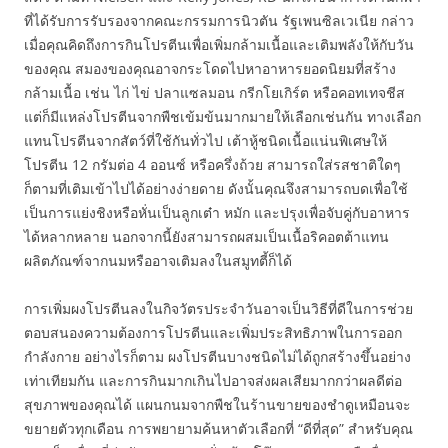
ที่ได้รับการรับรองจากคณะกรรมการนิวตัน รัฐเพนซิลเวเนีย กล่าว
เมื่อคุณคิดถึงการกินโปรตีนเพื่อเพิ่มกล้ามเนื้อและเติมพลังให้กับวัน
ของคุณ สมองของคุณอาจกระโดดไปหาอาหารยอดนิยมที่สร้าง
กล้ามเนื้อ เช่น ไก่ ไข่ ปลาแซลมอน กรีกโยเกิร์ต หรือคอทเทจชีส
แต่ก็มีแหล่งโปรตีนจากพืชเข้มข้นมากมายให้เลือกเช่นกัน ทางเลือก
แทนโปรตีนจากสัตว์ที่ใช้กันทั่วไป เต้าหู้ชนิดเนื้อแน่นพิเศษให้
โปรตีน 12 กรัมต่อ 4 ออนซ์ หรือครึ่งถ้วย สามารถใส่รสชาติใดๆ
ก็ตามที่เติมเข้าไปได้อย่างง่ายดาย ดังนั้นคุณจึงสามารถบดเพื่อใช้
เป็นการแย่งชิงหรือหั่นเป็นลูกเต๋า หมัก และปรุงเพื่อจับคู่กับอาหาร
ได้หลากหลาย นอกจากนี้ยังสามารถผสมเป็นเนื้อริคอตต้าแทน
ผลิตภัณฑ์จากนมหรืออาจเติมลงในสมูทตี้ก็ได้
การเพิ่มผงโปรตีนลงในกิจวัตรประจำวันอาจเป็นวิธีที่ดีในการช่วย
ตอบสนองความต้องการโปรตีนและเพิ่มประสิทธิภาพในการออก
กำลังกาย อย่างไรก็ตาม ผงโปรตีนบางชนิดไม่ได้ถูกสร้างขึ้นอย่าง
เท่าเทียมกัน และการกินมากเกินไปอาจส่งผลเสียมากกว่าผลดีต่อ
สุขภาพของคุณได้ แผนกนมจากพืชในร้านขายของชำดูเหมือนจะ
ขยายตัวทุกเดือน การพยายามค้นหาตัวเลือกที่ “ดีที่สุด” สำหรับคุณ