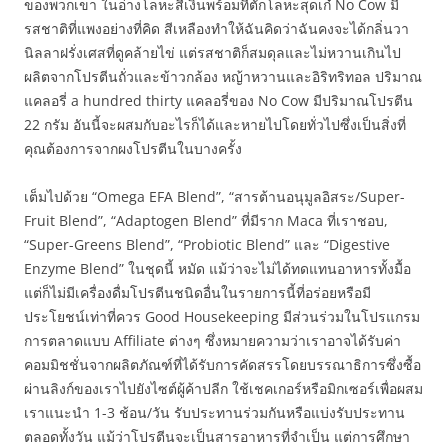
ของพวกเขา ในอ่างโลหะสีเงินพร้อมที่ตักโลหะสุดเก๋ No Cow มี
รสชาติที่แพงอย่างที่คิด สีเหลืองทำให้ฉันคิดว่าฉันคงจะได้กลิ่นวา
นิลลาฝรั่งเศสที่ดูคล้ายไข่ แต่รสชาติก็สมดุลและไม่หวานเกินไป
ผลิตจากโปรตีนถั่วและข้าวกล้อง หญ้าหวานและอิริทริทอล ปริมาณ
แคลอรี่ a hundred thirty แคลอรี่ของ No Cow มีปริมาณโปรตีน
22 กรัม อันนี้จะผสมกับอะไรก็ได้และหายไปโดยทั่วไปซึ่งเป็นสิ่งที่
คุณต้องการจากผงโปรตีนในบางครั้ง
เต็มไปด้วย “Omega EFA Blend”, “สารต้านอนุมูลอิสระ/Super-
Fruit Blend”, “Adaptogen Blend” ที่มีราก Maca ที่เราชอบ,
“Super-Greens Blend”, “Probiotic Blend” และ “Digestive
Enzyme Blend” ในชุดนี้ หมัด แม้ว่าจะไม่ได้ทดแทนอาหารทั้งมื้อ
แต่ก็ไม่มีเครื่องดื่มโปรตีนชนิดอื่นในรายการนี้ที่อร่อยหรือมี
ประโยชน์เท่าที่ควร Good Housekeeping มีส่วนร่วมในโปรแกรม
การตลาดแบบ Affiliate ต่างๆ ซึ่งหมายความว่าเราอาจได้รับค่า
คอมมิชชั่นจากผลิตภัณฑ์ที่ได้รับการคัดสรรโดยบรรณาธิการซึ่งซื้อ
ผ่านลิงก์ของเราไปยังไซต์ผู้ค้าปลีก ใช้เชคเกอร์หรือมิกเซอร์เพื่อผสม
เราแนะนำ 1-3 ช้อน/วัน รับประทานร่วมกันหรือแบ่งรับประทาน
ตลอดทั้งวัน แม้ว่าโปรตีนจะเป็นสารอาหารที่จำเป็น แต่การศึกษา