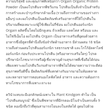
ความบริสุทธิ์ และคุณภาพที่เหนือกว่า Orgain Organic Protein
Powder เป็นผงโปรตีนจากพืชวีแกน โปรตีนเป็นสิ่งจำเป็นสำหรับ
การสร้างและบำรุงรักษากล้ามเนื้อ (รวมถึงการทำงานของร่างกา
ยอื่นๆ) และผงโปรตีนเป็นผลิตภัณฑ์เสริมอาหารที่ให้โปรตีนใน
ปริมาณที่พอเหมาะแก่ผู้ใช้เพียงไม่กี่ช้อน ผงโปรตีนออร์แกนิก
Orgain ผลิตขึ้นโดยไม่มีกลูเตน ถั่วเหลือง แลคโตส หรือนม และ
ไม่ใช่จีเอ็มโอ ผงโปรตีน Orgain เป็นอาหารเสริมที่อุดมด้วยสาร
อาหารซึ่งมีสูตรที่คำนึงถึงข้อจำกัดด้านอาหาร มีส่วนผสม 18 ชนิด
รวมถึงส่วนผสมโปรตีนออร์แกนิก รสธรรมชาติ และโกโก้อัลคาไลซ์
ออร์แกนิก ก่อนรับประทานโปรตีน (หรืออาหารเสริมใดๆ) โปรด
ปรึกษานักโภชนาการหรือผู้เชี่ยวชาญด้านสุขภาพที่เชื่อถือได้ก่อน
เพียงเพราะผงโปรตีนวีแกนทำมาจากพืชไม่ได้หมายความว่าจะดีต่อ
สุขภาพหรือดีขึ้น มีผลิตภัณฑ์ที่แตกต่างกันมากมายในท้องตลาด
และหลายรายการตอบสนองไลฟ์สไตล์ อาหาร และความต้องการ
ทางโภชนาการที่เฉพาะเจาะจง
ควินัวแทบจะมีเอกลักษณ์เฉพาะใน Plant Kindgom ทำไม เป็น
“โปรตีนสมบูรณ์” ซึ่งเป็นพืชหายากที่มีกรดอะมิโนจำเป็นครบทั้ง 9
ชนิด ลองนึกถึงวัวที่คุณสามารถโยนลงในสลัดได้ อุดมไปด้วย