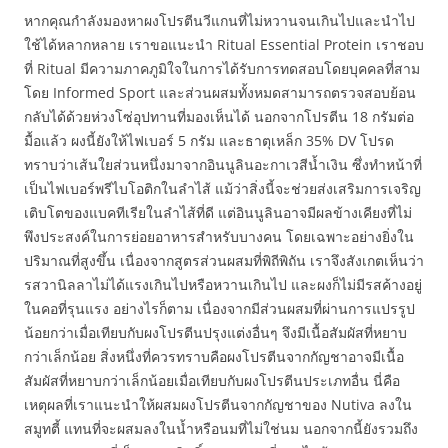
หากคุณกำลังมองหาผงโปรตีนวีแกนที่ไม่หวานจนเกินไปและนำไป
ใช้ได้หลากหลาย เราขอแนะนำ Ritual Essential Protein เราชอบ
ที่ Ritual มีความภาคภูมิใจในการได้รับการทดสอบโดยบุคคลที่สาม
โดย Informed Sport และส่วนผสมทั้งหมดสามารถตรวจสอบย้อน
กลับได้ด้วยห่วงโซ่อุปทานที่มองเห็นได้ นอกจากโปรตีน 18 กรัมต่อ
มื้อแล้ว ผงนี้ยังให้ไฟเบอร์ 5 กรัม และธาตุเหล็ก 35% DV โปรด
ทราบว่าเส้นใยส่วนหนึ่งมาจากอินนูลินอะกาเวสีน้ำเงิน ซึ่งทำหน้าที่
เป็นไฟเบอร์พรีไบโอติกในลำไส้ แม้ว่าสิ่งนี้จะช่วยส่งเสริมการเจริญ
เติบโตของแบคทีเรียในลำไส้ที่ดี แต่อินนูลินอาจมีผลข้างเคียงที่ไม่
พึงประสงค์ในการย่อยอาหารสำหรับบางคน โดยเฉพาะอย่างยิ่งใน
ปริมาณที่สูงขึ้น เนื่องจากสูตรส่วนผสมที่พิถีพิถัน เราจึงสังเกตเห็นว่า
รสวานิลลาไม่ได้แรงเกินไปหรือหวานเกินไป และผงก็ไม่มีรสค้างอยู่
ในคอที่รุนแรง อย่างไรก็ตาม เนื่องจากมีส่วนผสมที่ผ่านการแปรรูป
น้อยกว่าเมื่อเทียบกับผงโปรตีนปรุงแต่งอื่นๆ จึงมีเนื้อสัมผัสที่หยาบ
กว่าเล็กน้อย สิ่งหนึ่งที่ควรทราบคือผงโปรตีนจากกัญชาอาจมีเนื้อ
สัมผัสที่หยาบกว่าเล็กน้อยเมื่อเทียบกับผงโปรตีนประเภทอื่น นี่คือ
เหตุผลที่เราแนะนำให้ผสมผงโปรตีนจากกัญชาของ Nutiva ลงใน
สมูทตี้ แทนที่จะผสมลงในน้ำหรือนมที่ไม่ใช่นม นอกจากนี้ยังรวมถึง