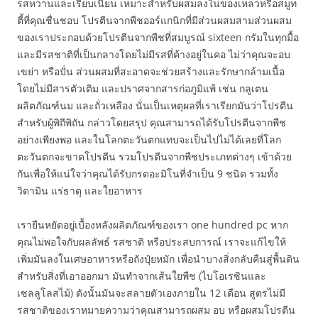
รสหวานและเรียบเนียน เหมาะสำหรับผสมลงในของเหลวหรือสมูท
ตี้ที่คุณชื่นชอบ โปรตีนจากพืชออร์แกนิกที่มีส่วนผสมสามส่วนผสม
ของเราประกอบด้วยโปรตีนจากพืชที่สมบูรณ์ sixteen กรัมในทุกมื้อ
และมีรสชาติที่เป็นกลางโดยไม่มีรสที่ค้างอยู่ในคอ ไม่ว่าคุณจะอบ
เขย่า หรือปั่น ส่วนผสมที่สะอาดจะช่วยสร้างและรักษากล้ามเนื้อ
โดยไม่มีสารตัวเติม และปราศจากสารก่อภูมิแพ้ เช่น กลูเตน
ผลิตภัณฑ์นม และถั่วเหลือง นั่นเป็นเหตุผลที่เราเรียกมันว่าโปรตีน
สำหรับผู้พิถีพิถัน กล่าวโดยสรุป คุณสามารถได้รับโปรตีนจากพืช
อย่างเพียงพอ และในโลกตะวันตกแทบจะเป็นไปไม่ได้เลยที่โลก
ตะวันตกจะขาดโปรตีน รวมโปรตีนจากพืชประเภทต่างๆ เข้าด้วย
กันเพื่อให้แน่ใจว่าคุณได้รับกรดอะมิโนที่จำเป็น 9 ชนิด รวมทั้ง
วิตามิน แร่ธาตุ และใยอาหาร
เรายืนหยัดอยู่เบื้องหลังผลิตภัณฑ์ของเรา one hundred pc หาก
คุณไม่พอใจกับผลลัพธ์ รสชาติ หรือประสบการณ์ เราจะแก้ไขให้
เพิ่มมันลงในเศษอาหารหรือถังปุ๋ยหมัก เพื่อนำบางสิ่งกลับคืนสู่พื้นดิน
สำหรับสิ่งที่เอาออกมา มันทำจากเส้นใยพืช (ไบโอเรซินและ
เซลลูโลสไม้) ดังนั้นมันจะสลายตัวเองภายใน 12 เดือน สูตรไม่มี
รสชาติของเราหมายความว่าคุณสามารถผสม อบ หรือผสมโปรตีน