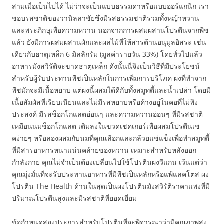
สามเมื่อเป็นไปได้ ไม่ว่าจะเป็นแบบธรรมดาหรือแบบออร์แกนิก เรา
ชอบรสชาติของวานิลลาชัยซึ่งมีรสธรรมชาติรวมทั้งหญ้าหวาน
และพระภิกษุเพื่อความหวาน นอกจากการผสมผสานโปรตีนจากพืช
แล้ว ยังมีการผสมผสานผักและผลไม้ที่ให้สารต้านอนุมูลอิสระ เช่น
เดียวกับธาตุเหล็ก 6 มิลลิกรัม (มูลค่ารายวัน 33%) โดยทั่วไปแล้ว
อาหารมังสวิรัติจะขาดธาตุเหล็ก ดังนั้นนี่จึงเป็นวิธีที่มีประโยชน์
สำหรับผู้รับประทานพืชเป็นหลักในการเพิ่มการบริโภค ผงที่ทำจาก
พืชมักจะมีเนื้อหยาบ แต่ผงนี้ผสมได้ดีกับทั้งสมูทตี้และน้ำเปล่า โดยมี
เนื้อสัมผัสที่เรียบเนียนและไม่มีรสหยาบหรือค้างอยู่ในคอที่ไม่พึง
ประสงค์ มีรสช็อกโกแลตอ่อนๆ และความหวานอ่อนๆ ที่มีรสชาติ
เหมือนนมช็อกโกแลต เติมลงในขวดเชคเกอร์เพื่อผสมโปรตีนเช
คง่ายๆ หรือลองผสมกับนมที่คุณเลือกและกล้วยแช่แข็งเพื่อทำสมูทตี้
ที่มีสารอาหารหนาแน่นคล้ายของหวาน เหมาะสำหรับหลังออก
กำลังกาย คุณไม่จำเป็นต้องเปลี่ยนไปใช้โปรตีนผงวีแกน เว้นแต่ว่า
คุณมุ่งมั่นที่จะรับประทานอาหารที่มีพืชเป็นหลักหรือแพ้แลคโตส ผง
โปรตีน The Health ด้านในสุดเป็นผงโปรตีนมังสวิรัติราคาแพงที่มี
ปริมาณโปรตีนสูงและมีรสชาติที่ยอดเยี่ยม
ข้อกำหนดสองประการสำหรับโปรตีนที่จะพิจารณาว่ามีคุณภาพสูง