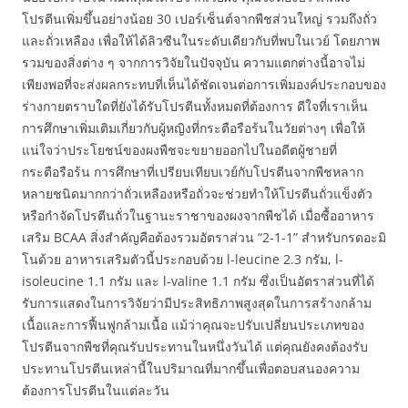
โปรตีนเพิ่มขึ้นอย่างน้อย 30 เปอร์เซ็นต์จากพืชส่วนใหญ่ รวมถึงถั่ว
และถั่วเหลือง เพื่อให้ได้ลิวซีนในระดับเดียวกับที่พบในเวย์ โดยภาพ
รวมของสิ่งต่าง ๆ จากการวิจัยในปัจจุบัน ความแตกต่างนี้อาจไม่
เพียงพอที่จะส่งผลกระทบที่เห็นได้ชัดเจนต่อการเพิ่มองค์ประกอบของ
ร่างกายตราบใดที่ยังได้รับโปรตีนทั้งหมดที่ต้องการ ดีใจที่เราเห็น
การศึกษาเพิ่มเติมเกี่ยวกับผู้หญิงที่กระตือรือร้นในวัยต่างๆ เพื่อให้
แน่ใจว่าประโยชน์ของผงพืชจะขยายออกไปในอดีตผู้ชายที่
กระตือรือร้น การศึกษาที่เปรียบเทียบเวย์กับโปรตีนจากพืชหลาก
หลายชนิดมากกว่าถั่วเหลืองหรือถั่วจะช่วยทำให้โปรตีนถั่วแข็งตัว
หรือกำจัดโปรตีนถั่วในฐานะราชาของผงจากพืชได้ เมื่อซื้ออาหาร
เสริม BCAA สิ่งสำคัญคือต้องรวมอัตราส่วน “2-1-1” สำหรับกรดอะมิ
โนด้วย อาหารเสริมตัวนี้ประกอบด้วย l-leucine 2.3 กรัม, l-
isoleucine 1.1 กรัม และ l-valine 1.1 กรัม ซึ่งเป็นอัตราส่วนที่ได้
รับการแสดงในการวิจัยว่ามีประสิทธิภาพสูงสุดในการสร้างกล้าม
เนื้อและการฟื้นฟูกล้ามเนื้อ แม้ว่าคุณจะปรับเปลี่ยนประเภทของ
โปรตีนจากพืชที่คุณรับประทานในหนึ่งวันได้ แต่คุณยังคงต้องรับ
ประทานโปรตีนเหล่านี้ในปริมาณที่มากขึ้นเพื่อตอบสนองความ
ต้องการโปรตีนในแต่ละวัน