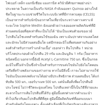
ไฟเบอร์ เหล็ก แมกนีเซียม แมงกานีส ควินัวมีศักยภาพอย่างน่า
ประหลาด ในความเป็นจริง NASA กำลังมองหา Quinoa อย่างใกล้
ชิดในฐานะระบบช่วยชีวิตในระบบนิเวศที่มีการควบคุม (CELSS);
เป็นอาหารสำหรับนักบินอวกาศในเที่ยวบินระหว่างดาวเคราะห์
ระยะไกล Sophie Medlin ยังบอกด้วยว่าเธอมองหาผลิตภัณฑ์ที่มี
ส่วนผสมน้อยที่สุดเท่าที่จะเป็นไปได้ “ฉันเป็นแฟนตัวยงของเวย์
โปรตีนไอโซเลทสำหรับคนไข้ของฉัน เพราะมันปราศจากแลคโตส
และมักจะไม่มีส่วนผสมอื่นใด แต่มีกรดอะมิโนที่ผสมผสานกันอย่าง
ลงตัวสำหรับการสร้างกล้ามเนื้อ” เธอกล่าว ลีนโปรตีน 1 หน่วย
บริโภคประกอบด้วยโปรตีน 29 กรัม และอินนูลิน 1 กรัม (ใยอาหาร
ชนิดหนึ่ง) นอกจากนี้ยังมี Acetyl L-Carnitine 750 มก. ซึ่งเป็นกรด
อะมิโนที่ไม่จำเป็นซึ่งจำเป็นสำหรับการขนส่งไขมันไปยังไมโตคอน
เดรียที่สร้างพลังงานของร่างกาย หากไม่มีสิ่งนี้ เราจะไม่สามารถใช้
ไขมันเป็นแหล่งพลังงานได้อย่างมีประสิทธิภาพ ส่วนผสมอื่นๆ ได้แก่
ทับทิม 500 มก., เยอร์บาเมท 500 มก. แต่นั่นคือสิ่งที่ผงโปรตีนมี
ประโยชน์ ไม่ว่าชีวิตจะยุ่งแค่ไหน โปรตีนเหล่านี้ก็เป็นวิธีที่ง่ายและ
สะดวกในการเติมโปรตีนที่ได้รับ คู่มือนี้แตกต่างจากคำแนะนำ
ทั่วไปเกี่ยวกับผงโปรตีนที่ดีที่สุด คู่มือนี้มีผลิตภัณฑ์ที่ออกแบบมา
สำหรับผู้หญิงโดยเฉพาะ ตั้งแต่ตัวเลือกที่เป็นมิตรกับทางเดินอาหาร