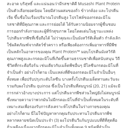
สะอาด บริสุทธิ์ และแน่นอนว่ามีรสชาติดี Musashi Plant Protein
เป็นตัวเลือกยอดนิยม โดยมีส่วนผสมของถั่ว ข้าวกล้อง และโปรตีน
เจีย ขึ้นชื่อในเรื่องปริมาณโปรตีนสูง โปรไฟล์ของกรดอะมิโน
รสชาติที่มีคุณภาพ และการย่อยได้ ได้รับความนิยมจากผู้ชื่นชอบ
การออกกำลังกายและผู้ที่รักสุขภาพ โดยโดดเด่นในฐานะแหล่ง
โปรตีนจากพืชที่เชื่อถือได้ ไม่ว่าคุณจะเป็นมังสวิรัติเต็มตัว กำลังเลิก
ใช้ผลิตภัณฑ์จากสัตว์ชั่วคราว หรือเพียงต้องการเพิ่มอาหารที่มีพืช
เป็นหลักในอาหารของคุณ Plant Protein™ มอบโปรตีนมังสวิรัติ
คุณภาพสูงและกรดอะมิโนที่เกิดขึ้นตามธรรมชาติเพื่อสนับสนุน วิถี
ชีวิตที่กระตือรือร้น เช่นเดียวกับเมล็ดพืชอื่นๆ มีไลซีนกรดอะมิโนที่
จำเป็นต่ำ อย่างไรก็ตาม เป็นแหล่งที่ดีของกรดอะมิโนจำเป็นอื่นๆ
ทั้งหมด เพื่อปรับปรุงระดับไลซีน บางครั้งโปรตีนเมล็ดทานตะวันจะ
รวมกับผงโปรตีน quinoa ซึ่งเป็นโปรตีนที่สมบูรณ์ (20, 21) แม้จะมี
การกล่าวอ้างบางประการ แต่โปรตีนจากพืชส่วนใหญ่ยังไม่สมบูรณ์
ซึ่งหมายความว่าพวกมันไม่มีกรดอะมิโนที่จำเป็นทั้งหมดในระดับที่
เหมาะสมเพื่อรองรับการสังเคราะห์โปรตีนในร่างกายของคุณ
อย่างไรก็ตาม นี่ไม่ใช่ปัญหาหากคุณรับประทานโปรตีนจากพืช
หลากหลายชนิดเป็นประจำ (3) ผงโปรตีนวีแก้นรูปแบบที่ดีที่สุดคือ
ถั่วเหลืองเนื่องจากมีกรดอะมิโนจำเป็นทั้งหมด 9 ชนิดที่จำเป็น