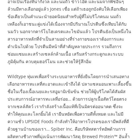
อาจเป็นเรื่องที่น่ากังวล และนมถั่ว ข้าวโอ๊ต และนมจากพืชอื่นๆ
ล้วนมีทางเลือกอยู่แล้ว Jones เชื่อ แต่ถ้าเธอถูกบังคับให้เลือกเพียง
ข้อเดียวเป็นคำแนะนำยอดนิยมสำหรับผู้ที่ไม่บริโภคนม นมถั่ว
เหลืองก็เอาชนะคู่แข่งได้เนื่องจากมีปริมาณโปรตีนซึ่งเทียบได้กับ
นมวัว นอกจากคาร์โบไฮเดรตและไขมันแล้ว โปรตีนยังเป็นหนึ่งใน
สารอาหารหลักที่จำเป็นสามอย่างที่ร่างกายของเราต้องการและ
ดำเนินไปด้วย โปรตีนมีหน้าที่สำคัญหลายประการ รวมถึงการ
ซ่อมแซมและสร้างเซลล์กล้ามเนื้อ เสริมสร้างกระดูกและระบบ
ภูมิคุ้มกัน ควบคุมฮอร์โมน และช่วยให้รู้สึกอิ่ม
Wildtype ทุ่มเทเพื่อสร้างระบบอาหารที่ยั่งยืนโดยการนำเสนอทาง
เลือกอาหารทะเลที่สะอาดและเข้าถึงได้ ปลาแซลมอนเพาะเลี้ยงขึ้น
ชื่อในเรื่องเนื้อเนยและรสอูมามิเข้มข้น ช่วยให้ผู้บริโภคได้สัมผัส
ประสบการณ์อาหารทะเลที่อร่อย… ด้วยการปลูกเนื้อสัตว์โดยตรง
จากเซลล์สัตว์ เรากำลังสร้างเนื้อแท้ที่เป็นมิตรต่ออนาคต ซึ่งจะ
ทำให้คุณและโลกยิ้มได้ เรายืนหยัดเพื่อความดีทั้งหมด และไม่มี
ความชั่ว UPSIDE Foods กำลังทำให้อาหารโปรดของเรามีพลังที่ดี
ด้วยฐานบ้านของเรา… Spiber Inc. คือบริษัทสตาร์ทอัพด้านการ
ผลิตทางชีวภาพที่มุ่งเน้นการพัฒนาวัสดุ Brewed Protein™ อันล้ำ