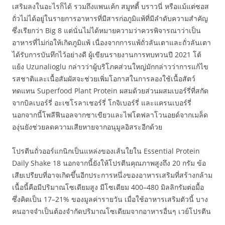
เสริมลงในอะไรก็ได้ รวมถึงแพนเค้ก สมูทตี้ บราวนี่ หรือแม้แต่ซอส
ถั่วไม่ได้อยู่ในรายการอาหารที่มีสารก่อภูมิแพ้ที่มีลำดับความสำคัญ
ซึ่งเรียกว่า Big 8 แต่นั่นไม่ได้หมายความว่าควรพิจารณาว่าเป็น
อาหารที่ไม่ก่อให้เกิดภูมิแพ้ เนื่องจากการแพ้ถั่วลันเตาและถั่วลันเตา
ได้รับการบันทึกไว้อย่างดี ผู้เขียนรายงานการทบทวนปี 2021 โต้
แย้ง Uzunalioglu กล่าวว่าผู้บริโภคส่วนใหญ่มักกล่าวว่าการแก้ไข
รสชาติและเนื้อสัมผัสจะช่วยเพิ่มโอกาสในการลองใช้เนื้อสัตว์
ทดแทน Superfood Plant Protein ผสมด้วยส่วนผสมเบอร์รี่ที่สกัด
จากบิลเบอร์รี่ อะเซโรลาเชอร์รี่ โกจิเบอร์รี่ และแครนเบอร์รี่
นอกจากนี้โพลีฟีนอลจากชาเขียวและไฟโตฟลาโวนอยด์จากเมล็ด
องุ่นยังช่วยลดความเสียหายจากอนุมูลอิสระอีกด้วย
โปรตีนถั่วออร์แกนิกเป็นแหล่งของเส้นใยใน Essential Protein
Daily Shake 18 นอกจากนี้ยังให้โปรตีนคุณภาพสูงถึง 20 กรัม ข้อ
เสียเปรียบที่อาจเกิดขึ้นอีกประการหนึ่งของอาหารเสริมที่สร้างกล้าม
เนื้อนี้คือมีปริมาณโซเดียมสูง มีโซเดียม 400–480 มิลลิกรัมต่อมื้อ
ซึ่งคิดเป็น 17–21% ของมูลค่ารายวัน เมื่อใช้อาหารเสริมตัวนี้ บาง
คนอาจจำเป็นต้องจำกัดปริมาณโซเดียมจากอาหารอื่นๆ เวย์โปรตีน