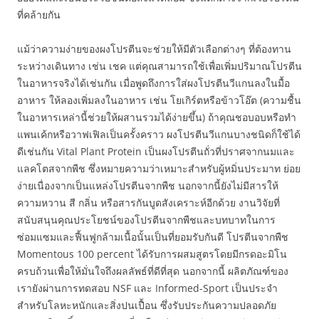
ที่คล้ายกัน
แม้ว่าความง่ายของผงโปรตีนจะช่วยให้มีตัวเลือกต่างๆ ที่ต้องทาน
ระหว่างเดินทาง เช่น เชค แต่คุณสามารถใช้เพื่อเพิ่มปริมาณโปรตีน
ในอาหารจริงได้เช่นกัน เมื่อพูดถึงการใส่ผงโปรตีนวีแกนลงในมื้อ
อาหาร ให้ลองเพิ่มลงในอาหาร เช่น โยเกิร์ตหรือข้าวโอ๊ต (ความชื้น
ในอาหารเหล่านี้ช่วยให้ผสานรวมได้ง่ายขึ้น) ถ้าคุณชอบอบหรือทำ
แพนเค้กหรือวาฟเฟิลเป็นครั้งคราว ผงโปรตีนวีแกนบางชนิดก็ใช้ได้
ดีเช่นกัน Vital Plant Protein เป็นผงโปรตีนถั่วที่ปราศจากนมและ
แลคโตสจากพืช ซึ่งหมายความว่าเหมาะสำหรับผู้หมิ่นประมาท ย่อย
ง่ายเนื่องจากเป็นแหล่งโปรตีนจากพืช นอกจากนี้ยังไม่มีสารให้
ความหวาน สี กลิ่น หรือสารกันบูดสังเคราะห์อีกด้วย งานวิจัยที่
สนับสนุนคุณประโยชน์ของโปรตีนจากพืชและบทบาทในการ
ซ่อมแซมและฟื้นฟูกล้ามเนื้อนั้นเป็นที่ยอมรับกันดี โปรตีนจากพืช
Momentous 100 percent ได้รับการผสมสูตรโดยมีกรดอะมิโน
ครบถ้วนเพื่อให้มั่นใจถึงผลลัพธ์ที่ดีที่สุด นอกจากนี้ ผลิตภัณฑ์ของ
เรายังผ่านการทดสอบ NSF และ Informed-Sport เป็นประจำ
สำหรับโลหะหนักและสิ่งปนเปื้อน ซึ่งรับประกันความปลอดภัย