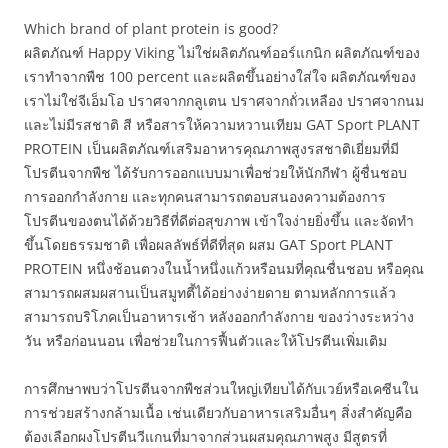
Which brand of plant protein is good?
ผลิตภัณฑ์ Happy Viking ไม่ใช่ผลิตภัณฑ์ออร์แกนิก ผลิตภัณฑ์ของ
เราทำจากพืช 100 percent และผลิตขึ้นอย่างใส่ใจ ผลิตภัณฑ์ของ
เราไม่ใช่จีเอ็มโอ ปราศจากกลูเตน ปราศจากถั่วเหลือง ปราศจากนม
และไม่มีรสชาติ สี หรือสารให้ความหวานเทียม GAT Sport PLANT
PROTEIN เป็นผลิตภัณฑ์เสริมอาหารคุณภาพสูงรสชาติเยี่ยมที่มี
โปรตีนจากพืช ได้รับการออกแบบมาเพื่อช่วยให้นักกีฬา ผู้ชื่นชอบ
การออกกำลังกาย และทุกคนสามารถตอบสนองความต้องการ
โปรตีนของตนได้ด้วยวิธีที่ดีต่อสุขภาพ เข้าใจง่ายยิ่งขึ้น และจัดทำ
ขึ้นโดยธรรมชาติ เพื่อผลลัพธ์ที่ดีที่สุด ผสม GAT Sport PLANT
PROTEIN หนึ่งช้อนตวงในน้ำหนึ่งแก้วหรือนมที่คุณชื่นชอบ หรือคุณ
สามารถผสมผสานเป็นสมูทตี้ได้อย่างง่ายดาย ตามหลักการแล้ว
สามารถบริโภคเป็นอาหารเช้า หลังออกกำลังกาย ของว่างระหว่าง
วัน หรือก่อนนอน เพื่อช่วยในการฟื้นตัวและให้โปรตีนเพิ่มเติม
การศึกษาพบว่าโปรตีนจากพืชส่วนใหญ่เทียบได้กับเวย์หรือเคซีนใน
การช่วยสร้างกล้ามเนื้อ เช่นเดียวกับอาหารเสริมอื่นๆ สิ่งสำคัญคือ
ต้องเลือกผงโปรตีนวีแกนที่มาจากส่วนผสมคุณภาพสูง มีสูตรที่