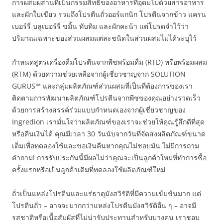
การผสมผสานที่เป็นกรรมสิทธิ์ของอาหารที่อุดมไปด้วยสารอาหาร
และผักใบเขียว รวมถึงโปรตีนถั่วออร์แกนิก โปรตีนจากข้าว แครน
เบอร์รี่ บลูเบอร์รี่ ขมิ้น ทับทิม และผักคะน้า แต่โปรดจำไว้ว่า
ปริมาณเฉพาะของส่วนผสมแต่ละชนิดในส่วนผสมไม่ได้ระบุไว้
กำหนดสูตรเครื่องดื่มโปรตีนจากพืชพร้อมดื่ม (RTD) หรือพร้อมผสม
(RTM) ด้วยความช่วยเหลือจากผู้เชี่ยวชาญจาก SOLUTION
GURUS™ และกลุ่มผลิตภัณฑ์ส่วนผสมที่เป็นที่ต้องการของเรา
ติดตามการพัฒนาผลิตภัณฑ์โปรตีนจากพืชของคุณอย่างรวดเร็ว
ด้วยการสร้างสรรค์ร่วมแบบกำหนดเองจากผู้เชี่ยวชาญของ
Ingredion เรามั่นใจว่าผลิตภัณฑ์ของเราจะช่วยให้คุณรู้สึกดีที่สุด
หรือคืนเงินได้ คุณมีเวลา 30 วันนับจากวันที่จัดส่งผลิตภัณฑ์ขนาด
เต็มเพื่อทดลองใช้และขอเงินคืนหากคุณไม่ชอบมัน ไม่มีการถาม
คำถาม! การรับประกันนี้มีผลไม่ว่าคุณจะเป็นลูกค้าใหม่ที่ทำการซื้อ
ครั้งแรกหรือเป็นลูกค้าเดิมที่ทดลองใช้ผลิตภัณฑ์ใหม่
ถั่วเป็นแหล่งโปรตีนและแร่ธาตุมังสวิรัติที่มีความเข้มข้นมาก แต่
โปรตีนถั่ว – อาจจะมากกว่าแหล่งโปรตีนมังสวิรัติอื่น ๆ – อาจมี
รสชาติหรือเนื้อสัมผัสที่ไม่น่ารับประทานสำหรับบางคน เราชอบ