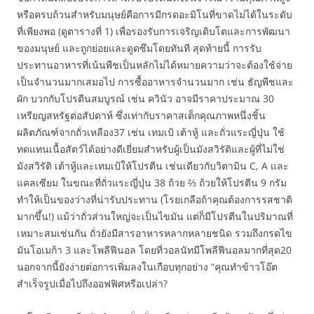
หรือครบถ้วนสำหรับมนุษย์คือการมีกรดอะมิโนที่ขาดไม่ได้ในระดับ
ที่เพียงพอ (ดูตารางที่ 1) เพื่อรองรับการเจริญเติบโตและการพัฒนา
ของมนุษย์ และถูกย่อยและดูดซึมโดยทันที สุดท้ายนี้ การรับ
ประทานอาหารที่เน้นพืชเป็นหลักไม่ได้หมายความว่าจะต้องใช้จ่าย
เป็นจำนวนมากเสมอไป การซื้ออาหารจำนวนมาก เช่น ธัญพืชและ
ผัก บวกกับโปรตีนสมบูรณ์ เช่น ควินัว อาจมีราคาประมาณ 30
เหรียญสหรัฐต่อสัปดาห์ ซึ่งเท่ากับราคาสเต็กคุณภาพหนึ่งชิ้น
ผลิตภัณฑ์จากถั่วเหลือง37 เช่น เทมเป้ เต้าหู้ และถั่วแระญี่ปุ่น ใช้
ทดแทนเนื้อสัตว์ได้อย่างดีเยี่ยมสำหรับผู้เป็นมังสวิรัติและผู้ที่ไม่ใช่
มังสวิรัติ เต้าหู้และเทมเป้ให้โปรตีน เช่นเดียวกับวิตามิน C, A และ
แคลเซียม ในขณะที่ถั่วแระญี่ปุ่น 38 ถ้วย ⅔ ถ้วยให้โปรตีน 9 กรัม
ทำให้เป็นของว่างที่น่ารับประทาน (โรยเกลือถ้าคุณต้องการรสชาติ
มากขึ้น!) แม้ว่าถั่วส่วนใหญ่จะเป็นไขมัน แต่ก็มีโปรตีนในปริมาณที่
เหมาะสมเช่นกัน ถั่วยังมีสารอาหารหลากหลายชนิด รวมถึงกรดไข
มันโอเมก้า 3 และโพลีฟีนอล โดยที่วอลนัทมีโพลีฟีนอลมากที่สุด20
นอกจากนี้ยังง่ายต่อการเพิ่มลงในเกือบทุกอย่าง “คุณทำข้าวโอ๊ต
สำเร็จรูปเมื่อไปถึงออฟฟิศหรือเปล่า?