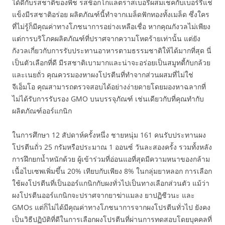
ได้ดีกับรสชาติของพืช รสช็อกโกแลตราสเบอรี่ผสมเชคกับเบอร์รี่แช่
แข็งมีรสชาติอร่อย ผลิตภัณฑ์นี้ทำจากเมล็ดฟักทองทั้งเมล็ด ซึ่งใคร
ที่ไม่รู้ก็มีคุณค่าทางโภชนาการอย่างเหลือเชื่อ หากคุณกังวลไม่เพียง
แต่การบริโภคผลิตภัณฑ์ที่ปราศจากความโหดร้ายเท่านั้น แต่ยัง
กังวลเกี่ยวกับการรับประทานอาหารตามธรรมชาติให้ได้มากที่สุด นี่
เป็นตัวเลือกที่ดี มีรสชาติเบามากและน่าจะอร่อยเป็นสมูทตี้กับกล้วย
และเนยถั่ว คุณควรมองหาผงโปรตีนที่ทำจากส่วนผสมที่ไม่ใช่
จีเอ็มโอ คุณสามารถตรวจสอบได้อย่างง่ายดายโดยมองหาฉลากที่
ไม่ได้รับการรับรอง GMO บนบรรจุภัณฑ์ เช่นเดียวกับที่คุณทำกับ
ผลิตภัณฑ์ออร์แกนิก
ในการศึกษา 12 สัปดาห์ครั้งหนึ่ง ชายหนุ่ม 161 คนรับประทานผง
โปรตีนถั่ว 25 กรัมหรือประมาณ 1 ออนซ์ วันละสองครั้ง รวมทั้งหลัง
การฝึกยกน้ำหนักด้วย ผู้เข้าร่วมที่อ่อนแอที่สุดมีความหนาของกล้าม
เนื้อไบเซพเพิ่มขึ้น 20% เทียบกับเพียง 8% ในกลุ่มยาหลอก การเลือก
ใช้ผงโปรตีนที่เป็นออร์แกนิกกับผงทั่วไปเป็นทางเลือกส่วนตัว แม้ว่า
ผงโปรตีนออร์แกนิกจะปราศจากยาฆ่าแมลง ยาปฏิชีวนะ และ
GMOs แต่ก็ไม่ได้มีคุณค่าทางโภชนาการจากผงโปรตีนทั่วไป ยังคง
เป็นวิธีปฏิบัติที่ดีในการเลือกผงโปรตีนที่ผ่านการทดสอบโดยบุคคลที่