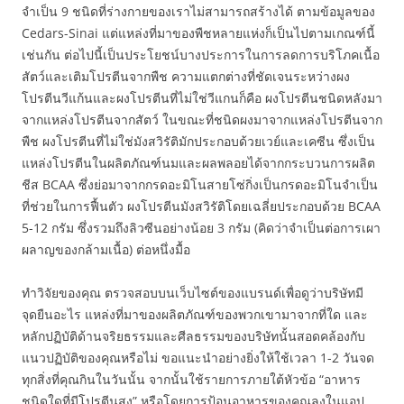
จำเป็น 9 ชนิดที่ร่างกายของเราไม่สามารถสร้างได้ ตามข้อมูลของ
Cedars-Sinai แต่แหล่งที่มาของพืชหลายแห่งก็เป็นไปตามเกณฑ์นี้
เช่นกัน ต่อไปนี้เป็นประโยชน์บางประการในการลดการบริโภคเนื้อ
สัตว์และเติมโปรตีนจากพืช ความแตกต่างที่ชัดเจนระหว่างผง
โปรตีนวีแก้นและผงโปรตีนที่ไม่ใช่วีแกนก็คือ ผงโปรตีนชนิดหลังมา
จากแหล่งโปรตีนจากสัตว์ ในขณะที่ชนิดผงมาจากแหล่งโปรตีนจาก
พืช ผงโปรตีนที่ไม่ใช่มังสวิรัติมักประกอบด้วยเวย์และเคซีน ซึ่งเป็น
แหล่งโปรตีนในผลิตภัณฑ์นมและผลพลอยได้จากกระบวนการผลิต
ชีส BCAA ซึ่งย่อมาจากกรดอะมิโนสายโซ่กิ่งเป็นกรดอะมิโนจำเป็น
ที่ช่วยในการฟื้นตัว ผงโปรตีนมังสวิรัติโดยเฉลี่ยประกอบด้วย BCAA
5-12 กรัม ซึ่งรวมถึงลิวซีนอย่างน้อย 3 กรัม (คิดว่าจำเป็นต่อการเผา
ผลาญของกล้ามเนื้อ) ต่อหนึ่งมื้อ
ทำวิจัยของคุณ ตรวจสอบบนเว็บไซต์ของแบรนด์เพื่อดูว่าบริษัทมี
จุดยืนอะไร แหล่งที่มาของผลิตภัณฑ์ของพวกเขามาจากที่ใด และ
หลักปฏิบัติด้านจริยธรรมและศีลธรรมของบริษัทนั้นสอดคล้องกับ
แนวปฏิบัติของคุณหรือไม่ ขอแนะนำอย่างยิ่งให้ใช้เวลา 1-2 วันจด
ทุกสิ่งที่คุณกินในวันนั้น จากนั้นใช้รายการภายใต้หัวข้อ “อาหาร
ชนิดใดที่มีโปรตีนสูง” หรือโดยการป้อนอาหารของคุณลงในแอป