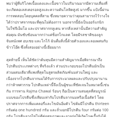
พบว่าผู้ที่บริโภคเนื้อแดงและเนื้อขาวในปริมาณมากมีความเสี่ยงที่
จะเกิดคอเลสเตอรอลสูงและความดันโลหิตสูง6 มากขึ้น แป้งนี้ผ่าน
การทดสอบโดยบุคคลที่สาม ซึ่งหมายความว่าคุณสามารถไว้วางใจ
ได้ว่าปราศจากขยะที่คุณไม่ต้องการ นอกจากนี้ยังเป็นออร์แกนิก
ไม่ใช่จีเอ็มโอ และปราศจากกลูเตน หากสิ่งเหล่านั้นมีความสำคัญ
ต่อคุณ มันซับซ้อนมากกว่าแค่ช็อกโกแลต โดยมีรสชาติของลูก
จันทน์เทศ อบเชย และโกโก้ ฉันดื่มสิ่งนี้ด้วยตัวเองและลองผสมกับ
ข้าวโอ๊ต ซึ่งทั้งสองอย่างนี้เยี่ยมมาก
สุดท้ายนี้ เห็นได้ชัดว่าต้นทุนมีความสำคัญมากเมื่อพิจารณาถึง
โปรตีนประเภทต่างๆ ที่จริงแล้ว ส่วนประกอบของโปรตีนมักเป็น
ส่วนผสมเดียวที่แพงที่สุดในสูตรผลิตภัณฑ์นมส่วนใหญ่ และ
เนื่องจากโปรตีนจากนมได้รับการประมวลผลและปรับปรุงมานาน
กว่าห้าทศวรรษ โปรตีนเหล่านี้จึงเป็นผู้ชนะที่ชัดเจนในหมวดนี้เช่น
กัน การทาน Rajma Chawal ร้อนๆ ถือเป็นความสมดุลที่สมบูรณ์
แบบของโปรตีนซึ่งเทียบเท่ากับโปรตีนจากนมหรือเนื้อสัตว์ โดย
ปราศจากการเพิ่มแคลอรี่และไขมันอิ่มตัว ไข่ต้มมีโปรตีน thirteen
กรัมต่อ one hundred กรัม และถั่วงอกมีโปรตีน four กรัมต่อ 100
กรัม โปรตีนจากไข่ไม่ดีต่อสุขภาพและอาจก่อให้เกิดโรคเรื้อรังได้