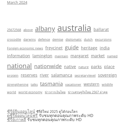
March 2024
australia
albany
ballarat
25672568
above
crocodile
darwins
defence
demise
diplomatic
dutch
excursions
guide
freycinet
heritage
india
Foreign economic news
information
lamington
margaret
market
maintain
named
national
nationwide
native
parks
place
nature
reserves
river
salamanca
sovereign
protein
secretarylevel
tasmania
western
strengthening
talks
vacationer
wildlife
world
world economy
ข่าวการเงินไทย
ข่าวเศรษฐกิจไทย 2567 ล่าสุด
ซีรีย์จีนออนไลน์
ซีรี่ย์ใหม่ 2025 ดูได้ก่อนใคร
ดูซีรี่ย์ออนไลน์ฟรี
รับชมทุกตอนคุณภาพระดับ HD
ซีรี่ย์เกาหลี
รับชมทุกตอนคุณภาพระดับ HD