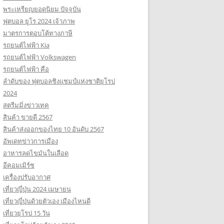
พระเหรียญยอดนิยม ปัจจุบัน
ฟุตบอล ยูโร 2024 เจ้าภาพ
มาตรการตอบโต้ทางภาษี
รถยนต์ไฟฟ้า Kia
รถยนต์ไฟฟ้า Volkswagen
รถยนต์ไฟฟ้า คือ
ลำดับของ ฟุตบอลชิงแชมป์แห่งชาติยุโรป
2024
สตรีมมิ่งข่าวเทค
สินค้า ขายดี 2567
สินค้าส่งออกของไทย 10 อันดับ 2567
อัพเดทข่าวการเมือง
อาหารลดไขมันในเลือด
อีคอมเมิร์ซ
เครื่องปรับอากาศ
เที่ยวญี่ปุ่น 2024 เมษายน
เที่ยวญี่ปุ่นด้วยตัวเอง เมืองไหนดี
เที่ยวยุโรป 15 วัน