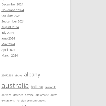
December 2024
November 2024
October 2024
September 2024
August 2024
July 2024
June 2024
May 2024
April 2024
March 2024
albany
25672568
above
australia
ballarat
crocodile
darwins
defence
demise
diplomatic
dutch
excursions
Foreign economic news