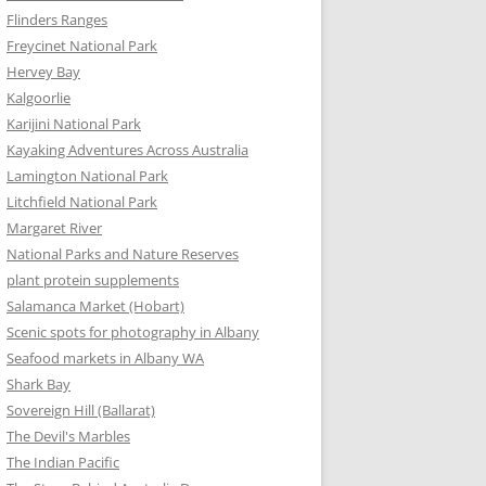
Flinders Ranges
Freycinet National Park
Hervey Bay
Kalgoorlie
Karijini National Park
Kayaking Adventures Across Australia
Lamington National Park
Litchfield National Park
Margaret River
National Parks and Nature Reserves
plant protein supplements
Salamanca Market (Hobart)
Scenic spots for photography in Albany
Seafood markets in Albany WA
Shark Bay
Sovereign Hill (Ballarat)
The Devil's Marbles
The Indian Pacific