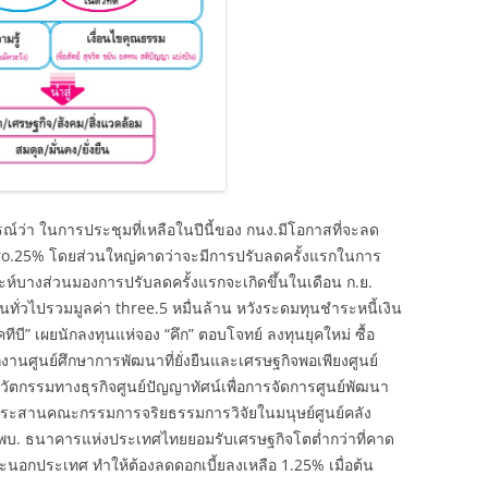
ณ์ว่า ในการประชุมที่เหลือในปีนี้ของ กนง.มีโอกาสที่จะลด
zero.25% โดยส่วนใหญ่คาดว่าจะมีการปรับลดครั้งแรกในการ
เคราะห์บางส่วนมองการปรับลดครั้งแรกจะเกิดขึ้นในเดือน ก.ย.
ชนทั่วไปรวมมูลค่า three.5 หมื่นล้าน หวังระดมทุนชำระหนี้เงิน
ีบี” เผยนักลงทุนแห่จอง “คึก” ตอบโจทย์ ลงทุนยุคใหม่ ซื้อ
นศูนย์ศึกษาการพัฒนาที่ยั่งยืนและเศรษฐกิจพอเพียงศูนย์
กรรมทางธุรกิจศูนย์ปัญญาทัศน์เพื่อการจัดการศูนย์พัฒนา
ระสานคณะกรรมการจริยธรรมการวิจัยในมนุษย์ศูนย์คลัง
. ธนาคารแห่งประเทศไทยยอมรับเศรษฐกิจโตต่ำกว่าที่คาด
นและนอกประเทศ ทำให้ต้องลดดอกเบี้ยลงเหลือ 1.25% เมื่อต้น