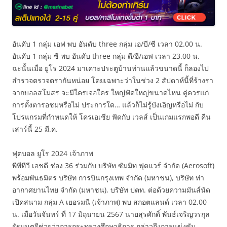
อันดับ 1 กลุ่ม เอฟ พบ อันดับ three กลุ่ม เอ/บี/ซี เวลา 02.00 น.
อันดับ 1 กลุ่ม ซี พบ อันดับ three กลุ่ม ดี/อี/เอฟ เวลา 23.00 น.
ฉะนั้นเมื่อ ยูโร 2024 มาเคาะประตูบ้านท่านแล้วขนาดนี้ ก็ลองไป
สำรวจตรวจตรากันหน่อย โดยเฉพาะว่าในช่วง 2 สัปดาห์นี้ที่ร้างรา
จากบอลสโมสร จะมีใครเจอใคร ใหญ่ฟัดใหญ่ขนาดไหน คู่ควรแก่
การตั้งตารอชมหรือไม่ ประการใด… แล้วก็ไม่รู้บังเอิญหรือไม่ กับ
โปรแกรมที่กำหนดให้ โครเอเชีย ฟัดกับ เวลส์ เป็นเกมแรกพอดี คืน
เสาร์นี้ 25 มี.ค.
ฟุตบอล ยูโร 2024 เจ้าภาพ
พีพีทีวี เอชดี ช่อง 36 ร่วมกับ บริษัท ซัมมิท ฟุตแวร์ จำกัด (Aerosoft)
พร้อมพันธมิตร บริษัท การบินกรุงเทพ จำกัด (มหาชน), บริษัท ท่า
อากาศยานไทย จำกัด (มหาชน), บริษัท ปตท. ต่อด้วยความมันส์นัด
เปิดสนาม กลุ่ม A เยอรมนี (เจ้าภาพ) พบ สกอตแลนด์ เวลา 02.00
น. เมื่อวันจันทร์ ที่ 17 มิถุนายน 2567 นายสุรศักดิ์ พันธ์เจริญวรกุล
รัฐมนตรีช่วยว่าการกระทรวงศึกษาธิการ กล่าวถึงการแข่งขัน