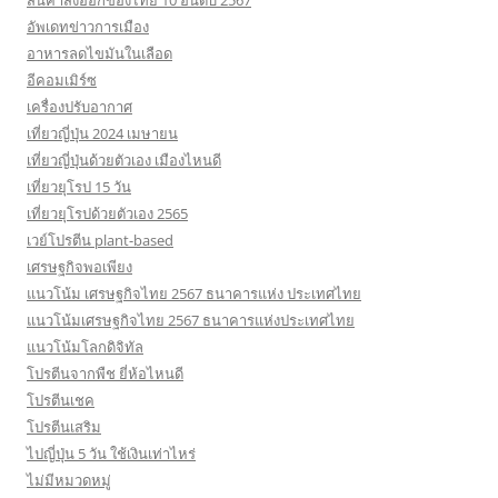
สินค้าส่งออกของไทย 10 อันดับ 2567
อัพเดทข่าวการเมือง
อาหารลดไขมันในเลือด
อีคอมเมิร์ซ
เครื่องปรับอากาศ
เที่ยวญี่ปุ่น 2024 เมษายน
เที่ยวญี่ปุ่นด้วยตัวเอง เมืองไหนดี
เที่ยวยุโรป 15 วัน
เที่ยวยุโรปด้วยตัวเอง 2565
เวย์โปรตีน plant-based
เศรษฐกิจพอเพียง
แนวโน้ม เศรษฐกิจไทย 2567 ธนาคารแห่ง ประเทศไทย
แนวโน้มเศรษฐกิจไทย 2567 ธนาคารแห่งประเทศไทย
แนวโน้มโลกดิจิทัล
โปรตีนจากพืช ยี่ห้อไหนดี
โปรตีนเชค
โปรตีนเสริม
ไปญี่ปุ่น 5 วัน ใช้เงินเท่าไหร่
ไม่มีหมวดหมู่