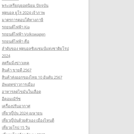
พระเหรียญยอดนิยม ปัจจุบัน
ฟุตบอล ยูโร 2024 เจ้าภาพ
มาตรการตอบโต้ทางภาษี
รถยนต์ไฟฟ้า Kia
รถยนต์ไฟฟ้า Volkswagen
รถยนต์ไฟฟ้า คือ
ลำดับของ ฟุตบอลชิงแชมป์แห่งชาติยุโรป
2024
สตรีมมิ่งข่าวเทค
สินค้า ขายดี 2567
สินค้าส่งออกของไทย 10 อันดับ 2567
อัพเดทข่าวการเมือง
อาหารลดไขมันในเลือด
อีคอมเมิร์ซ
เครื่องปรับอากาศ
เที่ยวญี่ปุ่น 2024 เมษายน
เที่ยวญี่ปุ่นด้วยตัวเอง เมืองไหนดี
เที่ยวยุโรป 15 วัน