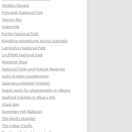
Flinders Ranges
Freycinet National Park
Hervey Bay
Kalgoorlie
Karijini National Park
Kayaking Adventures Across Australia
Lamington National Park
Litchfield National Park
Margaret River
National Parks and Nature Reserves
plant protein supplements
Salamanca Market (Hobart)
Scenic spots for photography in Albany
Seafood markets in Albany WA
Shark Bay
Sovereign Hill (Ballarat)
The Devil's Marbles
The Indian Pacific