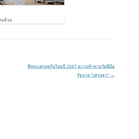
ชีพจรเศรษฐกิจไทยปี 2567 ความท้าทายวัดฝีมือ
รัฐบาล “เศรษฐา”
→