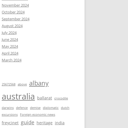
November 2024
October 2024
September 2024
August 2024
July 2024
June 2024
May 2024
April 2024
March 2024
albany
25672568
above
australia
ballarat
crocodile
darwins
defence
demise
diplomatic
dutch
excursions
Foreign economic news
guide
freycinet
heritage
india