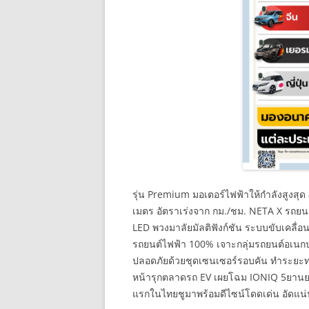
รุ่น Premium มอเตอร์ไฟฟ้าให้กำลังสูงสุ
เมตร อัตราเร่งจาก กม./ชม. NETA X รถยนต
LED พวงมาลัยมัลติฟังก์ชัน ระบบขับเคลื่
รถยนต์ไฟฟ้า 100% เจาะกลุ่มรถยนต์อเนกป
ปลอดภัยด้วยชุดเซนเซอร์รอบคัน ทำระยะทางว
หน้ารุกตลาดรถ EV เผยโฉม IONIQ 5ยานยน
แรกในไทยชูมาพร้อมดีไซน์โดดเด่น อัดแน่น