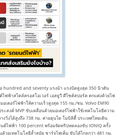
ด a hundred and seventy แรงม้า แรงบิดสูงสุด 350 นิวตัน
์ไฟฟ้าสไตล์ครอสโอเวอร์ เอสยูวี ดีไซต์สปอร์ต ตกแต่งด้วยไฟ
อนมอเตอร์ไฟฟ้าให้ความเร็วสูงสุด 155 กม./ชม. Volvo EM90
ระสงค์ MVP ขับเคลื่อนด้วยมอเตอร์ไฟฟ้าใช้เทคโนโลยีความ
ิ่งได้สูงถึง 738 กม. ค่ายฮุนได โมบิลิตี้ ประเทศไทยเดิน
ต์ไฟฟ้า 100 percent พร้อมจัดทริปทดลองขับ IONIQ ครั้ง
ด้วยเทคโนโลยีล้ำสมัย ชาร์จไฟเต็ม ขับได้ไกลกว่า 481 กม.