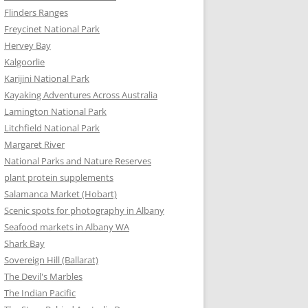
Flinders Ranges
Freycinet National Park
Hervey Bay
Kalgoorlie
Karijini National Park
Kayaking Adventures Across Australia
Lamington National Park
Litchfield National Park
Margaret River
National Parks and Nature Reserves
plant protein supplements
Salamanca Market (Hobart)
Scenic spots for photography in Albany
Seafood markets in Albany WA
Shark Bay
Sovereign Hill (Ballarat)
The Devil's Marbles
The Indian Pacific