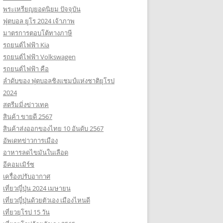
พระเหรียญยอดนิยม ปัจจุบัน
ฟุตบอล ยูโร 2024 เจ้าภาพ
มาตรการตอบโต้ทางภาษี
รถยนต์ไฟฟ้า Kia
รถยนต์ไฟฟ้า Volkswagen
รถยนต์ไฟฟ้า คือ
ลำดับของ ฟุตบอลชิงแชมป์แห่งชาติยุโรป
2024
สตรีมมิ่งข่าวเทค
สินค้า ขายดี 2567
สินค้าส่งออกของไทย 10 อันดับ 2567
อัพเดทข่าวการเมือง
อาหารลดไขมันในเลือด
อีคอมเมิร์ซ
เครื่องปรับอากาศ
เที่ยวญี่ปุ่น 2024 เมษายน
เที่ยวญี่ปุ่นด้วยตัวเอง เมืองไหนดี
เที่ยวยุโรป 15 วัน