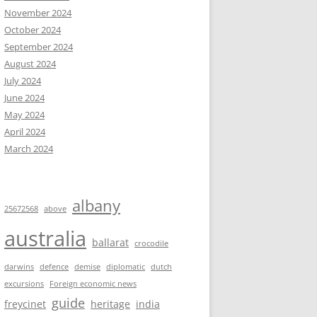
November 2024
October 2024
September 2024
August 2024
July 2024
June 2024
May 2024
April 2024
March 2024
albany
25672568
above
australia
ballarat
crocodile
darwins
defence
demise
diplomatic
dutch
excursions
Foreign economic news
guide
freycinet
heritage
india