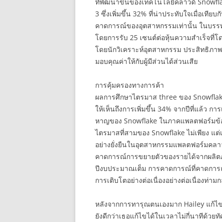
ที่พัฒนาขึ้นของเทคโนโลยีคลาวด์ Snowf
3 ซึ่งเพิ่มขึ้น 32% ที่น่าประทับใจเมื่อเทีย
คาดการณ์ของอุตสาหกรรมเท่านั้น ในบรรท
โดยการรับ 25 เซนต์ต่อหุ้นความสำเร็จที่โดด
โดยนักวิเคราะห์อุตสาหกรรม ประสิทธิภาพ
มอบคุณค่าให้กับผู้มีส่วนได้ส่วนเสีย
การคุ้มครองทางการค้า
ผลการศึกษาไตรมาส three ของ Snowflake 
ให้เห็นถึงการเพิ่มขึ้น 34% จากปีที่แล้ว 
หาญของ Snowflake ในภาคแพลตฟอร์มข้อมู
ไตรมาสที่สามของ Snowflake ไม่เพียง แต่เ
อย่างยั่งยืนในอุตสาหกรรมแพลตฟอร์มคลาวด์
คาดการณ์การขยายตัวของรายได้จากผลิตภัณ
ปีงบประมาณเต็ม การคาดการณ์ที่คาดการณ์
การเติบโตอย่างต่อเนื่องอย่างต่อเนื่องท่าม
หลังจากการทารุณตนเองมาก Hailey แก้ไข U
ยังดีกว่าเธอแก้ไขได้ในเวลาไม่กี่นาทีด้ว