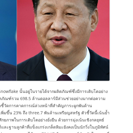
nowflake นั้นอยู่ในรายได้จากผลิตภัณฑ์ซึ่งมีการเติบโตอย่าง
ผลิตภัณฑ์รวม 698.5 ล้านดอลลาร์มีส่วนช่วยอย่างมากต่อความ
ชี้วัดการคาดการณ์ล่วงหน้าที่สำคัญภาระผูกพันด้าน
ิ่มขึ้น 23% ถึง three.7 พันล้านเหรียญสหรัฐ ตัวชี้วัดนี้เน้นย้ำ
ยภาพในการเติบโตอย่างยั่งยืน ด้วยการมุ่งเน้นเชิงกลยุทธ์
ละฐานลูกค้าที่แข็งแกร่งเกล็ดหิมะยังคงเป็นนักวิ่งในภูมิทัศน์