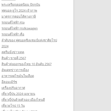
พระเหรียญยอดนิยม ปัจจุบัน
ฟุตบอล ยูโร 2024 เจ้าภาพ
มาตรการตอบโต้ทางภาษี
รถยนต์ไฟฟ้า Kia
รถยนต์ไฟฟ้า Volkswagen
รถยนต์ไฟฟ้า คือ
ลำดับของ ฟุตบอลชิงแชมป์แห่งชาติยุโรป
2024
สตรีมมิ่งข่าวเทค
สินค้า ขายดี 2567
สินค้าส่งออกของไทย 10 อันดับ 2567
อัพเดทข่าวการเมือง
อาหารลดไขมันในเลือด
อีคอมเมิร์ซ
เครื่องปรับอากาศ
เที่ยวญี่ปุ่น 2024 เมษายน
เที่ยวญี่ปุ่นด้วยตัวเอง เมืองไหนดี
เที่ยวยุโรป 15 วัน