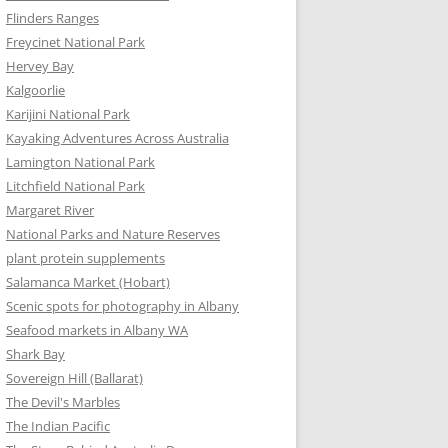
Flinders Ranges
Freycinet National Park
Hervey Bay
Kalgoorlie
Karijini National Park
Kayaking Adventures Across Australia
Lamington National Park
Litchfield National Park
Margaret River
National Parks and Nature Reserves
plant protein supplements
Salamanca Market (Hobart)
Scenic spots for photography in Albany
Seafood markets in Albany WA
Shark Bay
Sovereign Hill (Ballarat)
The Devil's Marbles
The Indian Pacific