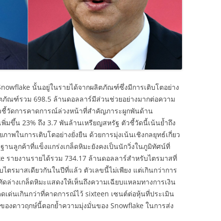
nowflake นั้นอยู่ในรายได้จากผลิตภัณฑ์ซึ่งมีการเติบโตอย่าง
ผลิตภัณฑ์รวม 698.5 ล้านดอลลาร์มีส่วนช่วยอย่างมากต่อความ
ชี้วัดการคาดการณ์ล่วงหน้าที่สำคัญภาระผูกพันด้าน
ิ่มขึ้น 23% ถึง 3.7 พันล้านเหรียญสหรัฐ ตัวชี้วัดนี้เน้นย้ำถึง
ในการเติบโตอย่างยั่งยืน ด้วยการมุ่งเน้นเชิงกลยุทธ์เกี่ยว
ูกค้าที่แข็งแกร่งเกล็ดหิมะยังคงเป็นนักวิ่งในภูมิทัศน์ที่
e รายงานรายได้รวม 734.17 ล้านดอลลาร์สำหรับไตรมาสที่
บกับไตรมาสเดียวกันในปีที่แล้ว ตัวเลขนี้ไม่เพียง แต่เกินกว่าการ
ัดล่างเกล็ดหิมะแสดงให้เห็นถึงความเฉียบแหลมทางการเงิน
เด่นเกินกว่าที่คาดการณ์ไว้ sixteen เซนต์ต่อหุ้นที่ประเมิน
ของดาวฤกษ์นี้ตอกย้ำความมุ่งมั่นของ Snowflake ในการส่ง