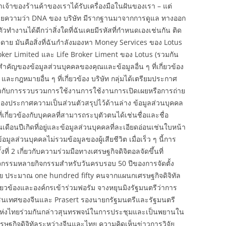
ว่าเจ้าของร้านค้าของเราได้รับเครื่องมือในฝันของเรา – แต่
่งหมายความว่า DNA ของ บริษัท มีรากฐานมาจากการดูแล ทางออก
ตัวทำงานได้ดีกว่าสิ่งใดที่ฉันเคยมีรหัสที่กำหนดเองเช่นกัน ติด
ายดาย มันคือสิ่งที่ฉันกำลังมองหา Money Services ของ Lotus
ker Limited และ Life Broker Liment ของ Lotus (รวมกัน
ามสำคัญของข้อมูลส่วนบุคคลของคุณและข้อมูลอื่น ๆ ที่เกี่ยวข้อง
และกฎหมายอื่น ๆ ที่เกี่ยวข้อง บริษัท กลุ่มได้เตรียมประกาศ
กี่ยวกับการรวบรวมการใช้งานการใช้งานการเปิดเผยหรือการถ่าย
งประกาศความเป็นส่วนตัวสรุปไว้ด้านล่าง ข้อมูลส่วนบุคคล
่เกี่ยวข้องกับบุคคลที่สามารถระบุตัวตนได้เช่นชื่อและชื่อ
อนปีเกิดที่อยู่และข้อมูลส่วนบุคคลที่ละเอียดอ่อนเช่นใบหน้า
ูลส่วนบุคคลไม่รวมข้อมูลของผู้เสียชีวิต เมื่อเร็ว ๆ นี้การ
่ 2 เกี่ยวกับความร่วมมือทางเศรษฐกิจดิจิตอลจัดขึ้นที่
กิจกรรมหลายกิจกรรมสำหรับวันครบรอบ 50 ปีของการจัดตั้ง
ย ประมาณ one hundred fifty คนจากแผนกเศรษฐกิจดิจิทัล
ยวข้องและองค์กรเข้าร่วมฟอรัม จางหยุนมิงรัฐมนตรีว่าการ
เทศของจีนและ Prasert รองนายกรัฐมนตรีและรัฐมนตรี
แห่งไทยร่วมกันกล่าวสุนทรพจน์ในการประชุมและเป็นพยานใน
ฐกิจดิจิทัลระหว่างจีนและไทย ความคิดเห็นข่าวการวิจัย