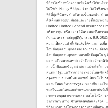
ที่ก้าวไปข้างหน้าอย่างแท้จริงเพื่อให้แน่ใจ
ไม่ใช่กับ Hailey ที่ Upcart เธอใส่ใจซึ
ที่ดีที่สุดที่ฉันพบสำหรับรถเข็นของฉัน ส่วน
ตั้งเต็มหน้าจอบนมือถือและง่ายขึ้นอย่างง่
Limited Limited General Insurance Bro
‘บริษัท กลุ่ม’ หรือ ‘เรา’) ได้ตระหนักถึงคว
กับคุณ พระราชบัญญัติคุ้มครอง, B.E. 2562 
ความเป็นส่วนตัวนี้เพื่อแจ้งให้คุณทราบเ
โอนข้อมูลส่วนบุคคลของคุณ รายละเอียดขอ
คือ“ ข้อมูลส่วนบุคคล” หมายถึงข้อมูลใด ๆ ที
ครอบครัวหมายเลขประจำตัวประจำชาติวันเดื
ลายนิ้วมือและข้อมูลศาสนา อย่างไรก็ตามข้อม
สนทนารัฐมนตรีว่าการกระทรวงไทย-จีนครั้งที
กรุงเทพฯประเทศไทย ฟอรัมนี้เป็นหนึ่งใน
ความสัมพันธ์ทางการทูตระหว่างจีนและไท
ของจีนและไทยและตัวแทนของสถาบันที่เกี่
กระทรวงอุตสาหกรรมและเทคโนโลยีสารสน
ว่าการกระทรวงเศรษฐกิจดิจิทัลและสังคม
พิธีลงนามของโครงการความร่วมมือทางเศรษ