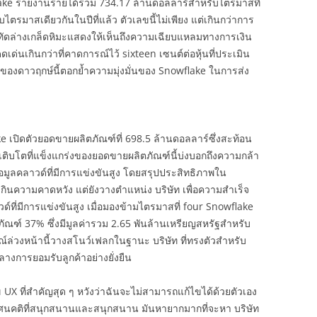
lake รายงานรายได้รวม 734.17 ล้านดอลลาร์สำหรับไตรมาสที่
บกับไตรมาสเดียวกันในปีที่แล้ว ตัวเลขนี้ไม่เพียง แต่เกินกว่าการ
ัดล่างเกล็ดหิมะแสดงให้เห็นถึงความเฉียบแหลมทางการเงิน
เด่นเกินกว่าที่คาดการณ์ไว้ sixteen เซนต์ต่อหุ้นที่ประเมิน
ของดาวฤกษ์นี้ตอกย้ำความมุ่งมั่นของ Snowflake ในการส่ง
เปิดตัวยอดขายผลิตภัณฑ์ที่ 698.5 ล้านดอลลาร์ซึ่งสะท้อน
การเติบโตที่แข็งแกร่งของยอดขายผลิตภัณฑ์นี้บ่งบอกถึงความกล้า
ลคลาวด์ที่มีการแข่งขันสูง โดยสรุปประสิทธิภาพใน
กินความคาดหวัง แต่ยังวางตำแหน่ง บริษัท เพื่อความสำเร็จ
ที่มีการแข่งขันสูง เมื่อมองข้ามไตรมาสที่ four Snowflake
ฑ์ 37% ซึ่งมีมูลค่ารวม 2.65 พันล้านเหรียญสหรัฐสำหรับ
ล่วงหน้านี้วางสโนว์เฟลกในฐานะ บริษัท ที่ทรงตัวสำหรับ
กลางการยอมรับลูกค้าอย่างยั่งยืน
X ที่สำคัญสุด ๆ หวังว่าฉันจะไม่สามารถแก้ไขได้ด้วยตัวเอง
ยทัศนคติที่สนุกสนานและสนุกสนาน มันหายากมากที่จะหา บริษัท