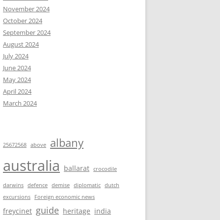
November 2024
October 2024
September 2024
August 2024
July 2024
June 2024
May 2024
April 2024
March 2024
albany
25672568
above
australia
ballarat
crocodile
darwins
defence
demise
diplomatic
dutch
excursions
Foreign economic news
guide
freycinet
heritage
india