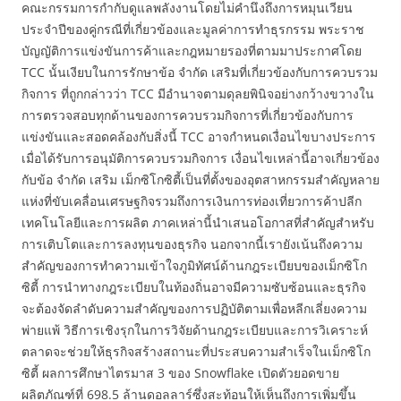
คณะกรรมการกำกับดูแลพลังงานโดยไม่คำนึงถึงการหมุนเวียน
ประจำปีของคู่กรณีที่เกี่ยวข้องและมูลค่าการทำธุรกรรม พระราช
บัญญัติการแข่งขันการค้าและกฎหมายรองที่ตามมาประกาศโดย
TCC นั้นเงียบในการรักษาข้อ จำกัด เสริมที่เกี่ยวข้องกับการควบรวม
กิจการ ที่ถูกกล่าวว่า TCC มีอำนาจตามดุลยพินิจอย่างกว้างขวางใน
การตรวจสอบทุกด้านของการควบรวมกิจการที่เกี่ยวข้องกับการ
แข่งขันและสอดคล้องกับสิ่งนี้ TCC อาจกำหนดเงื่อนไขบางประการ
เมื่อได้รับการอนุมัติการควบรวมกิจการ เงื่อนไขเหล่านี้อาจเกี่ยวข้อง
กับข้อ จำกัด เสริม เม็กซิโกซิตี้เป็นที่ตั้งของอุตสาหกรรมสำคัญหลาย
แห่งที่ขับเคลื่อนเศรษฐกิจรวมถึงการเงินการท่องเที่ยวการค้าปลีก
เทคโนโลยีและการผลิต ภาคเหล่านี้นำเสนอโอกาสที่สำคัญสำหรับ
การเติบโตและการลงทุนของธุรกิจ นอกจากนี้เรายังเน้นถึงความ
สำคัญของการทำความเข้าใจภูมิทัศน์ด้านกฎระเบียบของเม็กซิโก
ซิตี้ การนำทางกฎระเบียบในท้องถิ่นอาจมีความซับซ้อนและธุรกิจ
จะต้องจัดลำดับความสำคัญของการปฏิบัติตามเพื่อหลีกเลี่ยงความ
พ่ายแพ้ วิธีการเชิงรุกในการวิจัยด้านกฎระเบียบและการวิเคราะห์
ตลาดจะช่วยให้ธุรกิจสร้างสถานะที่ประสบความสำเร็จในเม็กซิโก
ซิตี้ ผลการศึกษาไตรมาส 3 ของ Snowflake เปิดตัวยอดขาย
ผลิตภัณฑ์ที่ 698.5 ล้านดอลลาร์ซึ่งสะท้อนให้เห็นถึงการเพิ่มขึ้น