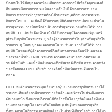
ป้องกันไม่ให้ข้อมูลตลาดที่ละเอียดอ่อนจากการใช้เพื่อวัตถุประสงค์
อื่นนอกเหนือจากการประเมินความเป็นไปได้ของการควบรวม
กิจการ หากการทำธุรกรรมต้องได้รับการอนุมัติก่อนการควบรวม
กิจการโดย TCC จะต้องได้รับการอนุมัติดังกล่าวก่อนปิดและดำเนิน
การธุรกรรม การปิดหรือดำเนินการทำธุรกรรมก่อนที่จะได้รับการ
อนุมัติ TCC เป็นสิ่งต้องห้าม เมื่อได้รับการอนุมัติจากคณะรัฐมนตรี
(สำหรับธุรกิจในรายการ 2) หรือผู้อำนวยการทั่วไป (สำหรับธุรกิจใน
รายการ 3) ใบอนุญาตจะออกภายใน 15 วันนับจากวันที่ได้รับการ
อนุมัติ ในขณะที่ผู้ค้าคาดการณ์ถึงเส้นทางการเคลื่อนที่ในอนาคต
ของราคาน้ำมัน CNBC รายงานความผันผวนของอนาคตของเบ
รนต์น้ำมันดิบและน้ำมันดิบกลางเท็กซัสเวสต์เท็กซัส ความคาดหวัง
ของข้อตกลง OPEC เกี่ยวกับการผลิตน้ำมันเพิ่มความผันผวนใน
ตลาด
OTCC จะคำนวณการหมุนเวียนของผู้ประกอบการธุรกิจตามรายได้
รวมก่อนที่จะเสียภาษีจากการขายสินค้าและบริการในช่วงปีงบการ
เงินก่อนหน้า ซึ่งจะรวมถึงรายได้ที่สร้างขึ้นโดยธุรกิจในเครือที่แบ่ง
ปันแหล่งควบคุมโดยตรงหรือโดยอ้อม (เช่นผู้ประกอบการธุรกิจ
ทั้งหมดภายในกิจการเศรษฐกิจเดียว) ในส่วนที่เกี่ยวข้องกับการได้มา