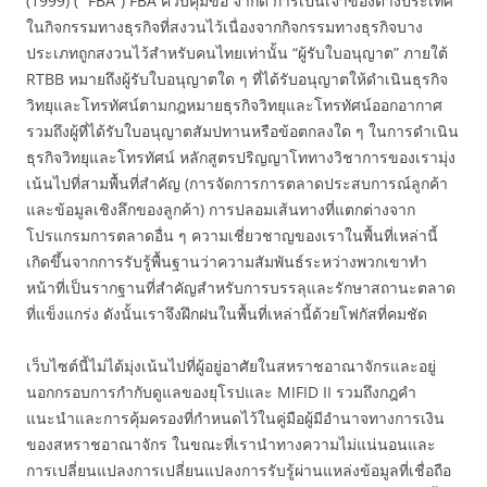
(1999) (“ FBA”) FBA ควบคุมข้อ จำกัด การเป็นเจ้าของต่างประเทศ
ในกิจกรรมทางธุรกิจที่สงวนไว้เนื่องจากกิจกรรมทางธุรกิจบาง
ประเภทถูกสงวนไว้สำหรับคนไทยเท่านั้น “ผู้รับใบอนุญาต” ภายใต้
RTBB หมายถึงผู้รับใบอนุญาตใด ๆ ที่ได้รับอนุญาตให้ดำเนินธุรกิจ
วิทยุและโทรทัศน์ตามกฎหมายธุรกิจวิทยุและโทรทัศน์ออกอากาศ
รวมถึงผู้ที่ได้รับใบอนุญาตสัมปทานหรือข้อตกลงใด ๆ ในการดำเนิน
ธุรกิจวิทยุและโทรทัศน์ หลักสูตรปริญญาโททางวิชาการของเรามุ่ง
เน้นไปที่สามพื้นที่สำคัญ (การจัดการการตลาดประสบการณ์ลูกค้า
และข้อมูลเชิงลึกของลูกค้า) การปลอมเส้นทางที่แตกต่างจาก
โปรแกรมการตลาดอื่น ๆ ความเชี่ยวชาญของเราในพื้นที่เหล่านี้
เกิดขึ้นจากการรับรู้พื้นฐานว่าความสัมพันธ์ระหว่างพวกเขาทำ
หน้าที่เป็นรากฐานที่สำคัญสำหรับการบรรลุและรักษาสถานะตลาด
ที่แข็งแกร่ง ดังนั้นเราจึงฝึกฝนในพื้นที่เหล่านี้ด้วยโฟกัสที่คมชัด
เว็บไซต์นี้ไม่ได้มุ่งเน้นไปที่ผู้อยู่อาศัยในสหราชอาณาจักรและอยู่
นอกกรอบการกำกับดูแลของยุโรปและ MIFID II รวมถึงกฎคำ
แนะนำและการคุ้มครองที่กำหนดไว้ในคู่มือผู้มีอำนาจทางการเงิน
ของสหราชอาณาจักร ในขณะที่เรานำทางความไม่แน่นอนและ
การเปลี่ยนแปลงการเปลี่ยนแปลงการรับรู้ผ่านแหล่งข้อมูลที่เชื่อถือ