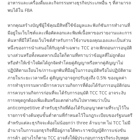
อาหารและเครื่องดื่มและกิจกรรมทางธุรกิจประเภทอื่น ๆ ที่สามารถ
พบได้ใน FBA
หากคุณสร้างบัญชีผู้ใช้คุณมีสิทธิ์ใช้ข้อมูลและฟังก์ชันการทำงานที่
มีอยู่ในเว็บไซต์และเพื่อคัดลอกและพิมพ์เนื้อหาของรายงานและการ
ค้นหาที่มีให้โดยเว็บไซต์สำหรับการใช้งานของคุณเองและเป็นส่วน
หนึ่งของการนำเสนอให้กับลูกค้าเฉพาะ TCC อาจเพิกถอนการอนุมัติ
บางส่วนหรือทั้งหมดหากเมื่อใดก็ตามที่ทราบว่าข้อมูลที่ไม่ถูกต้อง
หรือทำให้เข้าใจผิดได้ถูกจัดทำโดยคู่สัญญาหรือหากคู่สัญญาไม่
ปฏิบัติตามเงื่อนไข/ภาระผูกพันที่มีอยู่ในการอนุมัติหรือไม่ปฏิบัติตาม
ภายในระยะเวลาหนึ่ง คู่สัญญาอาจถูกปรับสูงถึง 0.5% ของมูลค่า
การทำธุรกรรมหากมีการควบรวมกิจการที่ต้องได้รับการอนุมัติก่อน
การควบรวมกิจการก่อนที่จะได้รับการอนุมัติ TCC TCC อาจระงับ
การหยุดถูกต้องเพิ่มเติมหรือแตกต่างกันไปหากพบว่าเป็น
anticompetitive สำหรับธุรกิจที่ต้องได้รับอนุญาตตามที่ระบุไว้ใน
รายการข้างต้นทุนขั้นต่ำตามที่กำหนดไว้ในกฎระเบียบของรัฐมนตรี
สำหรับแต่ละธุรกิจจะต้องไม่น้อยกว่า three ล้านบาท ไม่ TCC ไม่มี
อำนาจในการแยกธุรกิจที่มีอยู่ภายใต้พระราชบัญญัติการแข่งขัน
การค้า อย่างไรก็ตาม TCC อาจสั่งให้ผู้ประกอบการธุรกิจระงับหยุด