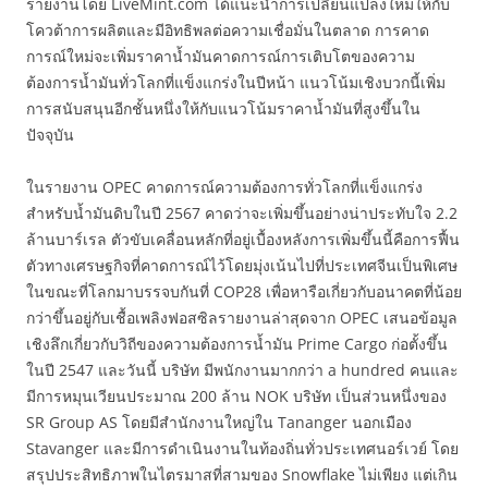
รายงานโดย LiveMint.com ได้แนะนำการเปลี่ยนแปลงใหม่ให้กับ
โควต้าการผลิตและมีอิทธิพลต่อความเชื่อมั่นในตลาด การคาด
การณ์ใหม่จะเพิ่มราคาน้ำมันคาดการณ์การเติบโตของความ
ต้องการน้ำมันทั่วโลกที่แข็งแกร่งในปีหน้า แนวโน้มเชิงบวกนี้เพิ่ม
การสนับสนุนอีกชั้นหนึ่งให้กับแนวโน้มราคาน้ำมันที่สูงขึ้นใน
ปัจจุบัน
ในรายงาน OPEC คาดการณ์ความต้องการทั่วโลกที่แข็งแกร่ง
สำหรับน้ำมันดิบในปี 2567 คาดว่าจะเพิ่มขึ้นอย่างน่าประทับใจ 2.2
ล้านบาร์เรล ตัวขับเคลื่อนหลักที่อยู่เบื้องหลังการเพิ่มขึ้นนี้คือการฟื้น
ตัวทางเศรษฐกิจที่คาดการณ์ไว้โดยมุ่งเน้นไปที่ประเทศจีนเป็นพิเศษ
ในขณะที่โลกมาบรรจบกันที่ COP28 เพื่อหารือเกี่ยวกับอนาคตที่น้อย
กว่าขึ้นอยู่กับเชื้อเพลิงฟอสซิลรายงานล่าสุดจาก OPEC เสนอข้อมูล
เชิงลึกเกี่ยวกับวิถีของความต้องการน้ำมัน Prime Cargo ก่อตั้งขึ้น
ในปี 2547 และวันนี้ บริษัท มีพนักงานมากกว่า a hundred คนและ
มีการหมุนเวียนประมาณ 200 ล้าน NOK บริษัท เป็นส่วนหนึ่งของ
SR Group AS โดยมีสำนักงานใหญ่ใน Tananger นอกเมือง
Stavanger และมีการดำเนินงานในท้องถิ่นทั่วประเทศนอร์เวย์ โดย
สรุปประสิทธิภาพในไตรมาสที่สามของ Snowflake ไม่เพียง แต่เกิน