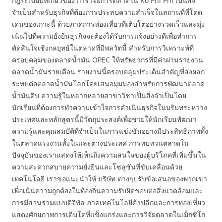
กฎระเบียบที่เกี่ยวข้อง การวิจัยการตลาดใน Ko Phi Phi เป็นสิ่ง
จำเป็นสำหรับธุรกิจที่ต้องการประสบความสำเร็จในสถานที่ที่โดด
เด่นของเกาะนี้ ด้วยภาคการท่องเที่ยวที่เติบโตอย่างรวดเร็วและมุ่ง
เน้นไปที่ความยั่งยืนธุรกิจจะต้องได้รับการแจ้งอย่างดีเพื่อทำการ
ตัดสินใจเชิงกลยุทธ์ในตลาดที่มีพลวัตนี้ สำหรับการวิเคราะห์ที่
ครอบคลุมของตลาดน้ำมัน OPEC ให้ทรัพยากรที่มีค่าผ่านรายงาน
ตลาดน้ำมันรายเดือน รายงานนี้ครอบคลุมประเด็นสำคัญที่ส่งผลก
ระทบต่อตลาดน้ำมันโลกโดยเสนอมุมมองสำหรับการพัฒนาตลาด
น้ำมันดิบ ความรู้ในหลากหลายสาขาวิชาเป็นสิ่งจำเป็นโดย
นักเรียนที่ต้องการทำความเข้าใจการดำเนินธุรกิจในบริบทระหว่าง
ประเทศและหลักสูตรนี้มีวัตถุประสงค์เพื่อช่วยให้นักเรียนพัฒนา
ความรู้และคุณสมบัติที่จำเป็นในการแข่งขันอย่างมีประสิทธิภาพทั้ง
ในตลาดแรงงานทั้งในและต่างประเทศ การทบทวนตลาดใน
ปัจจุบันของเราแสดงให้เห็นถึงความสนใจของผู้บริโภคที่เพิ่มขึ้นใน
ความสะดวกสบายความยั่งยืนและโซลูชั่นที่ขับเคลื่อนด้วย
เทคโนโลยี เราขอแนะนำให้ บริษัท ต่างๆปรับข้อเสนอของพวกเขา
เพื่อเน้นความถูกต้องในท้องถิ่นความรับผิดชอบต่อสิ่งแวดล้อมและ
การมีส่วนร่วมแบบดิจิทัล ภาคเทคโนโลยีค้าปลีกและการท่องเที่ยว
แสดงศักยภาพการเติบโตที่แข็งแกร่งและการวิจัยตลาดในเม็กซิโก