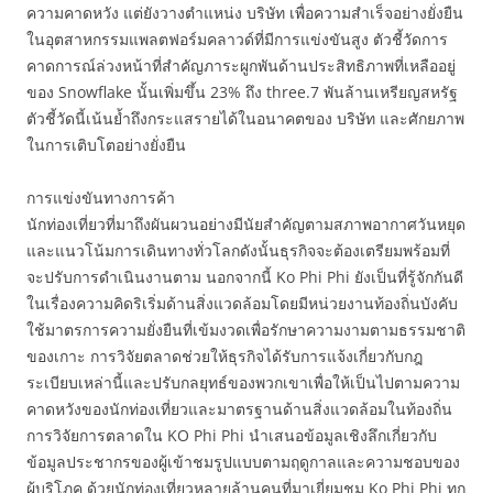
ความคาดหวัง แต่ยังวางตำแหน่ง บริษัท เพื่อความสำเร็จอย่างยั่งยืน
ในอุตสาหกรรมแพลตฟอร์มคลาวด์ที่มีการแข่งขันสูง ตัวชี้วัดการ
คาดการณ์ล่วงหน้าที่สำคัญภาระผูกพันด้านประสิทธิภาพที่เหลืออยู่
ของ Snowflake นั้นเพิ่มขึ้น 23% ถึง three.7 พันล้านเหรียญสหรัฐ
ตัวชี้วัดนี้เน้นย้ำถึงกระแสรายได้ในอนาคตของ บริษัท และศักยภาพ
ในการเติบโตอย่างยั่งยืน
การแข่งขันทางการค้า
นักท่องเที่ยวที่มาถึงผันผวนอย่างมีนัยสำคัญตามสภาพอากาศวันหยุด
และแนวโน้มการเดินทางทั่วโลกดังนั้นธุรกิจจะต้องเตรียมพร้อมที่
จะปรับการดำเนินงานตาม นอกจากนี้ Ko Phi Phi ยังเป็นที่รู้จักกันดี
ในเรื่องความคิดริเริ่มด้านสิ่งแวดล้อมโดยมีหน่วยงานท้องถิ่นบังคับ
ใช้มาตรการความยั่งยืนที่เข้มงวดเพื่อรักษาความงามตามธรรมชาติ
ของเกาะ การวิจัยตลาดช่วยให้ธุรกิจได้รับการแจ้งเกี่ยวกับกฎ
ระเบียบเหล่านี้และปรับกลยุทธ์ของพวกเขาเพื่อให้เป็นไปตามความ
คาดหวังของนักท่องเที่ยวและมาตรฐานด้านสิ่งแวดล้อมในท้องถิ่น
การวิจัยการตลาดใน KO Phi Phi นำเสนอข้อมูลเชิงลึกเกี่ยวกับ
ข้อมูลประชากรของผู้เข้าชมรูปแบบตามฤดูกาลและความชอบของ
ผู้บริโภค ด้วยนักท่องเที่ยวหลายล้านคนที่มาเยี่ยมชม Ko Phi Phi ทุก