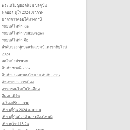
พระเหรียญยอดนิยม ปัจจุบัน
ฟุตบอล ยูโร 2024 เจ้าภาพ
มาตรการตอบโต้ทางภาษี
รถยนต์ไฟฟ้า Kia
รถยนต์ไฟฟ้า Volkswagen
รถยนต์ไฟฟ้า คือ
ลำดับของ ฟุตบอลชิงแชมป์แห่งชาติยุโรป
2024
สตรีมมิ่งข่าวเทค
สินค้า ขายดี 2567
สินค้าส่งออกของไทย 10 อันดับ 2567
อัพเดทข่าวการเมือง
อาหารลดไขมันในเลือด
อีคอมเมิร์ซ
เครื่องปรับอากาศ
เที่ยวญี่ปุ่น 2024 เมษายน
เที่ยวญี่ปุ่นด้วยตัวเอง เมืองไหนดี
เที่ยวยุโรป 15 วัน