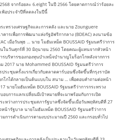
ปี 2568 จากร้อยละ 6.eight ในปี 2566 โดยคาดการณ์ว่าร้อยละ
้อประจำปีที่ลดลงในปีนี้
ระทรวงเศรษฐกิจและการคลัง และนาย Zounguere
เพื่อการพัฒนาแห่งรัฐอัฟริกากลาง (BDEAC) ลงนามข้อ
C เมื่อวันพุธ … นาย โมฮัมเหม็ด BOUSSAID รัฐมนตรีว่าการ
นวันศุกร์ที่ 30 มิถุนายน 2560 โดยคณะผู้แทนจากหัวหน้า
ารบริหารของกองทุนบำเหน็จบำนาญโมร็อกโกหลังจากการ
 กรกฎาคม 2017 นาย Mohammed BOUSSAID รัฐมนตรีว่าการ
ะชุมครั้งแรกเกี่ยวกับตลาดคาร์บอนซึ่งจัดขึ้นที่กรุงราบัต
็อกโกได้กลายเป็นต้นแบบใน สนาม … เพื่อตอบคำถามต่อหน้า
ม 2017 นายโมฮัมเหม็ด BOUSSAID รัฐมนตรีว่าการกระทรวง
บอบการแลกเปลี่ยนมีเป้าหมายที่จะมาพร้อมกับการเปิด
ว่างการประชุมสภารัฐบาลซึ่งจัดขึ้นเมื่อวันพฤหัสบดีที่ 27
หน้ารัฐบาล นายโมฮัมเหม็ด BOUSSAID รัฐมนตรีว่าการ
พรวมการดำเนินการตามงบประมาณปี 2560 และกรอบทั่วไป
วงเศรษฐกิจและการคลังเป็นประธานในวันพฤหัสบดีที่ 23