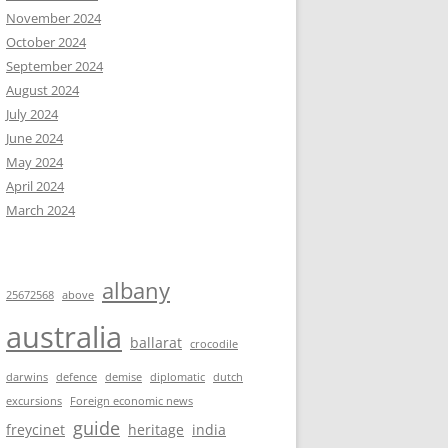
November 2024
October 2024
September 2024
August 2024
July 2024
June 2024
May 2024
April 2024
March 2024
albany
25672568
above
australia
ballarat
crocodile
darwins
defence
demise
diplomatic
dutch
excursions
Foreign economic news
guide
freycinet
heritage
india