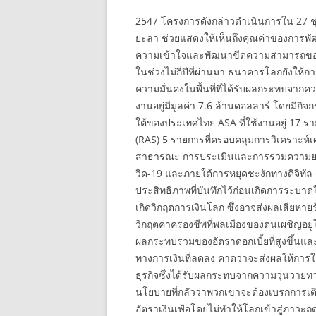
2547 โครงการดังกล่าวดำเนินการใน 27 ชุ
ยะลา ช่วยแสดงให้เห็นถึงคุณค่าของการพ
ความเข้าใจและพัฒนาขีดความสามารถของภ
ในช่วงไม่กี่ปีที่ผ่านมา ธนาคารโลกยังให้
ความมั่นคงในพื้นที่ที่ได้รับผลกระทบจาก
งานอยู่มีมูลค่า 7.6 ล้านดอลลาร์ โดยมีก
ใต้ของประเทศไทย ASA ที่ใช้งานอยู่ 17 ร
(RAS) 5 รายการที่ครอบคลุมการวิเคราะ
สาธารณะ การประเมินและการรวมความยา
วิด-19 และภายใต้การหยุดชะงักทางดิจิทั
ประสิทธิภาพที่บันทึกไว้ก่อนเกิดการระบา
เกิดวิกฤตการเงินโลก ซึ่งอาจส่งผลเสียหาย
วิกฤตค่าครองชีพที่พลเมืองของตนเผชิญอยู่ใน
ผลกระทบรวมของอัตราดอกเบี้ยที่สูงขึ้นแ
ทางการเงินที่ลดลง คาดว่าจะส่งผลให้การใช
ธุรกิจซึ่งได้รับผลกระทบจากความวุ่นวายท
นโยบายที่กลัวว่าพวกเขาจะต้องเบรกการเติ
อัตราเงินเฟ้อโดยไม่ทำให้โลกเข้าสู่ภาวะถ