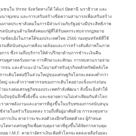
มชนใน three จังหวัดทางใต้ ได้แก่ ปัตตานี นราธิวาส และ
ัฒนาชุมชน และการเสริมสร้างขีดความสามารถเพื่อเสริมสร้าง
าคประชาสังคมในการมีส่วนร่วมกับรัฐอย่างมีประสิทธิภาพ
การสนับสนุนด้านจิตสังคมแก่ผู้ที่ได้รับผลกระทบจากกฎหมาย
ความขัดแย้งในภาคใต้ของประเทศไทย 2566 กองทุนทรัสต์ที่ใช้
ิจกรรมที่สนับสนุนภาคสิ่งแวดล้อมและการสร้างสันติภาพในภาค
ายการ ซึ่งรวมถึงบริการให้คำปรึกษาด้านการชำระเงินคืน
ห์เศรษฐศาสตร์มหภาค การศึกษาและทักษะ การทบทวนรายจ่าย
กจน และคำแนะนำนโยบายสำหรับธุรกิจหลักทรัพย์หลังโค
ล การเติบโตต่อปีในส่วนใหญ่ของเศรษฐกิจโลกจะลดลงต่ำกว่า
ดใหญ่ และต่ำกว่าทศวรรษของการเติบโตอย่างแข็งแกร่งก่อน
ร้ายแรงต่อเศรษฐกิจของประเทศกำลังพัฒนา สิ่งนี้จะยิ่งทำให้
ปัจจุบันลึกซึ้งยิ่งขึ้น และขยายความไม่เท่าเทียมกันทั่วโลก
ละราคาพลังงานและอาหารที่สูงขึ้นในบริบทของการสนับสนุน
้จ่ายในครัวเรือนลดลง รวมถึงที่อยู่อาศัยด้วย การลงทุนทาง
างการเงิน คาดว่าจะชะลอตัวลงอีกหรือหดตัวลง ผู้กำหนด
บโตทางเศรษฐกิจเพื่อควบคุมราคาที่สูงขึ้นได้จัดการควบคุม
ดถอย I.M.F. คาดว่าอัตราเงินเฟ้อทั่วโลกจะลดลงเหลือร้อยละ