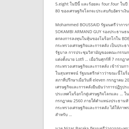
5.eight ในปีนี้ และร้อยละ four.four ใน
80 ของเศรษฐกิจโลกจะประสบกับอัตราเงินเฟ
Mohammed BOUSSAID รัฐมนตรีว่าการก
SOKAMBI ARMAND GUY รองประธานธนาคาร
ตกลงการลงทุนในหุ้นของโมร็อกโกใน BDEA
กระทรวงเศรษฐกิจและการคลัง เป็นประธานใ
รัฐบาล การประชุมวิสามัญของคณะกรรมก
แต่งตั้งนาย Lotfi … เมื่อวันศุกร์ที่ 7
กระทรวงเศรษฐกิจและการคลัง เข้าร่วมการปร
ในสุนทรพจน์ รัฐมนตรีกล่าวว่าขณะนี้โมร
สภาที่ปรึกษาเมื่อวันที่ eleven กรกฎาค
เศรษฐกิจและการคลังยืนยันว่าการปฏิรูประ
ประเทศโมร็อกโกสู่เศรษฐกิจโลกและ … ในระห
กรกฎาคม 2560 ภายใต้ตำแหน่งประธานหัว
กระทรวงเศรษฐกิจและการคลัง ได้ให้ภา
สำหรับ …
นาย Nizar Baraka รัฐมนตรีว่าการกระทร