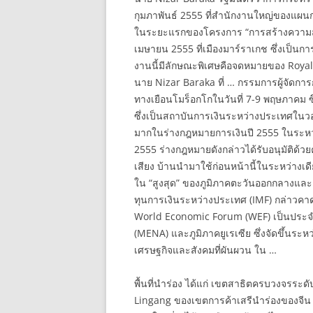
กุมภาพันธ์ 2555 ที่สำนักงานใหญ่ของแ
ในระยะแรกของโครงการ “การสร้างความสำเร
เมษายน 2555 ที่เมืองมาร์ราเกช ซึ่งเป็
งานนี้มีลักษณะพิเศษคือจดหมายของ Royal
นาย Nizar Baraka ที่ … กรรมการผู้จัดกา
ทางเยือนโมร็อกโกในวันที่ 7-9 พฤษภาคม ซึ
ซึ่งเป็นสถาบันการเงินระหว่างประเทศในว
มากในร่างกฎหมายการเงินปี 2555 ในระหว่า
2555 ร่างกฎหมายดังกล่าวได้รับอนุมัติด้ว
เสียง บ้านนำมาใช้ก่อนหน้านี้ในระหว่างเ
ใน “สูงสุด” ของภูมิภาคตะวันออกกลางแล
ทุนการเงินระหว่างประเทศ (IMF) กล่าวคาดการ
World Economic Forum (WEF) เป็นประจำ
(MENA) และภูมิภาคยูเรเซีย ซึ่งจัดขึ้นระหว
เศรษฐกิจและสังคมที่ผันผวน ใน …
พื้นที่นำร่อง ได้แก่ เขตสาธิตครบวงจรระดับ
Lingang ของเขตการค้าเสรีนำร่องของจีน (เซ