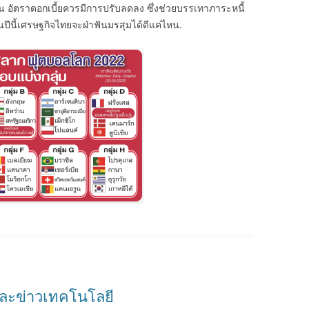
ั้น อัตราดอกเบี้ยควรมีการปรับลดลง ซึ่งช่วยบรรเทาภาระหนี้
นปีนี้เศรษฐกิจไทยจะฝ่าฟันมรสุมได้ดีแค่ไหน.
 และข่าวเทคโนโลยี