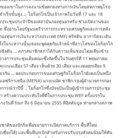
ผนกของเขาในการลงนามข้อตกลงทางการเงินโดยสหภาพยุโรป
็จขั้นสูง … โมร็อกโกเป็นเจ้าภาพในวันที่ 17 และ 18
นการประชุมประจำปีของสถาบันกองทุนอาหรับ ช่วงเปิดงานของ
e ซึ่งอ่านโดยรัฐมนตรีว่าการกระทรวงเศรษฐกิจและการคลัง
รกองทุนการเงินระหว่างประเทศ (IMF) คริสติน ลาการ์ดจะเดิน
่งในระหว่างนั้นเธอจะพูดคุยกับเจ้าหน้าที่อาวุโสของโมร็อกโก
อชิงตัน … สภาสมาชิกสภาได้รับความเห็นชอบโดยเสียงข้าง
งการประชุมเต็มคณะซึ่งจัดขึ้นในวันศุกร์ที่ 11 พฤษภาคม
ยคะแนนเสียง 57 เสียง เห็นด้วย 30 เสียง และงดออกเสียง 9
ดียวกัน … ผลประกอบการของเศรษฐกิจโมร็อกโกยังคงเป็นหนึ่ง
ะแอฟริกาเหนือ (MENA) นางเนมัต ชาฟิก รองผู้อำนวยการกอง
ณ์ว่าปีนี้ .. โมร็อกโกซึ่งปัจจุบันเป็นผู้เข้าร่วมการประชุม
 สร้างความประทับใจที่ดีในการประชุม WEF ครั้งแรกใน
่างวันที่ four ถึง 6 มิถุนายน 2555 ที่อิสตันบูล ท่ามกลางสภาพ
ชาติของปักกิ่งเพื่อขยายการเปิดภาคบริการ พื้นที่ใหม่
ี่ยงไฮ้) และพื้นที่บุกเบิกสำหรับการปรับปรุงสังคมนิยมให้ทัน