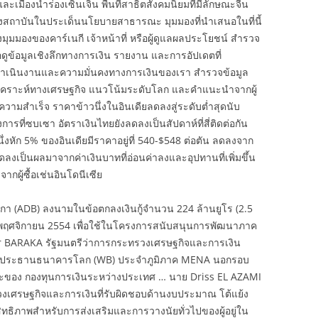
ละเมืองนำร่องเซินเจิ้น พื้นที่สาธิตสังคมนิยมที่มีลักษณะจีน
งสถาบันในประเด็นนโยบายสาธารณะ มุมมองที่นำเสนอในที่นี้
งมุมมองของคาร์เนกี เจ้าหน้าที่ หรือผู้ดูแลผลประโยชน์ สำรวจ
อดูข้อมูลเชิงลึกทางการเงิน รายงาน และการอัปเดตที่
ดำเนินงานและความมั่นคงทางการเงินของเรา สำรวจข้อมูล
คราะห์ทางเศรษฐกิจ แนวโน้มระดับโลก และคำแนะนำจากผู้
ความสำเร็จ ราคาข้าวนึ่งในอินเดียลดลงสู่ระดับต่ำสุดนับ
งการที่ซบเซา อัตราเงินไทยยังลดลงเป็นสัปดาห์ที่สี่ติดต่อกัน
์นึ่งหัก 5% ของอินเดียมีราคาอยู่ที่ 540-$548 ต่อตัน ลดลงจาก
ดลงเป็นผลมาจากค่าเงินบาทที่อ่อนค่าลงและอุปทานที่เพิ่มขึ้น
กผู้ซื้อเช่นอินโดนีเซีย
า (ADB) ลงนามในข้อตกลงเงินกู้จำนวน 224 ล้านยูโร (2.5
่ 23 พฤศจิกายน 2554 เพื่อใช้ในโครงการสนับสนุนการพัฒนาภาค
izar BARAKA รัฐมนตรีว่าการกระทรวงเศรษฐกิจและการเงิน
องประธานธนาคารโลก (WB) ประจำภูมิภาค MENA นอกรอบ
ของ กองทุนการเงินระหว่างประเทศ … นาย Driss EL AZAMI
วงเศรษฐกิจและการเงินที่รับผิดชอบด้านงบประมาณ โต้แย้ง
สิทธิภาพสำหรับการส่งเสริมและการวางนัยทั่วไปของผู้อยู่ใน