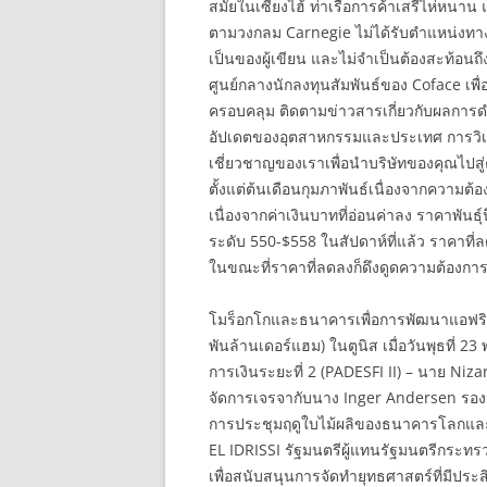
สมัยในเซี่ยงไฮ้ ท่าเรือการค้าเสรีไห่หนาน แ
ตามวงกลม Carnegie ไม่ได้รับตำแหน่งทา
เป็นของผู้เขียน และไม่จำเป็นต้องสะท้อนถึ
ศูนย์กลางนักลงทุนสัมพันธ์ของ Coface เพื่
ครอบคลุม ติดตามข่าวสารเกี่ยวกับผลการ
อัปเดตของอุตสาหกรรมและประเทศ การวิเ
เชี่ยวชาญของเราเพื่อนำบริษัทของคุณไปสู่
ตั้งแต่ต้นเดือนกุมภาพันธ์เนื่องจากความต้อ
เนื่องจากค่าเงินบาทที่อ่อนค่าลง ราคาพันธุ
ระดับ 550-$558 ในสัปดาห์ที่แล้ว ราคาที่ล
ในขณะที่ราคาที่ลดลงก็ดึงดูดความต้องการจา
โมร็อกโกและธนาคารเพื่อการพัฒนาแอฟริก
พันล้านเดอร์แฮม) ในตูนิส เมื่อวันพุธที
การเงินระยะที่ 2 (PADESFI II) – นาย N
จัดการเจรจากับนาง Inger Andersen ร
การประชุมฤดูใบไม้ผลิของธนาคารโลกและ
EL IDRISSI รัฐมนตรีผู้แทนรัฐมนตรีกระทร
เพื่อสนับสนุนการจัดทำยุทธศาสตร์ที่มีประ