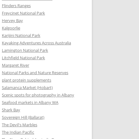
Flinders Ranges
Freycinet National Park
Hervey Bay
Kalgoorlie
Karijini National Park
Kayaking Adventures Across Australia
Lamington National Park
Litchfield National Park
Margaret River
National Parks and Nature Reserves
plant protein supplements
Salamanca Market (Hobart)
Scenic spots for photography in Albany
Seafood markets in Albany WA
Shark Bay
Sovereign Hill (Ballarat)
The Devil's Marbles
The Indian Pacific