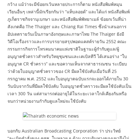
กว้าง แม้ว่าจะมีข้อยกเว้นหลายประการก็ตาม หนังสือพิมพ์หมุน
เวียนอื่นๆ เหล่านี้มักเรียกกันว่า “แท็บลอยด์” และได้แก่ หนังสือพิมพ์
ภูเก็ตราชกิจจานุเบกษา และหนังสือพิมพ์พัทยาเมล์ ข้อยกเว้นที่น่า
สังเกตคือ The Thaiger และ Chiang Rai Times ซึ่งนำเสนอการ
อัปเดตรายวันเป็นภาษาอังกฤษและภาษาไทย The Thaiger ยังมี
วิดีโอเรื่องราวและการบรรยายสรุปพอดแคสต์รายวัน 2552 คณะ
กรรมการกิจการโทรคมนาคมแห่งชาติในฐานะผู้กำกับดูแล/ผู้
อนุญาตชั่วคราวสำหรับวิทยุชุมชนและเคเบิลทีวี ได้เสนอร่าง “ใบ
อนุญาต CR ชั่วคราว” และขอความเห็นจากสาธารณชน ระเบียบ
ว่าด้วยใบอนุญาตชั่วคราวของ CR มีผลใช้บังคับเมื่อวันที่ 25
กรกฎาคม พ.ศ. 2552 และใบอนุญาตฉบับแรกจะออกได้ภายใน 30
วันนับจากวันที่มีผลใช้บังคับ ใบอนุญาตชั่วคราวจะมีผลใช้บังคับเป็น
เวลา 300 วัน แต่สามารถต่ออายุได้ในระยะเวลาใกล้เคียงกันหรือ
จนกว่าหน่วยงานกำกับดูแลใหม่จะใช้บังคับ
บอกกับ Australian Broadcasting Corporation ว่า ประวิทย์
“ละเมิดคำสั่งของ คสช. ในหลาย ๆ ด้าน การเดินทางของเขาจึงไม่