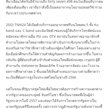
ที่มาเยือนไต้หวันมีจำนวนถึง forty seven,498 คนในเดือนธันวาคม
เพียงเดือนเดียว เขาถือว่าสิ่งนี้เป็นผลมาจากนโยบายปลอดวีซ่าร่วม
กันระหว่างประเทศต่างๆ
2553 TNN24 ได้เปิดตัวบริการออกอากาศฟรีบนไทยคม 5 ทั้ง Ku
band และ C band และยังเปิดตัวช่องบนผู้ให้บริการโทรทัศน์แบบ
สมัครสมาชิกรายอื่น PSI และ DTV สถาบันในสหราชอาณาจักรที่
ทำงานในตลาดไทยอาจพิจารณาดำเนินการเชิงรุกมากขึ้นในการ
ส่งเสริมสาขาวิชาที่กล่าวข้างต้นแก่ผู้สนใจศึกษา โดยเฉพาะอย่าง
ยิ่งเมื่อนักศึกษาเริ่มให้ความสำคัญกับผลการจ้างงานมากขึ้น ในทาง
กลับกัน ผู้ที่ต้องปรับตัวเข้ากับตำแหน่งใหม่คือนักลงทุน crypto ผู้ที่
ทำงานกับ metaverse อีคอมเมิร์ซ ร้านอาหารจัดส่ง และโรงงาน
ผลการศึกษาล่าสุด 2 ชิ้นเผยให้เห็นตำแหน่งงานบางส่วนที่คาดว่า
จะเป็นที่ต้องการสูงในประเทศไทยในช่วงปี 2566
แต่ในขณะที่รัฐบาลชุดใหม่เพื่อไทยอาจต้องการสร้างความแตกต่าง
จากรัฐบาลของประยุทธ์ จันทร์โอชา ซึ่งเป็นนายพลที่เป็นผู้นำ
รัฐประหารในปี 2557 และต่อมาได้รับการโหวตจากรัฐสภาเป็น
นายกรัฐมนตรีถึงสองครั้ง แต่การปรากฏตัวของรัฐบาลดังกล่าวบ่งชี้