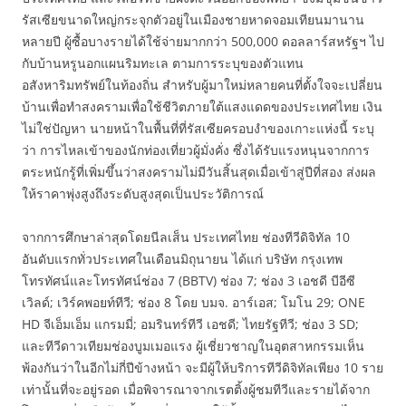
รัสเซียขนาดใหญ่กระจุกตัวอยู่ในเมืองชายหาดจอมเทียนมานาน
หลายปี ผู้ซื้อบางรายได้ใช้จ่ายมากกว่า 500,000 ดอลลาร์สหรัฐฯ ไป
กับบ้านหรูนอกแผนริมทะเล ตามการระบุของตัวแทน
อสังหาริมทรัพย์ในท้องถิ่น สำหรับผู้มาใหม่หลายคนที่ตั้งใจจะเปลี่ยน
บ้านเพื่อทำสงครามเพื่อใช้ชีวิตภายใต้แสงแดดของประเทศไทย เงิน
ไม่ใช่ปัญหา นายหน้าในพื้นที่ที่รัสเซียครอบงำของเกาะแห่งนี้ ระบุ
ว่า การไหลเข้าของนักท่องเที่ยวผู้มั่งคั่ง ซึ่งได้รับแรงหนุนจากการ
ตระหนักรู้ที่เพิ่มขึ้นว่าสงครามไม่มีวันสิ้นสุดเมื่อเข้าสู่ปีที่สอง ส่งผล
ให้ราคาพุ่งสูงถึงระดับสูงสุดเป็นประวัติการณ์
จากการศึกษาล่าสุดโดยนีลเส็น ประเทศไทย ช่องทีวีดิจิทัล 10
อันดับแรกทั่วประเทศในเดือนมิถุนายน ได้แก่ บริษัท กรุงเทพ
โทรทัศน์และโทรทัศน์ช่อง 7 (BBTV) ช่อง 7; ช่อง 3 เอชดี บีอีซี
เวิลด์; เวิร์คพอยท์ทีวี; ช่อง 8 โดย บมจ. อาร์เอส; โมโน 29; ONE
HD จีเอ็มเอ็ม แกรมมี่; อมรินทร์ทีวี เอชดี; ไทยรัฐทีวี; ช่อง 3 SD;
และทีวีดาวเทียมช่องบูมเมอแรง ผู้เชี่ยวชาญในอุตสาหกรรมเห็น
พ้องกันว่าในอีกไม่กี่ปีข้างหน้า จะมีผู้ให้บริการทีวีดิจิทัลเพียง 10 ราย
เท่านั้นที่จะอยู่รอด เมื่อพิจารณาจากเรตติ้งผู้ชมทีวีและรายได้จาก