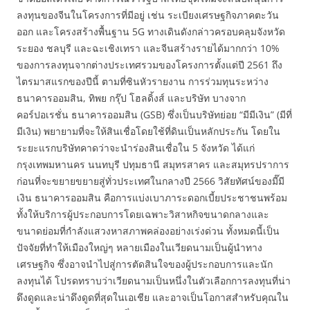
ลงทุนของจีนในโครงการที่มีอยู่ เช่น ระเบียงเศรษฐกิจภาคตะวัน
ออก และโครงสร้างพื้นฐาน 5G ทางเดินดังกล่าวครอบคลุมจังหวัด
ระยอง ชลบุรี และฉะเชิงเทรา และจีนสร้างรายได้มากกว่า 10%
ของการลงทุนจากต่างประเทศรวมของโครงการตั้งแต่ปี 2561 ถึง
ไตรมาสแรกของปีนี้ ตามที่ซินหัวรายงาน การร่วมทุนระหว่าง
ธนาคารออมสิน, ทิพย กรุ๊ป โฮลดิ้งส์ และบริษัท บางจาก
คอร์ปอเรชั่น ธนาคารออมสิน (GSB) ซึ่งเป็นบริษัทย่อย “มีมีเงิน” (มีที่
มีเงิน) พยายามที่จะให้สินเชื่อโดยใช้ที่ดินเป็นหลักประกัน โดยใน
ระยะแรกบริษัทคาดว่าจะนำร่องสินเชื่อใน 5 จังหวัด ได้แก่
กรุงเทพมหานคร นนทบุรี ปทุมธานี สมุทรสาคร และสมุทรปราการ
ก่อนที่จะขยายขยายสู่ทั่วประเทศในกลางปี ​​2566 วิสัยทัศน์ของมี๊มี
เงิน ธนาคารออมสิน คือการแบ่งเบาภาระดอกเบี้ยประชาชนพร้อม
ทั้งให้บริการผู้ประกอบการโดยเฉพาะวิสาหกิจขนาดกลางและ
ขนาดย่อมที่กำลังแสวงหาสภาพคล่องอย่างเร่งด่วน ทั้งหมดนี้เป็น
ปัจจัยที่ทำให้เมืองใหญ่ๆ หลายเมืองในเวียดนามเป็นผู้นำทาง
เศรษฐกิจ ซึ่งอาจนำไปสู่การตัดสินใจของผู้ประกอบการและนัก
ลงทุนได้ โปรดทราบว่าเวียดนามเป็นหนึ่งในตัวเลือกการลงทุนที่น่า
ดึงดูดและน่าดึงดูดที่สุดในเอเชีย และอาจเป็นโอกาสสำหรับคุณใน