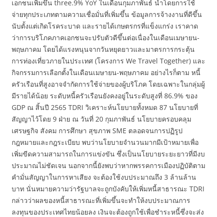
เอกชนเพิ่มขึ้น three.9% YoY ในเดือนกุมภาพันธ์ นำโดยการใช้
จ่ายทุกประเภทตามความเชื่อมั่นที่เพิ่มขึ้น ข้อมูลการจ้างงานที่ดีขึ้น
นับตั้งแต่เกิดโรคระบาด และรายได้เกษตรกรที่แข็งแกร่ง เราคาด
ว่าการบริโภคภาคเอกชนจะปรับตัวดีขึ้นต่อเนื่องในเดือนเมษายน-
พฤษภาคม โดยได้แรงหนุนจากวันหยุดยาวและมาตรการกระตุ้น
การท่องเที่ยวภายในประเทศ (โครงการ We Travel Together) และ
กิจกรรมการเลือกตั้งในเดือนเมษายน-พฤษภาคม อย่างไรก็ตาม หนี้
ครัวเรือนที่สูงอาจจำกัดการใช้จ่ายของผู้บริโภค โดยเฉพาะในกลุ่มผู้
มีรายได้น้อย ระดับหนี้ครัวเรือนยังคงอยู่ในระดับสูงที่ 86.9% ของ
GDP ณ สิ้นปี 2565 TDRI วิเคราะห์นโยบายทั้งหมด 87 นโยบายที่
สัญญาไว้โดย 9 ฝ่าย ณ วันที่ 20 กุมภาพันธ์ นโยบายครอบคลุม
เศรษฐกิจ สังคม การศึกษา สุขภาพ SME ตลอดจนการปฏิรูป
กฎหมายและกฎระเบียบ พบว่านโยบายจำนวนมากมีเป้าหมายเพื่อ
เพิ่มขีดความสามารถในการแข่งขัน ซึ่งเป็นนโยบายระยะยาวที่มีงบ
ประมาณไม่ชัดเจน นอกจากนี้ยังพบว่าหากพรรคการเมืองปฏิบัติตาม
คำมั่นสัญญาในการหาเสียง จะต้องใช้งบประมาณถึง 3 ล้านล้าน
บาท นั่นหมายความว่ารัฐบาลจะถูกบังคับให้เพิ่มหนี้สาธารณะ TDRI
กล่าวว่าผลของหนี้สาธารณะที่เพิ่มขึ้นจะทำให้งบประมาณการ
ลงทุนของประเทศไทยน้อยลง เงินจะต้องถูกใช้เพื่อชำระหนี้ซึ่งจะส่ง