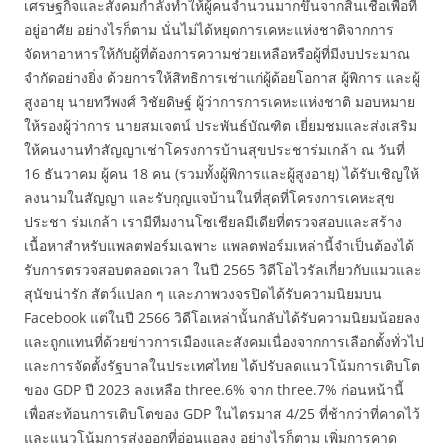
เศรษฐกิจและสังคมกำลังทำให้ผู้คนจำนวนมากขึ้นจากสินเชื่อเพื่อที่
อยู่อาศัย อย่างไรก็ตาม นั่นไม่ได้หยุดการเคหะแห่งชาติจากการ
จัดหาอาหารให้กับผู้ที่ต้องการความช่วยเหลือหรือผู้ที่มีงบประมาณ
จำกัดอย่างยิ่ง ด้วยการให้สิทธิการเช่าแก่ผู้ด้อยโอกาส ผู้พิการ และผู้
สูงอายุ นายทวีพงศ์ วิชัยดิษฐ์ ผู้ว่าการการเคหะแห่งชาติ มอบหมาย
ให้รองผู้ว่าการ นายสมเจตน์ ประพันธ์บัณฑิต เยี่ยมชมและส่งเสริม
ให้คนงานทำสัญญาเช่าโครงการบ้านสุขประชาร่มเกล้า ณ วันที่
16 ธันวาคม ผู้คน 18 คน (รวมทั้งผู้พิการและผู้สูงอายุ) ได้รับเชิญให้
ลงนามในสัญญา และรับกุญแจบ้านในที่สุดที่โครงการเคหะสุข
ประชา ร่มเกล้า เรามีทีมงานโซเชียลมีเดียที่ตรวจสอบและสร้าง
เนื้อหาสำหรับแพลตฟอร์มเฉพาะ แพลตฟอร์มเหล่านี้จำเป็นต้องได้
รับการตรวจสอบตลอดเวลา ในปี 2565 วิดีโอไวรัลเกี่ยวกับแมวและ
สุนัขน่ารัก สัตว์แปลก ๆ และภาพวงจรปิดได้รับความนิยมบน
Facebook แต่ในปี 2566 วิดีโอเหล่านั้นกลับได้รับความนิยมน้อยลง
และถูกแทนที่ด้วยข่าวการเมืองและสังคมเนื่องจากการเลือกตั้งทั่วไป
และการจัดตั้งรัฐบาลในประเทศไทย ได้ปรับลดแนวโน้มการเติบโต
ของ GDP ปี 2023 ลงเหลือ three.6% จาก three.7% ก่อนหน้านี้
เพื่อสะท้อนการเติบโตของ GDP ในไตรมาส 4/25 ที่ช้ากว่าที่คาดไว้
และแนวโน้มการส่งออกที่อ่อนแอลง อย่างไรก็ตาม เพิ่มการคาด