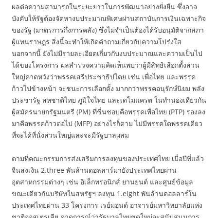
ผลต่อความสามารถในระยะยาวในการพัฒนาอย่างยั่งยืน ซึ่งอาจ
บังคับให้รัฐต้องจัดหางบประมาณพิเศษผ่านสถาบันการเงินเฉพาะกิจ
ของรัฐ (มาตรการกึ่งการคลัง) ซึ่งไม่จำเป็นต้องได้รับอนุมัติจากสภา
ผู้แทนราษฎร สิ่งนี้จะทำให้เกิดคำถามเกี่ยวกับความโปร่งใส
นอกจากนี้ ยังไม่มีรายละเอียดเกี่ยวกับงบประมาณและความเป็นไป
ได้ของโครงการ ผลสำรวจความคิดเห็นพบว่าผู้มีสิทธิเลือกตั้งส่วน
ใหญ่คาดหวังว่าพรรคเสรีประชาธิปไตย เช่น เพื่อไทย และพรรค
ก้าวไปข้างหน้า จะชนะการเลือกตั้ง มากกว่าพรรคอนุรักษ์นิยม พลัง
ประชารัฐ สหชาติไทย ภูมิใจไทย และเดโมแครต ในทำนองเดียวกัน
ผู้สมัครนายกรัฐมนตรี (PM) ที่ชื่นชอบคือพรรคเพื่อไทย (PTP) รองลง
มาคือพรรคก้าวต่อไป (MFP) อย่างไรก็ตาม ไม่มีพรรคใดพรรคเดียว
ที่จะได้ที่นั่งส่วนใหญ่และจะมีรัฐบาลผสม
ตามที่คณะกรรมการส่งเสริมการลงทุนของประเทศไทย เมื่อปีที่แล้ว
จีนส่งเงิน 2.three พันล้านดอลลาร์มายังประเทศไทยผ่าน
อุตสาหกรรมต่างๆ เช่น อิเล็กทรอนิกส์ ยานยนต์ และศูนย์ข้อมูล
ขณะเดียวกันบริษัทในสหรัฐฯ ลงทุน 1.eight พันล้านดอลลาร์ใน
ประเทศไทยผ่าน 33 โครงการ เรย์มอนด์ อาจารย์มหาวิทยาลัยแห่ง
ชาติออสเตรเลีย คาดการณ์ว่ารัฐบาลไทยชุดใหม่จะสนับสนุนการ