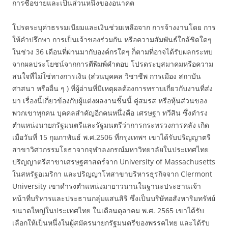
การซื้อขายและเป็นส่วนหนึ่งของอนาคต
โปรดระบุค่าธรรมเนียมและเงินช่วยเหลือจาก การจ้างงานโดย การ
ให้คำปรึกษา การเป็นเจ้าของร่วมกัน หรือความสัมพันธ์ใกล้ชิดใดๆ
ในช่วง 36 เดือนที่ผ่านมากับองค์กรใดๆ ก็ตามที่อาจได้รับผลกระทบ
จากผลประโยชน์จากการตีพิมพ์คำตอบ โปรดระบุสมาคมหรือความ
สนใจที่ไม่ใช่ทางการเงิน (ส่วนบุคคล วิชาชีพ การเมือง สถาบัน
ศาสนา หรืออื่น ๆ ) ที่ผู้อ่านที่มีเหตุผลต้องการทราบเกี่ยวกับงานที่ส่ง
มา เรื่องนี้เกี่ยวข้องกับผู้แต่งผลงานชิ้นนี้ คู่สมรส หรือหุ้นส่วนของ
พวกเขาทุกคน บุคคลสำคัญอีกคนหนึ่งคือ เศรษฐา ทวีสิน ซึ่งดำรง
ตำแหน่งนายกรัฐมนตรีและรัฐมนตรีว่าการกระทรวงการคลัง เกิด
เมื่อวันที่ 15 กุมภาพันธ์ พ.ศ.2506 ที่กรุงเทพฯ เขาได้รับปริญญาตรี
สาขาวิศวกรรมโยธาจากจุฬาลงกรณ์มหาวิทยาลัยในประเทศไทย
ปริญญาตรีสาขาเศรษฐศาสตร์จาก University of Massachusetts
ในสหรัฐอเมริกา และปริญญาโทสาขาบริหารธุรกิจจาก Clermont
University เขาดำรงตำแหน่งมายาวนานในฐานะประธานเจ้า
หน้าที่บริหารและประธานกลุ่มแสนสิริ ซึ่งเป็นบริษัทอสังหาริมทรัพย์
ขนาดใหญ่ในประเทศไทย ในเดือนตุลาคม พ.ศ. 2565 เขาได้รับ
เลือกให้เป็นหนึ่งในผู้สมัครนายกรัฐมนตรีของพรรคไทย และได้รับ