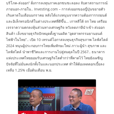
บริโภค-ส่งออก” ฝั่งการลงทุนภาคเอกชนชะลอลง จับตาสถานการณ์
ภายนอก-ภายใน.. Investing.com – การส่งออกของญี่ปุ่นขยายตัว
เกินคาดในเดือนมกราคม หลังได้แรงหนุนจากความต้องการรถยนต์
และอิเล็กทรอนิกส์ในต่างประเทศที่ดีขึ้น… เกาหลีใต้ ถก ไทย เตรียม
เจรจาความตกลงหุ้นส่วนทางเศรษฐกิจ หวังลดภาษีนำเข้า-ส่งออก
สินค้า เล็งขยายธุรกิจปักหมุดตั้งฐานผลิต “อุตสาหกรรมยานยนต์
ไฟฟ้าในไทย”.. เปิด 10 เทรนด์โอกาสลงทุนธุรกิจสุขภาพ-ไลฟ์สไตล์
2024 หนุนผู้ประกอบการไทยเพิ่มทักษะใหม่ ภาวะผู้นำ สุขภาพ และ
ไลฟ์สไตล์ นำพาชีวิตและการงานไปสู่สมดุลในปี 2567.. ธนาคาร
แห่งประเทศไทยยอมรับเศรษฐกิจโตต่ำกว่าที่คาดไว้ ไทยยังเผชิญ
ปัจจัยที่ไม่มั่นคงนักทั้งในและนอกประเทศ ทำให้ต้องลดดอกเบี้ยลง
เหลือ 1.25% เมื่อต้นเดือน พ.ย.