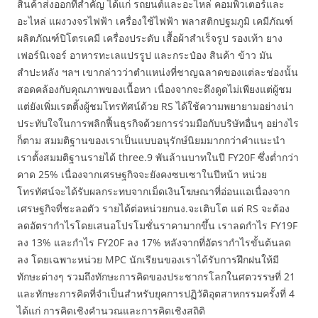
สินค้าส่งออกที่สำคัญ ได้แก่ รถยนต์และอะไหล่ คอมพิวเตอร์และ
อะไหล่ แผงวงจรไฟฟ้า เครื่องใช้ไฟฟ้า พลาสติกปฐมภูมิ เคมีภัณฑ์
ผลิตภัณฑ์ปิโตรเคมี เครื่องประดับ เสื้อผ้าสำเร็จรูป รองเท้า ยาง
เฟอร์นิเจอร์ อาหารทะเลแปรรูป และกระป๋อง สินค้า ข้าว มัน
สำปะหลัง ฯลฯ เขากล่าวว่าตำแหน่งที่ชาญฉลาดของแต่ละช่องนั้น
สอดคล้องกับคุณภาพของเนื้อหา เนื่องจากจะดึงดูดไม่เพียงแต่ผู้ชม
แต่ยังเพิ่มเรตติ้งผู้ชมโทรทัศน์ด้วย RS ได้ใช้ความพยายามอย่างน่า
ประทับใจในการพลิกฟื้นธุรกิจด้วยการร่วมมือกับบริษัทอื่นๆ อย่างไร
ก็ตาม สมมติฐานของเราเป็นแบบอนุรักษ์นิยมมากกว่าคำแนะนำ
เราตั้งสมมติฐานรายได้ three.9 พันล้านบาทในปี FY20F ซึ่งต่ำกว่า
คาด 25% เนื่องจากเศรษฐกิจจะยังคงซบเซาในปีหน้า หน่วย
โทรทัศน์จะได้รับผลกระทบจากเม็ดเงินโฆษณาที่อ่อนแอเนื่องจาก
เศรษฐกิจที่ชะลอตัว รายได้ต่อหน่วยกนง.จะเติบโต แต่ RS จะต้อง
ลดอัตรากำไรโดยเสนอโปรโมชั่นราคามากขึ้น เราลดกำไร FY19F
ลง 13% และกำไร FY20F ลง 17% หลังจากที่อัตรากำไรขั้นต้นลด
ลง โดยเฉพาะหน่วย MPC นักเรียนของเราได้รับการฝึกฝนให้มี
ทักษะต่างๆ รวมถึงทักษะการคิดของประชากรโลกในศตวรรษที่ 21
และทักษะการคิดที่จำเป็นสำหรับยุคการปฏิวัติอุตสาหกรรมครั้งที่ 4
ได้แก่ การคิดเชิงคำนวณและการคิดเชิงสถิติ