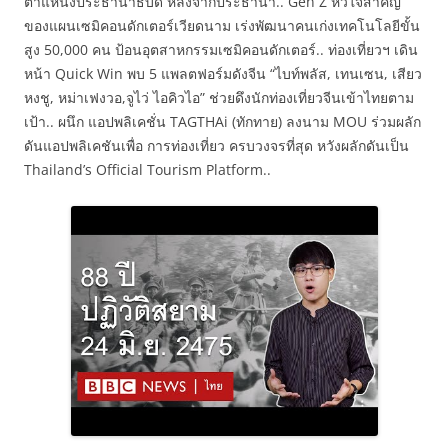
ตำแหน่งประธานาธิบดี หลังจากประธานา.. Gen Z หัวใจสำคัญ
ของแผนเซมิคอนดักเตอร์เวียดนาม เร่งพัฒนาคนเก่งเทคโนโลยีขั้น
สูง 50,000 คน ป้อนอุตสาหกรรมเซมิคอนดักเตอร์.. ท่องเที่ยวฯ เดิน
หน้า Quick Win พบ 5 แพลตฟอร์มดังจีน “ไบท์พลัส, เทนเซน, เสียว
หงชู, หม่าเฟงวอ,จูไว่ ไอคิวไอ” ช่วยดึงนักท่องเที่ยวจีนเข้าไทยตาม
เป้า.. ผนึก แอปพลิเคชั่น TAGTHAi (ทักทาย) ลงนาม MOU ร่วมผลัก
ดันแอปพลิเคชันเพื่อ การท่องเที่ยว ครบวงจรที่สุด หวังผลักดันเป็น
Thailand’s Official Tourism Platform..