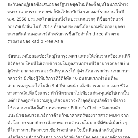
ตะวันตกปฏิเสธข้อเสนอของรัฐบาลชุดใหม่ที่จะซื้อยุทโธปกรณ์ทาง
ทหาร และบรรดานายพลก็หันไปหาปักกิ่ง รอยเตอร์รายงาน ในปี
พ.ศ. 2558 ประเทศไทยเป็นหนึ่งในประเทศแรกๆ ที่ซื้อฮาร์ดแวร์
กองทัพเรือจีน ในปี 2017 ทั้งสองประเทศได้ลงนามข้อตกลงมูลค่า
หลายพันล้านดอลลาร์สำหรับการซื้อเรือดำน้ำ three ลำ ตาม
รายงานของ Radio Free Asia
ชัยชนะเหนือสองช่องใหญ่ในกรุงเทพฯ แสดงให้เห็นว่าเครื่องเล่นทีวี
ดิจิทัลรายใหม่ที่ไม่เคยเข้าร่วมในอุตสาหกรรมทีวีสามารถกลายเป็น
ผู้นำท่ามกลางการแข่งขันที่รุนแรงได้ ผู้ดำเนินการกล่าว นายมานา
กล่าวว่า มีเพียงผู้ให้บริการทีวีดิจิทัล 10 อันดับแรกเท่านั้นที่จะ
สามารถอยู่รอดได้ในอีก 3-4 ปีข้างหน้า เมื่อพิจารณาจากวงจรชีวิต
ทางการเงินที่แข็งแกร่ง ทำให้พวกเขาไม่เพียงแต่ลงทุนต่อไปเท่านั้น
แต่ยังต้องดูดซับความสูญเสียจนกว่าจะถึงจุดคุ้มทุนอีกด้วย ซึ่งอาจ
ใช้เวลานานถึงเจ็ดปี บทความของ Editor’s Choice อิงตามคำ
แนะนำของบรรณาธิการด้านวิทยาศาสตร์ของวารสาร MDPI จาก
ทั่วโลก บรรณาธิการเลือกบทความจำนวนไม่มากที่ตีพิมพ์เมื่อเร็วๆ
นี้ในวารสารที่พวกเขาเชื่อว่าจะน่าสนใจเป็นพิเศษสำหรับผู้อ่าน
หรือมีความสำคัญในสาขาการวิจัยที่เกี่ยวข้อง จุดมุ่งหมายคือการจัด