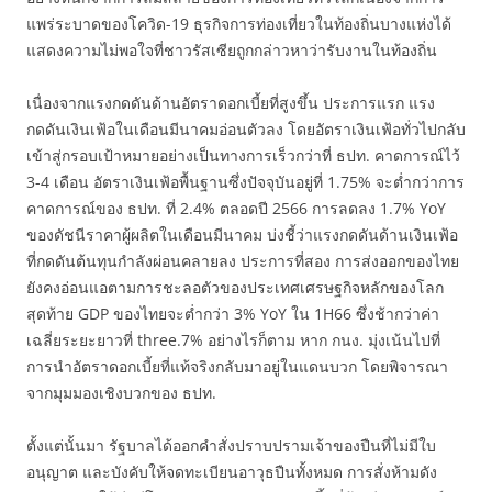
แพร่ระบาดของโควิด-19 ธุรกิจการท่องเที่ยวในท้องถิ่นบางแห่งได้
แสดงความไม่พอใจที่ชาวรัสเซียถูกกล่าวหาว่ารับงานในท้องถิ่น
เนื่องจากแรงกดดันด้านอัตราดอกเบี้ยที่สูงขึ้น ประการแรก แรง
กดดันเงินเฟ้อในเดือนมีนาคมอ่อนตัวลง โดยอัตราเงินเฟ้อทั่วไปกลับ
เข้าสู่กรอบเป้าหมายอย่างเป็นทางการเร็วกว่าที่ ธปท. คาดการณ์ไว้
3-4 เดือน อัตราเงินเฟ้อพื้นฐานซึ่งปัจจุบันอยู่ที่ 1.75% จะต่ำกว่าการ
คาดการณ์ของ ธปท. ที่ 2.4% ตลอดปี 2566 การลดลง 1.7% YoY
ของดัชนีราคาผู้ผลิตในเดือนมีนาคม บ่งชี้ว่าแรงกดดันด้านเงินเฟ้อ
ที่กดดันต้นทุนกำลังผ่อนคลายลง ประการที่สอง การส่งออกของไทย
ยังคงอ่อนแอตามการชะลอตัวของประเทศเศรษฐกิจหลักของโลก
สุดท้าย GDP ของไทยจะต่ำกว่า 3% YoY ใน 1H66 ซึ่งช้ากว่าค่า
เฉลี่ยระยะยาวที่ three.7% อย่างไรก็ตาม หาก กนง. มุ่งเน้นไปที่
การนำอัตราดอกเบี้ยที่แท้จริงกลับมาอยู่ในแดนบวก โดยพิจารณา
จากมุมมองเชิงบวกของ ธปท.
ตั้งแต่นั้นมา รัฐบาลได้ออกคำสั่งปราบปรามเจ้าของปืนที่ไม่มีใบ
อนุญาต และบังคับให้จดทะเบียนอาวุธปืนทั้งหมด การสั่งห้ามดัง