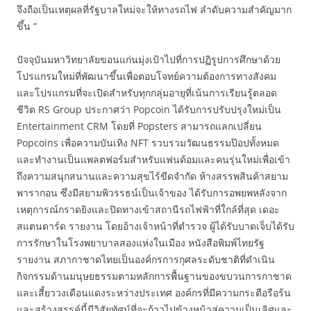
จึงถือเป็นเหตุผลที่รัฐบาลใหม่จะให้ทางรถไฟ ลำดับความสำคัญมาก
ขึ้น “
ปัจจุบันมหาวิทยาลัยขอนแก่นมุ่งเป้าไปที่การปฏิรูปการศึกษาด้วย
โปรแกรมใหม่ที่พัฒนาขึ้นเพื่อตอบโจทย์ความต้องการทางสังคม
และโปรแกรมที่จะเปิดสำหรับทุกกลุ่มอายุที่เน้นการเรียนรู้ตลอด
ชีวิต RS Group ประกาศว่า Popcoin ได้รับการปรับปรุงใหม่เป็น
Entertainment CRM โดยที่ Popsters สามารถแลกเปลี่ยน
Popcoins เพื่อความบันเทิง NFT รวบรวมวัฒนธรรมป๊อปทั้งหมด
และทำงานเป็นแพลตฟอร์มสำหรับแฟนด้อมและคนรุ่นใหม่เพื่อเข้า
ถึงความสนุกสนานและความสุขไร้ขีดจำกัด ห้างสรรพสินค้าสยาม
พารากอน ซึ่งมีสยามพิวรรธน์เป็นเจ้าของ ได้รับการอพยพหลังจาก
เหตุการณ์กราดยิงและปิดทางเข้าสถานีรถไฟฟ้าที่ใกล้ที่สุด เดอะ
สแตนดาร์ด รายงาน โดยอ้างเจ้าหน้าที่ตำรวจ ผู้ได้รับบาดเจ็บได้รับ
การรักษาในโรงพยาบาลสองแห่งในเมือง หนังสือพิมพ์ไทยรัฐ
รายงาน สภากาชาดไทยเป็นองค์กรการกุศลระดับชาติที่ดำเนิน
กิจกรรมด้านมนุษยธรรมตามหลักการพื้นฐานของขบวนการกาชาด
และเสี้ยววงเดือนแดงระหว่างประเทศ องค์กรที่มีความกระตือรือร้น
และสร้างสรรค์นี้มีวิสัยทัศน์ที่จะก้าวไปข้างหน้าสู่ความเป็นเลิศและ