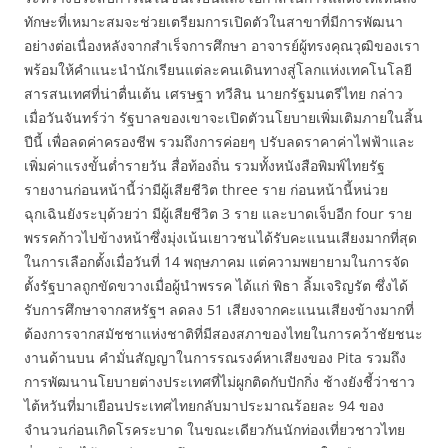
ทักษะที่เหมาะสมจะช่วยเตรียมการเปิดตัวในสาขาที่มีการพัฒนา
อย่างต่อเนื่องหลังจากสำเร็จการศึกษา อาจารย์ผู้ทรงคุณวุฒิของเรา
พร้อมให้คำแนะนำนักเรียนแต่ละคนเดินทางสู่โลกแห่งเทคโนโลยี
สารสนเทศที่น่าตื่นเต้น เศรษฐา ทวีสิน นายกรัฐมนตรีไทย กล่าว
เมื่อวันจันทร์ว่า รัฐบาลของเขาจะเปิดตัวนโยบายเพิ่มเติมภายในสิ้น
ปีนี้ เพื่อลดค่าครองชีพ รวมถึงการค่อยๆ ปรับลดราคาค่าไฟฟ้าและ
เพิ่มค่าแรงขั้นต่ำรายวัน สื่อท้องถิ่น รวมทั้งหนังสือพิมพ์ไทยรัฐ
รายงานก่อนหน้านี้ว่ามีผู้เสียชีวิต three ราย ก่อนหน้านี้หน่วย
ฉุกเฉินยังระบุด้วยว่า มีผู้เสียชีวิต 3 ราย และบาดเจ็บอีก four ราย
พรรคก้าวไปข้างหน้าซึ่งมุ่งเน้นเยาวชนได้รับคะแนนเสียงมากที่สุด
ในการเลือกตั้งเมื่อวันที่ 14 พฤษภาคม แต่ความพยายามในการจัด
ตั้งรัฐบาลถูกขัดขวางเมื่อผู้นำพรรค ได้แก่ พิธา ลิ้มเจริญรัต ซึ่งได้
รับการศึกษาจากสหรัฐฯ ลดลง 51 เสียงจากคะแนนเสียงข้างมากที่
ต้องการจากสมัชชาแห่งชาติที่มีสองสภาของไทยในการคว้าชัยชนะ
งานด้านบน คำมั่นสัญญาในการรณรงค์หาเสียงของ Pita รวมถึง
การพัฒนานโยบายต่างประเทศที่ไม่ผูกติดกับปักกิ่ง ช้างยังชี้ว่าชาว
ไต้หวันที่มาเยือนประเทศไทยกลับมาประมาณร้อยละ 94 ของ
จำนวนก่อนเกิดโรคระบาด ในขณะเดียวกันนักท่องเที่ยวชาวไทย