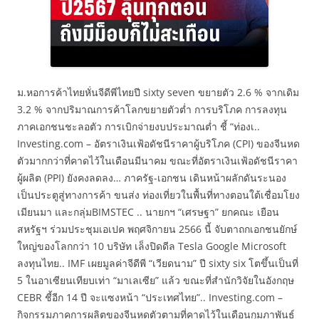
ม.หอการค้าไทยหั่นจีดีพีไทยปี sixty seven ขยายตัว 2.6 % จากเดิม
3.2 % จากปริมาณการค้าโลกขยายตัวต่ำ การบริโภค การลงทุน
ภาคเอกชนชะลอตัว การเบิกจ่ายงบประมาณต่ำ ชี้ “ท่องเ..
Investing.com – อัตราเงินเฟ้อดัชนีราคาผู้บริโภค (CPI) ของจีนหด
ตัวมากกว่าที่คาดไว้ในเดือนมีนาคม ขณะที่อัตราเงินเฟ้อดัชนีราคา
ผู้ผลิต (PPI) ยังคงลดลง… ภาครัฐ-เอกชน เดินหน้าผลักดันระนอง
เป็นประตูสู่ทางการค้า ขนส่ง ท่องเที่ยวในพื้นที่ทางตอนใต้เชื่อมโยง
เมียนมา และกลุ่มBIMSTEC .. นายกฯ “เศรษฐา” ยกคณะ เยือน
สหรัฐฯ ร่วมประชุมเอเปค พฤศจิกายน 2566 นี้ จับตาถกเอกชนยักษ์
ใหญ่ของโลกกว่า 10 บริษัท เล็งปิดดีล Tesla Google Microsoft
ลงทุนไทย.. IMF เผยมูลค่าจีดีพี “เวียดนาม” ปี sixty six โตขึ้นเป็นที่
5 ในอาเซียนเทียบเท่า “มาเลเซีย” แล้ว ขณะที่สำนักวิจัยในอังกฤษ
CEBR ชี้อีก 14 ปี จะแซงหน้า “ประเทศไทย”.. Investing.com –
กิจกรรมภาคการผลิตของจีนหดตัวตามที่คาดไว้ในเดือนกุมภาพันธ์