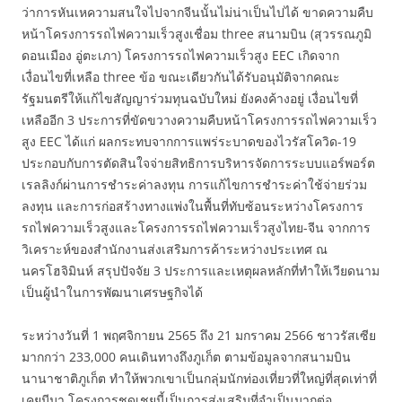
ว่าการหันเหความสนใจไปจากจีนนั้นไม่น่าเป็นไปได้ ขาดความคืบ
หน้าโครงการรถไฟความเร็วสูงเชื่อม three สนามบิน (สุวรรณภูมิ
ดอนเมือง อู่ตะเภา) โครงการรถไฟความเร็วสูง EEC เกิดจาก
เงื่อนไขที่เหลือ three ข้อ ขณะเดียวกันได้รับอนุมัติจากคณะ
รัฐมนตรีให้แก้ไขสัญญาร่วมทุนฉบับใหม่ ยังคงค้างอยู่ เงื่อนไขที่
เหลืออีก 3 ประการที่ขัดขวางความคืบหน้าโครงการรถไฟความเร็ว
สูง EEC ได้แก่ ผลกระทบจากการแพร่ระบาดของไวรัสโควิด-19
ประกอบกับการตัดสินใจจ่ายสิทธิการบริหารจัดการระบบแอร์พอร์ต
เรลลิงก์ผ่านการชำระค่าลงทุน การแก้ไขการชำระค่าใช้จ่ายร่วม
ลงทุน และการก่อสร้างทางแพ่งในพื้นที่ทับซ้อนระหว่างโครงการ
รถไฟความเร็วสูงและโครงการรถไฟความเร็วสูงไทย-จีน จากการ
วิเคราะห์ของสำนักงานส่งเสริมการค้าระหว่างประเทศ ณ
นครโฮจิมินห์ สรุปปัจจัย 3 ประการและเหตุผลหลักที่ทำให้เวียดนาม
เป็นผู้นำในการพัฒนาเศรษฐกิจได้
ระหว่างวันที่ 1 พฤศจิกายน 2565 ถึง 21 มกราคม 2566 ชาวรัสเซีย
มากกว่า 233,000 คนเดินทางถึงภูเก็ต ตามข้อมูลจากสนามบิน
นานาชาติภูเก็ต ทำให้พวกเขาเป็นกลุ่มนักท่องเที่ยวที่ใหญ่ที่สุดเท่าที่
เคยมีมา โครงการชดเชยนี้เป็นการส่งเสริมที่จำเป็นมากต่อ