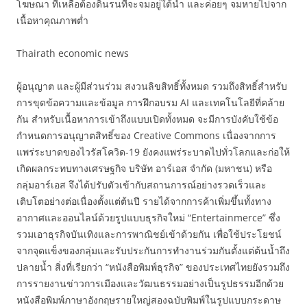
โฆษณา ที่เหลือต้องดิ้นรนที่จะจมอยู่ใต้น้ำ และค่อยๆ จมหายไปจาก
เนื้อหาคุณภาพต่ำ
Thairath economic news
ผู้อนุญาต และผู้มีส่วนร่วม สงวนลิขสิทธิ์ทั้งหมด รวมถึงสิทธิ์สำหรับ
การขุดข้อความและข้อมูล การฝึกอบรม AI และเทคโนโลยีที่คล้าย
กัน สำหรับเนื้อหาการเข้าถึงแบบเปิดทั้งหมด จะมีการบังคับใช้ข้อ
กำหนดการอนุญาตสิทธิ์ของ Creative Commons เนื่องจากการ
แพร่ระบาดของไวรัสโควิด-19 ยังคงแพร่ระบาดไปทั่วโลกและก่อให้
เกิดผลกระทบทางเศรษฐกิจ บริษัท อาร์เอส จำกัด (มหาชน) หรือ
กลุ่มอาร์เอส จึงได้ปรับตัวเข้ากับสถานการณ์อย่างรวดเร็วและ
เติบโตอย่างต่อเนื่องตั้งแต่ต้นปี รายได้จากการค้าเพิ่มขึ้นทั้งทาง
อากาศและออนไลน์ด้วยรูปแบบธุรกิจใหม่ “Entertainmerce” ซึ่ง
รวมเอาธุรกิจบันเทิงและการพาณิชย์เข้าด้วยกัน เพื่อใช้ประโยชน์
จากจุดแข็งของกลุ่มและรับประกันการทำงานร่วมกันตั้งแต่ต้นน้ำถึง
ปลายน้ำ สิ่งที่เรียกว่า “หนังสือพิมพ์ธุรกิจ” ของประเทศไทยยังรวมถึง
การรายงานข่าวการเมืองและวัฒนธรรมอย่างเป็นรูปธรรมอีกด้วย
หนังสือพิมพ์ภาษาอังกฤษรายใหญ่สองฉบับพิมพ์ในรูปแบบกระดาษ