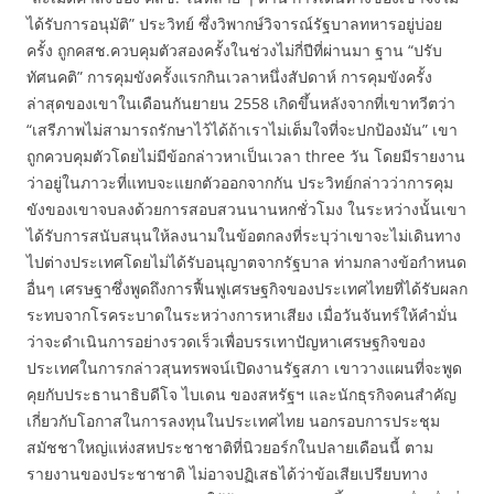
ได้รับการอนุมัติ” ประวิทย์ ซึ่งวิพากษ์วิจารณ์รัฐบาลทหารอยู่บ่อย
ครั้ง ถูกคสช.ควบคุมตัวสองครั้งในช่วงไม่กี่ปีที่ผ่านมา ฐาน “ปรับ
ทัศนคติ” การคุมขังครั้งแรกกินเวลาหนึ่งสัปดาห์ การคุมขังครั้ง
ล่าสุดของเขาในเดือนกันยายน 2558 เกิดขึ้นหลังจากที่เขาทวีตว่า
“เสรีภาพไม่สามารถรักษาไว้ได้ถ้าเราไม่เต็มใจที่จะปกป้องมัน” เขา
ถูกควบคุมตัวโดยไม่มีข้อกล่าวหาเป็นเวลา three วัน โดยมีรายงาน
ว่าอยู่ในภาวะที่แทบจะแยกตัวออกจากกัน ประวิทย์กล่าวว่าการคุม
ขังของเขาจบลงด้วยการสอบสวนนานหกชั่วโมง ในระหว่างนั้นเขา
ได้รับการสนับสนุนให้ลงนามในข้อตกลงที่ระบุว่าเขาจะไม่เดินทาง
ไปต่างประเทศโดยไม่ได้รับอนุญาตจากรัฐบาล ท่ามกลางข้อกำหนด
อื่นๆ เศรษฐาซึ่งพูดถึงการฟื้นฟูเศรษฐกิจของประเทศไทยที่ได้รับผลก
ระทบจากโรคระบาดในระหว่างการหาเสียง เมื่อวันจันทร์ให้คำมั่น
ว่าจะดำเนินการอย่างรวดเร็วเพื่อบรรเทาปัญหาเศรษฐกิจของ
ประเทศในการกล่าวสุนทรพจน์เปิดงานรัฐสภา เขาวางแผนที่จะพูด
คุยกับประธานาธิบดีโจ ไบเดน ของสหรัฐฯ และนักธุรกิจคนสำคัญ
เกี่ยวกับโอกาสในการลงทุนในประเทศไทย นอกรอบการประชุม
สมัชชาใหญ่แห่งสหประชาชาติที่นิวยอร์กในปลายเดือนนี้ ตาม
รายงานของประชาชาติ ไม่อาจปฏิเสธได้ว่าข้อเสียเปรียบทาง