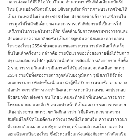
กล่าวส่งผลให้มีวิดีโอ YouTube จำนวนมากขึ้นที่ล้อเลียนกษัตริย์
ไทย ผู้เสนออ้างถึงกรณีของ Oliver Jufer ที่วาดภาพประเทศไทยให้
เป็นประเทศที่ไม่เป็นประชาธิปไตย ฝ่ายตรงข้ามอ้างว่าเสรีภาพใน
การพูดไม่ใช่สิทธิเด็ดขาด และการกระทำที่ก่อกวนนี้เป็นการใช้
เสรีภาพในการพูดในทางที่ผิด ซึ่งคล้ายกับการคุกคามทางวาจาและ
คำพูดแสดงความเกลียดชัง (เป็นการดูหมิ่นค่านิยมและความอ่อน
ไหวของไทย) 2554 ขั้นตอนแรกของกระบวนการคัดเลือกได้เสร็จ
สิ้นไปแล้วครึ่งทาง กล่าวคือ รายชื่อแรกของทั้งสองรายชื่อได้รับการ
สรุปและส่งผ่านไปยังวุฒิสภาเพื่อทำการคัดเลือก หลังจากรายชื่อทั้ง
2 รายการรวมกันแล้ว วุฒิสภาจะได้รับแจ้งและจะคัดเลือก กสทช.
2554 รายชื่อทั้งสองรายการถูกส่งไปยังวุฒิสภา วุฒิสภาได้จัดตั้ง
คณะกรรมการพิเศษขึ้นเพื่อแนะนำผู้ที่ได้รับการเสนอชื่อ ท่ามกลาง
ข้อกล่าวหาว่ามีการกระทำผิดและการเตะกลับ กสทช. จะประกอบ
ด้วยสมาชิก eleven คน โดย 5 คนจะทำหน้าที่เป็นคณะกรรมการ
โทรคมนาคม และอีก 5 คนจะทำหน้าที่เป็นคณะกรรมการกระจาย
เสียง ประธาน กสทช. ซาวัคกีกล่าวว่า “เมื่อพิจารณาจากความ
สัมพันธ์ใกล้ชิดในอดีตระหว่างพรรคเพื่อไทยกับจีน ความปรารถนา
ที่จะแยกตัวเองออกจากรัฐบาลประยุทธ์ และสถานะในภาคตะวัน
ออกเฉียงเหนือของไทย ซึ่งยังคงแข็งแกร่งแต่ยังต้องการกำลังเสริม