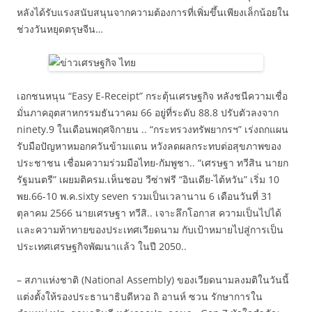
หลังได้รับแรงสนับสนุนจากความต้องการที่เพิ่มขึ้นเพียงเล็กน้อยใน
ช่วงวันหยุดตรุษจีน…
เอกชนหนุน “Easy E-Receipt” กระตุ้นเศรษฐกิจ หลังชนีความเชื่อ
มั่นภาคอุตสาหกรรมธันวาคม 66 อยู่ที่ระดับ 88.8 ปรับตัวลงจาก
ninety.9 ในเดือนพฤศจิกายน .. “กระทรวงทรัพยากรฯ” เร่งถกแผน
รับมือปัญหาหมอกควันข้ามแดน หวังลดผลกระทบต่อสุขภาพของ
ประชาชน เชื่อมความร่วมมือไทย-กัมพูชา.. “เศรษฐา ทวีสิน นายก
รัฐมนตรี” เผยมติครม.เห็นชอบ วีซ่าฟรี “อินเดีย-ไต้หวัน” เริ่ม 10
พย.66-10 พ.ค.sixty seven รวมเป็นเวลานาน 6 เดือนวันที่ 31
ตุลาคม 2566 นายเศรษฐา ทวีสิ.. เจาะลึกโอกาส ความเป็นไปได้
เเละความท้าทายของประเทศเวียดนาม กับเป้าหมายไปสู่การเป็น
ประเทศเศรษฐกิจพัฒนาเเล้ว ในปี 2050..
– สภาแห่งชาติ (National Assembly) ของเวียดนามลงมติในวันนี้
แต่งตั้งให้รองประธานาธิบดีหวอ ถิ อานห์ ซวน รักษาการใน