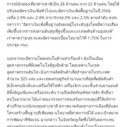
การณ์นักท่องเที่ยวต่างชาติเป็น 28 ล้านคน จาก 22 ล้านคน โดยได้
ปรับลดอัตราเงินเฟ้อทั่วไปและอัตราเงินเฟ้อพื้นฐานในปี 2566
เหลือ 2.9% และ 2.4% จาก three.0% และ 2.5% ตามลำดับ ธปท.
กล่าวว่า “อัตราเงินเฟ้อพื้นฐานยังคงอยู่ในระดับสูงโดยมีความเสี่ยง
เพิ่มขึ้นจากการส่งผ่านต้นทุนที่สูงขึ้นและแรงกดดันด้านอุปสงค์”
เราคาดว่าธปท.จะคงอัตราดอกเบี้ยนโยบายไว้ที่ 1.75% ในการ
ประชุม กนง.
นอกจากจะมีความโดดเด่นในด้านท่าเรือแล้ว ยังเป็นเมือง
อุตสาหกรรมที่มีเทคโนโลยีสูงอีกด้วย โดยเฉพาะในเขต
อุตสาหกรรมอันไห่ เน้นการผลิตสินค้าเพื่อจำหน่ายในประเทศ
จำนวน 325 แห่ง และเขตเศรษฐกิจจำนวนมากที่สุดที่ผลิตสินค้า
อิเล็กทรอนิกส์และเครื่องใช้ไฟฟ้า เครื่องจักร และชิ้นส่วนยานยนต์
มีทั้งอัญมณีและเครื่องประดับ รวมถึงผลิตภัณฑ์พลาสติก สิ่งที่น่า
สนใจมากมาย ได้แก่ คณะกรรมการส่งเสริมการลงทุนที่ให้บริการ
คำปรึกษาแก่นักลงทุนต่างชาติ สภาพแวดล้อมทางการเมืองที่มั่นคง
โครงสร้างพื้นฐานที่เพียงพอ นโยบายที่คาดการณ์ได้ และเป้าหมาย
การพัฒนาที่ชัดเจน ฉางกล่าว ในจังหวัดภูเก็ตซึ่งได้รับผลกระทบ
อย่างหนักจากการล่มสลายของการท่องเที่ยวทั่วโลกเนื่องจากการ