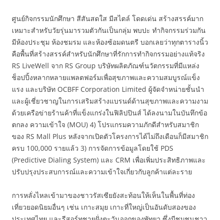
ศูนย์กิจกรรมนักศึกษา สีสันสดใส มีสไตล์ โดดเด่น สร้างสรรค์มาก
เหมาะสำหรับวัยรุ่นมารวมตัวกันเป็นกลุ่ม พบปะ ทำกิจกรรมร่วมกัน
มีห้องประชุม ห้องชมรม และห้องซ้อมดนตรี บอกเลยว่าทุกตารางนิ้ว
คือพื้นที่สร้างสรรค์สำหรับนักศึกษาที่รักการทำกิจกรรมอย่างแท้จริง
RS LiveWell จาก RS Group บริษัทผลิตภัณฑ์นวัตกรรมที่มีแหล่ง
ช็อปปิ้งหลากหลายแพลตฟอร์มเพื่อสุขภาพและความสมบูรณ์แข็ง
แรง และบริษัท OCBFF Corporation Limited ผู้จัดจำหน่ายชั้นนำ
และผู้เชี่ยวชาญในการเสริมสร้างแบรนด์ด้านสุขภาพและความงาม
ด้วยเครือข่ายร้านค้าที่แข็งแกร่งในฟิลิปปินส์ ได้ลงนามในบันทึกข้อ
ตกลง ความเข้าใจ (MOU) 4) โปรแกรมความภักดีสำหรับสมาชิก
ของ RS Mall Plus หลังจากเปิดตัวโครงการได้ไม่ถึงเดือนก็มีสมาชิก
ครบ 100,000 รายแล้ว 3) การจัดการข้อมูลโดยใช้ PDS
(Predictive Dialing System) และ CRM เพื่อเพิ่มประสิทธิภาพและ
ปรับปรุงประสบการณ์และความเข้าใจเกี่ยวกับลูกค้าแต่ละราย
การหลั่งไหลเข้ามาของชาวรัสเซียยังสะท้อนให้เห็นในพื้นที่ท่อง
เที่ยวยอดนิยมอื่นๆ เช่น เกาะสมุย เกาะที่ใหญ่เป็นอันดับสองของ
ประเทศไทย และรีสอร์ทชายฝั่งตะวันออกของพัทยา ซึ่งมีชุมชนชาว