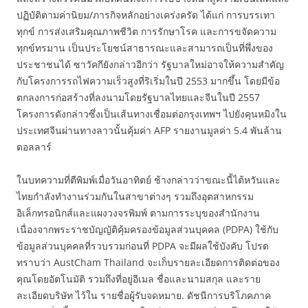
ปฏิบัติตามค่านิยม/ภารกิจหลักอย่างเคร่งครัด ได้แก่ การบรรเทา
ทุกข์ การส่งเสริมคุณภาพชีวิต การรักษาโรค และการขจัดความ
ทุกข์ทรมาน เป็นประโยชน์สาธารณะและสามารถเป็นที่พึ่งของ
ประชาชนได้ ซาวัคกียังกล่าวอีกว่า รัฐบาลใหม่อาจให้ความสำคัญ
กับโครงการรถไฟความเร็วสูงที่ริเริ่มในปี 2553 มากขึ้น โดยมีข้อ
ตกลงการก่อสร้างที่ลงนามโดยรัฐบาลไทยและจีนในปี 2557
โครงการดังกล่าวซึ่งเป็นเส้นทางเชื่อมต่อกรุงเทพฯ ไปยังคุนหมิงใน
ประเทศจีนผ่านทางลาวนั้นคุ้มค่า AFP รายงานมูลค่า 5.4 พันล้าน
ดอลลาร์
ในบทความที่ตีพิมพ์เมื่อวันอาทิตย์ ช้างกล่าวว่าขณะนี้ไต้หวันและ
ไทยกำลังทำงานร่วมกันในสาขาต่างๆ รวมถึงอุตสาหกรรม
อิเล็กทรอนิกส์และแผงวงจรพิมพ์ ตามการระบุของสำนักงาน
เนื่องจากพระราชบัญญัติคุ้มครองข้อมูลส่วนบุคคล (PDPA) ใช้กับ
ข้อมูลส่วนบุคคลที่รวบรวมก่อนที่ PDPA จะมีผลใช้บังคับ โปรด
ทราบว่า AustCham Thailand จะเก็บรายละเอียดการติดต่อของ
คุณโดยอัตโนมัติ รวมถึงที่อยู่อีเมล ชื่อและนามสกุล และราย
ละเอียดบริษัท ไว้ใน รายชื่อผู้รับจดหมาย. ดัชนีการบริโภคภาค