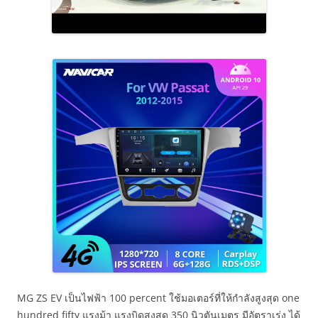
MG ZS EV เป็นไฟฟ้า 100 percent ใช้มอเตอร์ที่ให้กำลังสูงสุด one
hundred fifty แรงม้า แรงบิดสูงสุด 350 นิวตันเมตร มีอัตราเร่ง ได้