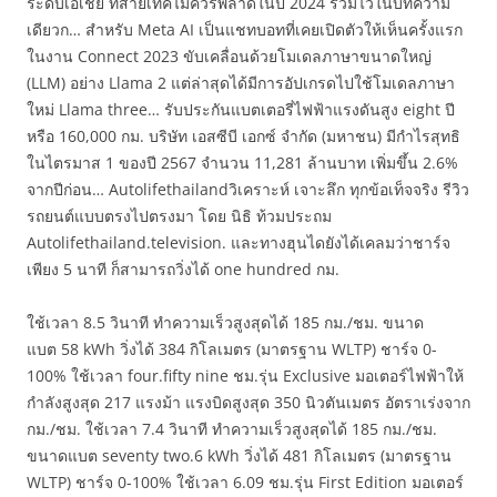
ระดับเอเชีย ที่สายเทคไม่ควรพลาดในปี 2024 รวมไว้ในบทความ
เดียวก… สำหรับ Meta AI เป็นแชทบอทที่เคยเปิดตัวให้เห็นครั้งแรก
ในงาน Connect 2023 ขับเคลื่อนด้วยโมเดลภาษาขนาดใหญ่
(LLM) อย่าง Llama 2 แต่ล่าสุดได้มีการอัปเกรดไปใช้โมเดลภาษา
ใหม่ Llama three… รับประกันแบตเตอรี่ไฟฟ้าแรงดันสูง eight ปี
หรือ 160,000 กม. บริษัท เอสซีบี เอกซ์ จำกัด (มหาชน) มีกำไรสุทธิ
ในไตรมาส 1 ของปี 2567 จำนวน 11,281 ล้านบาท เพิ่มขึ้น 2.6%
จากปีก่อน… Autolifethailandวิเคราะห์ เจาะลึก ทุกข้อเท็จจริง รีวิว
รถยนต์แบบตรงไปตรงมา โดย นิธิ ท้วมประถม
Autolifethailand.television. และทางฮุนไดยังได้เคลมว่าชาร์จ
เพียง 5 นาที ก็สามารถวิ่งได้ one hundred กม.
ใช้เวลา 8.5 วินาที ทำความเร็วสูงสุดได้ 185 กม./ชม. ขนาด
แบต 58 kWh วิ่งได้ 384 กิโลเมตร (มาตรฐาน WLTP) ชาร์จ 0-
100% ใช้เวลา four.fifty nine ชม.รุ่น Exclusive มอเตอร์ไฟฟ้าให้
กำลังสูงสุด 217 แรงม้า แรงบิดสูงสุด 350 นิวตันเมตร อัตราเร่งจาก
กม./ชม. ใช้เวลา 7.4 วินาที ทำความเร็วสูงสุดได้ 185 กม./ชม.
ขนาดแบต seventy two.6 kWh วิ่งได้ 481 กิโลเมตร (มาตรฐาน
WLTP) ชาร์จ 0-100% ใช้เวลา 6.09 ชม.รุ่น First Edition มอเตอร์