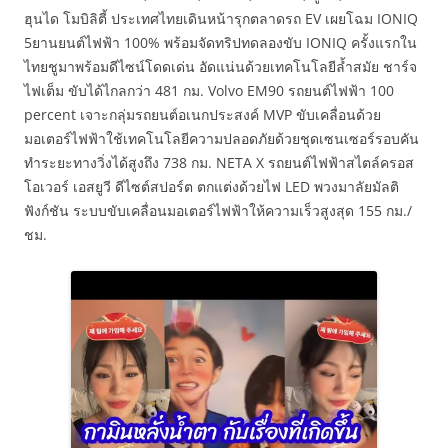
ฮุนได โมบิลิตี้ ประเทศไทยเดินหน้ารุกตลาดรถ EV เผยโฉม IONIQ
5ยานยนต์ไฟฟ้า 100% พร้อมจัดทริปทดลองขับ IONIQ ครั้งแรกใน
ไทยชูมาพร้อมดีไซน์โดดเด่น อัดแน่นด้วยเทคโนโลยีล้ำสมัย ชาร์จ
ไฟเต็ม ขับได้ไกลกว่า 481 กม. Volvo EM90 รถยนต์ไฟฟ้า 100
percent เจาะกลุ่มรถยนต์อเนกประสงค์ MVP ขับเคลื่อนด้วย
มอเตอร์ไฟฟ้าใช้เทคโนโลยีความปลอดภัยด้วยชุดเซนเซอร์รอบคัน
ทำระยะทางวิ่งได้สูงถึง 738 กม. NETA X รถยนต์ไฟฟ้าสไตล์ครอส
โอเวอร์ เอสยูวี ดีไซต์สปอร์ต ตกแต่งด้วยไฟ LED พวงมาลัยมัลติ
ฟังก์ชัน ระบบขับเคลื่อนมอเตอร์ไฟฟ้าให้ความเร็วสูงสุด 155 กม./
ชม.