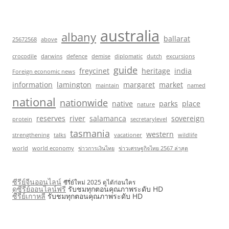
australia
albany
ballarat
25672568
above
crocodile
darwins
defence
demise
diplomatic
dutch
excursions
guide
freycinet
heritage
india
Foreign economic news
information
lamington
margaret
market
maintain
named
national
nationwide
native
parks
place
nature
reserves
river
salamanca
sovereign
protein
secretarylevel
tasmania
western
strengthening
talks
vacationer
wildlife
world
world economy
ข่าวการเงินไทย
ข่าวเศรษฐกิจไทย 2567 ล่าสุด
ซีรีย์จีนออนไลน์
ซีรี่ย์ใหม่ 2025 ดูได้ก่อนใคร
ดูซีรี่ย์ออนไลน์ฟรี
รับชมทุกตอนคุณภาพระดับ HD
ซีรี่ย์เกาหลี
รับชมทุกตอนคุณภาพระดับ HD