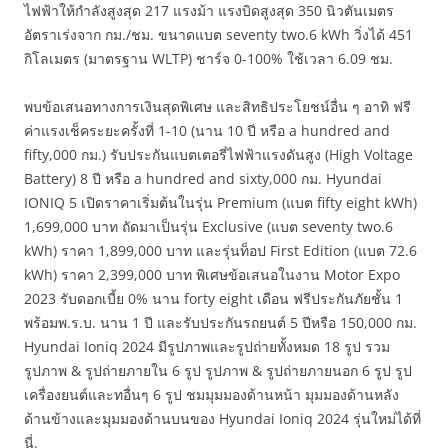
ไฟฟ้าให้กำลังสูงสุด 217 แรงม้า แรงบิดสูงสุด 350 นิวตันเมตร
อัตราเร่งจาก กม./ชม. ขนาดแบต seventy two.6 kWh วิ่งได้ 451
กิโลเมตร (มาตรฐาน WLTP) ชาร์จ 0-100% ใช้เวลา 6.09 ชม.
พบข้อเสนอทางการเงินสุดพิเศษ และสิทธิประโยชน์อื่น ๆ อาทิ ฟรี
ค่าแรงเช็คระยะครั้งที่ 1-10 (นาน 10 ปี หรือ a hundred and
fifty,000 กม.) รับประกันแบตเตอรี่ไฟฟ้าแรงดันสูง (High Voltage
Battery) 8 ปี หรือ a hundred and sixty,000 กม. Hyundai
IONIQ 5 เปิดราคาเริ่มต้นในรุ่น Premium (แบต fifty eight kWh)
1,699,000 บาท ถัดมาเป็นรุ่น Exclusive (แบต seventy two.6
kWh) ราคา 1,899,000 บาท และรุ่นท็อป First Edition (แบต 72.6
kWh) ราคา 2,399,000 บาท พิเศษข้อเสนอในงาน Motor Expo
2023 รับดอกเบี้ย 0% นาน forty eight เดือน ฟรีประกันภัยชั้น 1
พร้อมพ.ร.บ. นาน 1 ปี และรับประกันรถยนต์ 5 ปีหรือ 150,000 กม.
Hyundai Ioniq 2024 มีรูปภาพและรูปถ่ายทั้งหมด 18 รูป รวม
รูปภาพ & รูปถ่ายภายใน 6 รูป รูปภาพ & รูปถ่ายภายนอก 6 รูป รูป
เครื่องยนต์และทอื่นๆ 6 รูป ชมมุมมองด้านหน้า มุมมองด้านหลัง
ด้านข้างและมุมมองด้านบนของ Hyundai Ioniq 2024 รุ่นใหม่ได้ที่
นี่.