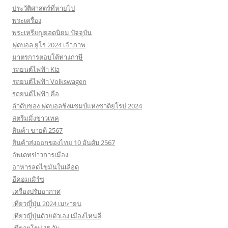
ประวัติศาสตร์ที่หายไป
พระเครื่อง
พระเหรียญยอดนิยม ปัจจุบัน
ฟุตบอล ยูโร 2024 เจ้าภาพ
มาตรการตอบโต้ทางภาษี
รถยนต์ไฟฟ้า Kia
รถยนต์ไฟฟ้า Volkswagen
รถยนต์ไฟฟ้า คือ
ลำดับของ ฟุตบอลชิงแชมป์แห่งชาติยุโรป 2024
สตรีมมิ่งข่าวเทค
สินค้า ขายดี 2567
สินค้าส่งออกของไทย 10 อันดับ 2567
อัพเดทข่าวการเมือง
อาหารลดไขมันในเลือด
อีคอมเมิร์ซ
เครื่องปรับอากาศ
เที่ยวญี่ปุ่น 2024 เมษายน
เที่ยวญี่ปุ่นด้วยตัวเอง เมืองไหนดี