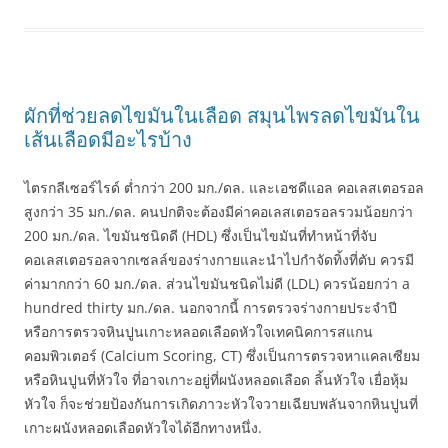
ผักที่ช่วยลดไขมันในเลือด สมุนไพรลดไขมันใน
เส้นเลือดมีอะไรบ้าง
ไตรกลีเซอร์ไรด์ ต่ำกว่า 200 มก./ดล. และเอชดีแอล คอเลสเตอรอล
สูงกว่า 35 มก./ดล. คนปกติจะต้องมีค่าคอเลสเตอรอลรวมน้อยกว่า
200 มก./ดล. ไขมันชนิดดี (HDL) ซึ่งเป็นไขมันที่ทำหน้าที่จับ
คอเลสเตอรอลจากเซลล์ของร่างกายและนำไปกำจัดทิ้งที่ตับ ควรมี
ค่ามากกว่า 60 มก./ดล. ส่วนไขมันชนิดไม่ดี (LDL) ควรน้อยกว่า a
hundred thirty มก./ดล. นอกจากนี้ การตรวจร่างกายประจำปี
หรือการตรวจหินปูนเกาะหลอดเลือดหัวใจเทคนิคการสแกน
คอมพิวเตอร์ (Calcium Scoring, CT) ซึ่งเป็นการตรวจหาแคลเซียม
หรือหินปูนที่หัวใจ ที่อาจเกาะอยู่ที่ผนังหลอดเลือด ลิ้นหัวใจ เยื่อหุ้ม
หัวใจ ก็จะช่วยป้องกันการเกิดภาวะหัวใจวายเฉียบพลันจากหินปูนที่
เกาะผนังหลอดเลือดหัวใจได้อีกทางหนึ่ง.