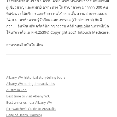
โรงพยาบาลนนทเวช มีความเพรียบพร้อมทางวิทยาการ มีทีมแพทย์
ผู้เชี่ยวชาญ และแพทย์เฉพาะทาง ในสาขาต่างๆ มากกว่า 300 คน
ที่พร้อมจะให้บริการและรักษา คนไข้อย่างเต็มความสามารถตลอด
24 ช.ม. มาทำความรู้จักกับคอเลสเตอรอล (Cholesterol) กันดี
กว่า…. อินทัชเมดิแคร์คลินิกเวชกรรรม คลินิกปฐมภูมิคุณภาพที่เปิด
ให้บริการตั้งแต่ พ.ศ.2539© Copyright 2021 Intouch Medicare.
อาหารลดไขมันในเลือด
Albany WA historical storytelling tours
Albany WA springtime activities
Australia Zoo
Best time to visit Albany WA
Best wineries near Albany WA
Birdwatcher’s Guide to Australia
Cage of Death (Darwin)