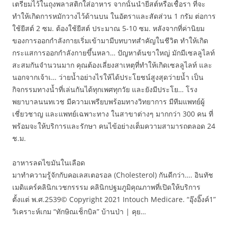
เตรียมไว้ในถุงพลาสติกใส่อาหาร จากนั้นนำยีสต์หรือเชื้อรา ที่จะ
ทำให้เกิดการหมักวางไว้ด้านบน ในอัตราและสัดส่วน 1 กรัม ต่อการ
ใช้ยีสต์ 2 ซม. ต้องใช้ยีสต์ ประมาณ 5-10 ซม. หลังจากที่ค่านิยม
ของการออกกำลังกายเริ่มเข้ามามีบทบาทสำคัญในชีวิต ทำให้เกิด
กระแสการออกกำลังกายขึ้นหลา… ปัญหาต้นขาใหญ่ มักมีเซลลูไลท์
สะสมกันจำนวนมาก คุณต้องเลี่ยงสาเหตุที่ทำให้เกิดเซลลูไลท์ และ
นอกจากเจ้าเ… ว่ายน้ำอย่างไรให้ได้ประโยชน์สูงสุดว่ายน้ำ เป็น
กิจกรรมทางน้ำที่เล่นกันได้ทุกเพศทุกวัย และยังมีประโย… โรง
พยาบาลนนทเวช มีความเพรียบพร้อมทางวิทยาการ มีทีมแพทย์ผู้
เชี่ยวชาญ และแพทย์เฉพาะทาง ในสาขาต่างๆ มากกว่า 300 คน ที่
พร้อมจะให้บริการและรักษา คนไข้อย่างเต็มความสามารถตลอด 24
ช.ม.
อาหารลดไขมันในเลือด
มาทำความรู้จักกับคอเลสเตอรอล (Cholesterol) กันดีกว่า…. อินทัช
เมดิแคร์คลินิกเวชกรรรม คลินิกปฐมภูมิคุณภาพที่เปิดให้บริการ
ตั้งแต่ พ.ศ.2539© Copyright 2021 Intouch Medicare. “อุ๊งอิ๊งค์1”
วิเคราะห์เกม “ทักษิณเช็กบิล” บ้านป่า | คุย…