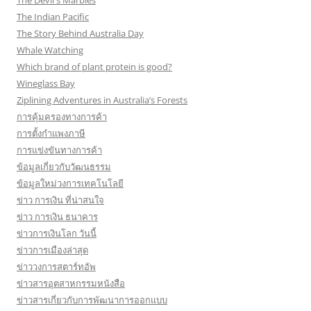
The Devil's Marbles
The Indian Pacific
The Story Behind Australia Day
Whale Watching
Which brand of plant protein is good?
Wineglass Bay
Ziplining Adventures in Australia’s Forests
การคุ้มครองทางการค้า
การตั้งกำแพงภาษี
การแข่งขันทางการค้า
ข้อมูลเกี่ยวกับวัฒนธรรม
ข้อมูลใหม่วงการเทคโนโลยี
ข่าว การเงิน ที่น่าสนใจ
ข่าว การเงิน ธนาคาร
ข่าวการเงินโลก วันนี้
ข่าวการเมืองล่าสุด
ข่าววงการสตาร์ทอัพ
ข่าวสารอุตสาหกรรมหนังสือ
ข่าวสารเกี่ยวกับการพัฒนาการออกแบบ