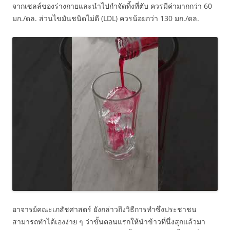
จากเซลล์ของร่างกายและนำไปกำจัดทิ้งที่ตับ ควรมีค่ามากกว่า 60
มก./ดล. ส่วนไขมันชนิดไม่ดี (LDL) ควรน้อยกว่า 130 มก./ดล.
อาจารย์คณะเภสัชศาสตร์ ยังกล่าวถึงวิธีการทำซึ่งประชาชน
สามารถทำได้เองง่าย ๆ ว่าขั้นตอนแรกให้นำข้าวที่นึ่งสุกแล้วมา