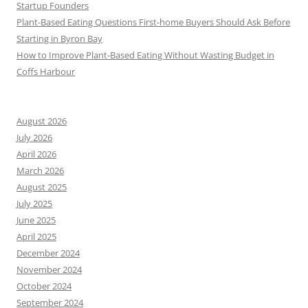
Startup Founders
Plant-Based Eating Questions First-home Buyers Should Ask Before
Starting in Byron Bay
How to Improve Plant-Based Eating Without Wasting Budget in
Coffs Harbour
August 2026
July 2026
April 2026
March 2026
August 2025
July 2025
June 2025
April 2025
December 2024
November 2024
October 2024
September 2024