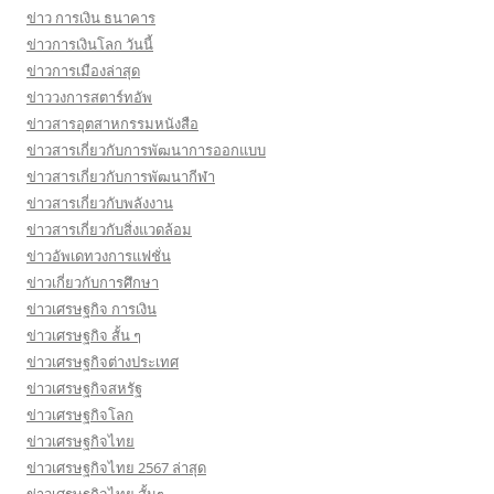
ข่าว การเงิน ธนาคาร
ข่าวการเงินโลก วันนี้
ข่าวการเมืองล่าสุด
ข่าววงการสตาร์ทอัพ
ข่าวสารอุตสาหกรรมหนังสือ
ข่าวสารเกี่ยวกับการพัฒนาการออกแบบ
ข่าวสารเกี่ยวกับการพัฒนากีฬา
ข่าวสารเกี่ยวกับพลังงาน
ข่าวสารเกี่ยวกับสิ่งแวดล้อม
ข่าวอัพเดทวงการแฟชั่น
ข่าวเกี่ยวกับการศึกษา
ข่าวเศรษฐกิจ การเงิน
ข่าวเศรษฐกิจ สั้น ๆ
ข่าวเศรษฐกิจต่างประเทศ
ข่าวเศรษฐกิจสหรัฐ
ข่าวเศรษฐกิจโลก
ข่าวเศรษฐกิจไทย
ข่าวเศรษฐกิจไทย 2567 ล่าสุด