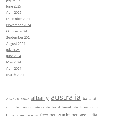
July 2025
June 2025
April 2025
December 2024
November 2024
October 2024
September 2024
August 2024
July 2024
June 2024
May 2024
April 2024
March 2024
australia
albany
ballarat
25672568
above
crocodile
darwins
defence
demise
diplomatic
dutch
excursions
guide
freycinet
heritage
india
Foreign economic news