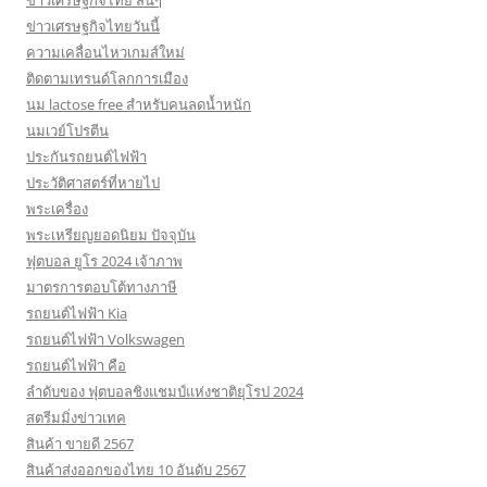
ข่าวเศรษฐกิจไทย สั้นๆ
ข่าวเศรษฐกิจไทยวันนี้
ความเคลื่อนไหวเกมส์ใหม่
ติดตามเทรนด์โลกการเมือง
นม lactose free สำหรับคนลดน้ำหนัก
นมเวย์โปรตีน
ประกันรถยนต์ไฟฟ้า
ประวัติศาสตร์ที่หายไป
พระเครื่อง
พระเหรียญยอดนิยม ปัจจุบัน
ฟุตบอล ยูโร 2024 เจ้าภาพ
มาตรการตอบโต้ทางภาษี
รถยนต์ไฟฟ้า Kia
รถยนต์ไฟฟ้า Volkswagen
รถยนต์ไฟฟ้า คือ
ลำดับของ ฟุตบอลชิงแชมป์แห่งชาติยุโรป 2024
สตรีมมิ่งข่าวเทค
สินค้า ขายดี 2567
สินค้าส่งออกของไทย 10 อันดับ 2567