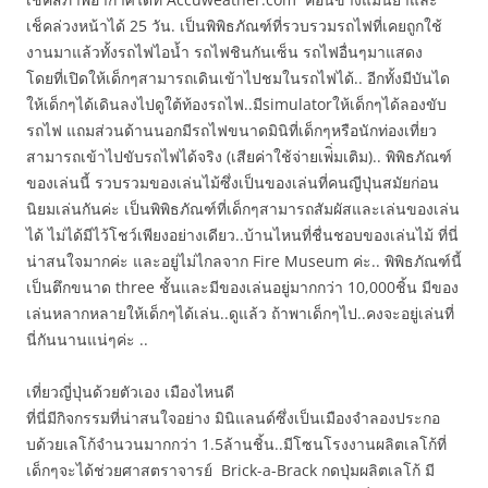
เช็คล่วงหน้าได้ 25 วัน. เป็นพิพิธภัณฑ์ที่รวบรวมรถไฟที่เคยถูกใช้
งานมาแล้วทั้งรถไฟไอน้ำ รถไฟชินกันเซ็น รถไฟอื่นๆมาแสดง
โดยที่เปิดให้เด็กๆสามารถเดินเข้าไปชมในรถไฟได้.. อีกทั้งมีบันได
ให้เด็กๆได้เดินลงไปดูใต้ท้องรถไฟ..มีsimulatorให้เด็กๆได้ลองขับ
รถไฟ แถมส่วนด้านนอกมีรถไฟขนาดมินิที่เด็กๆหรือนักท่องเที่ยว
สามารถเข้าไปขับรถไฟได้จริง (เสียค่าใช้จ่ายเพ่ิ่มเติม).. พิพิธภัณฑ์
ของเล่นนี้ รวบรวมของเล่นไม้ซึ่งเป็นของเล่นที่คนญีปุ่นสมัยก่อน
นิยมเล่นกันค่ะ เป็นพิพิธภัณฑ์ที่เด็กๆสามารถสัมผัสและเล่นของเล่น
ได้ ไม่ได้มีไว้โชว์เพียงอย่างเดียว..บ้านไหนที่ชื่นชอบของเล่นไม้ ที่นี่
น่าสนใจมากค่ะ และอยู่ไม่ไกลจาก Fire Museum ค่ะ.. พิพิธภัณฑ์นี้
เป็นตึกขนาด three ชั้นและมีของเล่นอยู่มากกว่า 10,000ชิ้น มีของ
เล่นหลากหลายให้เด็กๆได้เล่น..ดูแล้ว ถ้าพาเด็กๆไป..คงจะอยู่เล่นที่
นี่กันนานแน่ๆค่ะ ..
เที่ยวญี่ปุ่นด้วยตัวเอง เมืองไหนดี
ที่นี่มีกิจกรรมที่น่าสนใจอย่าง มินิแลนด์ซึ่งเป็นเมืองจำลองประกอ
บด้วยเลโก้จำนวนมากกว่า 1.5ล้านชิ้น..มีโซนโรงงานผลิตเลโก้ที่
เด็กๆจะได้ช่วยศาสตราจารย์ Brick-a-Brack กดปุ่มผลิตเลโก้ มี