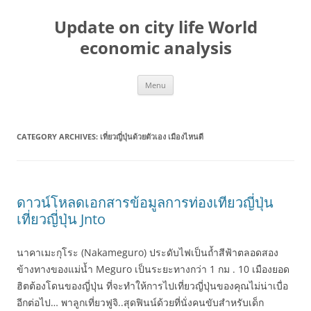
Skip
to
Update on city life World
content
economic analysis
Menu
CATEGORY ARCHIVES:
เที่ยวญี่ปุ่นด้วยตัวเอง เมืองไหนดี
ดาวน์โหลดเอกสารข้อมูลการท่องเทียวญี่ปุ่น
เที่ยวญี่ปุ่น Jnto
นาคาเมะกุโระ (Nakameguro) ประดับไฟเป็นถ้ำสีฟ้าตลอดสอง
ข้างทางของแม่น้ำ Meguro เป็นระยะทางกว่า 1 กม . 10 เมืองยอด
ฮิตต้องโดนของญี่ปุ่น ที่จะทำให้การไปเที่ยวญี่ปุ่นของคุณไม่น่าเบื่อ
อีกต่อไป… พาลูกเที่ยวฟูจิ..สุดฟินน์ด้วยที่นั่งคนขับสำหรับเด็ก