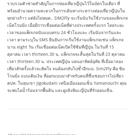
รวบรวมตัวช่วยสำคัญในการท่องเที่ยวญี่ปุ่นไว้ในบัตรใบเดียว ที่
พร้อมอำนวยความสะดวกในการเดินทางระหว่างท่องเที่ยวญี่ปุ่นใน
ทุกย่างก้าว แต่ยังไม่หมด.. SIM2Fly จะเริ่มนับวันใช้งานของแพ็กเกจ
เน็ตโรมมิ่ง เมื่อมีการเชื่อมต่อเน็ตที่ต่างประเทศครั้งแรก โดยระยะ
เวลาของแพ็กเกจนับแบบครบ 24 ชั่วโมงและ เริ่มนับจากวันและ
เวลา ตามระบุใน SMS ยืนยันการเริ่มใช้งานแพ็กเกจเช่น แพ็กเกจ
นาน eight วัน เริ่มเชื่อมต่อเน็ตเปิดใช้ซิมที่ญี่ปุ่น ในวันที่ 15
ตุลาคม เวลา thirteen.30 น. แพ็กเกจจะสิ้นสุดในวันที่ 23 ตุลาคม
เวลา thirteen.30 น. ประเทศญี่ปุ่น แดนอาทิตย์อุทัย ที่เมื่อมาลอง
เที่ยวสักครั้งแล้วจะติดใจ จนต้องกลับไปซ้ำอีกแน่. Sim2Fly คือ ซิม
โรมมิ่ง แบบเติมเงิน ที่ออกแบบมาสำหรับคนที่ชื่นชอบการไปเที่ยว
ตปท. ในหุบเขา Jigokudani เหนือเมืองออนเซ็น Yamanouchi คุณ
จะพบไอน้ำร้อนจากพื้นดิน และฝูงลิงหิมะญี่ปุ่นที่รักออนเซ็น.