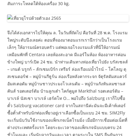
สัมภาระโหลดใต้ท้องเครื่อง 30 kg.
จึงได้ส่งเอกสารไปให้คุณ ล. ในวันที่ถัดไป คือวันที่ 28 พ.ค. โรงแรม
ใหญ่ระดับนึงเลยค่ะ ตอนที่จองมาตอนแรกเรานึกว่าเป็นโรงแรม
เล็กๆ ให้อารมณ์ครอบครัว แต่พอเจอโรงแรมแล้วที่นี่ให้อารมณ์
เหมือนพักที่ Centara เลยห้องสะอาด มีแอร์ในห้อง ห้องอาหารค่อน
ข้างใหญ่ บาร์เปิด 24 ชม. นำท่านเดินทางท่องเที่ยวไปยัง บรัสเซลส์
– เกนต์ บรูกก์ – ลักเซมเบิร์ก เทรียร์ ล่องเรือแม่น้ำไรน์ – โคโลญ ดุ
สเซนดอร์ฟ – หมู่บ้านกีธูร์น ล่องเรือหลังคากระจก จัตุรัสดัมสแควร์
อัมสเตอดัม หมู่บ้านชาวประมงโวเลนดัม – หมู่บ้านกังหันลมซานส
คันส์ รอตเตอร์ดัม บ้านลูกเต๋า ไคก์คูมูส Markthal รอตเตอร์ดัม –
บาเรล์ นัสเซา บาเรล์ เฮร์ตโท O… พอไปถึง Salzburg เราก็ไปซื้อ
ตั๋ว Salzburg vacationer card จากในสถานีค่ะมันจะมีเค้าท์เตอร์
ซื้อตั๋วสำหรับนักท่องเที่ยวอยู่เราเลือกซื้อเป็นแบบ 24 ชม. SIM2Fly
จะเริ่มนับวันใช้งานของแพ็กเกจเน็ตโรมมิ่ง เมื่อมีการเชื่อมต่อเน็ตที่
ต่างประเทศครั้งแรก โดยระยะเวลาของแพ็กเกจนับแบบครบ 24
ชั่วโมงและ เริ่มนับจากวันและเวลา ตามระบุใน SMS ยืนยันการ