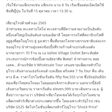
เริ่มใช้งานแพ็กเกจเช่น แพ็กเกจ นาน 8 วัน เริ่มเชื่อมต่อเน็ตเปิดใช้
ซิมที่ญี่ปุ่น ในวันที่ 15 ตุลาคม เวลา 13.30 น.
เที่ยวยุโรปด้วยตัวเอง 2565
นำท่านชม ทะเลสาบโคโม่ ทะเลสาบที่มีความสวยงามเป็นอันดับ
หนึ่งแต่ใหญ่เป็นอันดับสามของอิตาลี โดยสารรถไฟที่สถานีรถไฟที่
อยู่สูงที่สุดในยุโรป สู่ จูงเฟรา พื้นที่มรดกโลกทางธรรมชาติแห่งแรก
ของยุโรป นำท่านสู่แหล่งช้อปปิ้งที่รวมร้านค้าแบรนด์เนมดัง
มากมายกว่า 70 ร้าน ณ La Vallee Village Outlet อิสระสัมผัส
ประสบการณ์การช้อปปิ้งตามอัธยาศัย พิเศษ!! นำท่านทาน หอย
เอสค… ด้านบริษัท V Wholesale Tour เสนอขายแพ็คเกจทัวร์ไป
ยุโรป เส้นทางเนเธอร์แลนด์ เบลเยี่ยม ฝรั่งเศส 7 วัน four คืน เดิน
ทาง มี.ค. ราคาโปรโมชั่นเริ่มต้น fifty five,555 บาท ซึ่งปัจจุบันมีนัก
ท่องเที่ยวไทยสนใจจอง ไม่ยอมยกเลิกการเดินทาง นอกจากนี้ยังมี
เส้นทางเวียดนาม ราคาเริ่มต้น eleven,999 บาท เดินทาง เม.ย. ผู้
สื่อข่าวรายงานว่า บริษัทนำเที่ยวโฮลเซลได้เริ่มรุกโปรโมทขาย
แพ็คเกจทัวร์เที่ยวต่างประเทศมากขึ้น โดยเฉพาะทัวร์ยุโรป เช่น
บริษัท GS25 จัดโปรโมชั่นแพ็คเกจทัวร์ไปยุโรป “Shock Price”