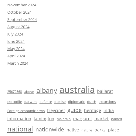
November 2024
October 2024
September 2024
August 2024
July 2024
June 2024
May 2024
April 2024
March 2024
australia
albany
ballarat
25672568
above
crocodile
darwins
defence
demise
diplomatic
dutch
excursions
guide
freycinet
heritage
india
Foreign economic news
information
lamington
margaret
market
maintain
named
national
nationwide
native
parks
place
nature