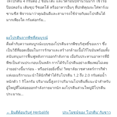
ให้โปรตีน 4 กรัมต่อ 2 ช้อนโต๊ะ และวิตามินบีจำนวนมาก ใช้โรย
ป๊อปคอร์น เติมซุป รีซอตโต้ หรืออาหารอื่นๆ ที่ปกติคุณจะใส่พาร์เม
ซานชีส พิจารณาว่าคุณยินดีและสามารถใช้จ่ายกับผงโปรตีนได้
มากเพียงใด กรัมต่อกรัม…
ผงโปรตีนจากพืชที่สมบูรณ์
ดื่มด่ำกับความสมบูรณ์แบบของโปรตีนจากพืชบริสุทธิ์ของเรา ซึ่ง
เป็นวิธีที่ยอดเยี่ยมในการรักษาและสร้างกล้ามเนื้อไร้ไขมันพร้อมทั้ง
สนับสนุนการฟื้นฟูหลังการออกกำลังกาย เมื่อรับประทานอาหารที่มี
พืชเป็นส่วนประกอบเป็นหลัก การได้รับโปรตีนอย่างเพียงพอไม่เคย
ง่ายอย่างนี้มาก่อน - หรืออร่อยยิ่งขึ้น! วิทยาลัยเวชศาสตร์การกีฬา
แห่งอเมริกาแนะนำให้นักกีฬาได้รับโปรตีน 1.2 ถึง 2.0 กรัมต่อน้ำ
หนักตัว 1 กิโลกรัม ปริมาณนี้สูงกว่าปริมาณโปรตีนที่แนะนำสำหรับ
ผู้ใหญ่ที่ไม่ค่อยออกกำลังกายมากนัก ผงโปรตีนส่วนใหญ่มีโปรตีน
ประมาณ…
Post
←
ยินดีต้อนรับสู่ Herbalife
ประโยชน์ของ ‘โปรตีน’ กับชาว