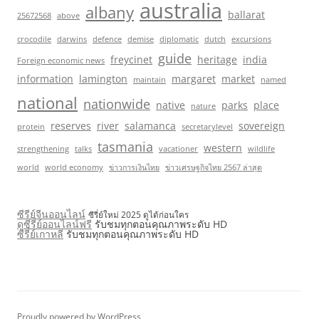
australia
albany
ballarat
25672568
above
crocodile
darwins
defence
demise
diplomatic
dutch
excursions
guide
freycinet
heritage
india
Foreign economic news
information
lamington
margaret
market
maintain
named
national
nationwide
native
parks
place
nature
reserves
river
salamanca
sovereign
protein
secretarylevel
tasmania
western
strengthening
talks
vacationer
wildlife
world
world economy
ข่าวการเงินไทย
ข่าวเศรษฐกิจไทย 2567 ล่าสุด
ซีรีย์จีนออนไลน์
ซีรี่ย์ใหม่ 2025 ดูได้ก่อนใคร
ดูซีรี่ย์ออนไลน์ฟรี
รับชมทุกตอนคุณภาพระดับ HD
ซีรี่ย์เกาหลี
รับชมทุกตอนคุณภาพระดับ HD
Proudly powered by WordPress