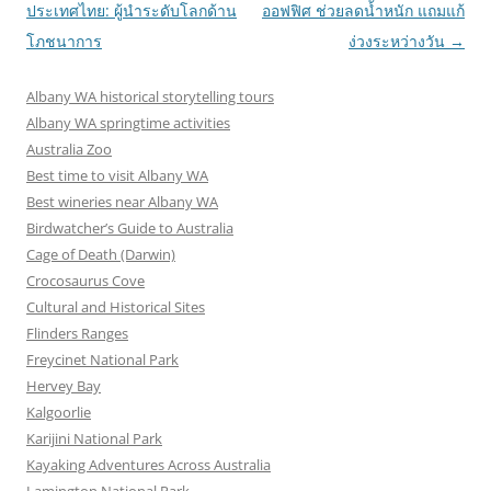
navigation
ประเทศไทย: ผู้นําระดับโลกด้าน
ออฟฟิศ ช่วยลดน้ำหนัก แถมแก้
โภชนาการ
ง่วงระหว่างวัน
→
Albany WA historical storytelling tours
Albany WA springtime activities
Australia Zoo
Best time to visit Albany WA
Best wineries near Albany WA
Birdwatcher’s Guide to Australia
Cage of Death (Darwin)
Crocosaurus Cove
Cultural and Historical Sites
Flinders Ranges
Freycinet National Park
Hervey Bay
Kalgoorlie
Karijini National Park
Kayaking Adventures Across Australia