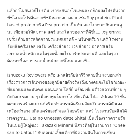
แล้วถ้าไม่กินเวย์โปรตีน เราจะกินอะไรแทนละ? ก็กินผงโปรตีนจาก
พืชไง ผงโปรตีนจากพืชมีหลายอย่างมากเช่น Soy protein, Plant-
based protein หรือ Pea protein เป็นต้น ลองไปหามากินแทนดู
นะ เพื่อช่วยให้สุขภาพ สัตว์ และโลกของเราที่ดีขึ้น… เจจู ซากุระ
เซรั่ม ด้วยสารสกัดจากประเทศเกาหลี – บริษัทพรีมา แคร์ โรงงาน
รับผลิตครีม เจล เซรั่ม เครื่องสำอาง เวชสำอาง อาหารเสริม…
อยากลดน้ำหนัก แต่ไม่รู้จะซื้ออะไรมารับประทานดี และไม่รู้ว่า
ต้องหาซื้ออาหารลดน้ำหนักจากที่ไหน และเพื่…
Ishuzoku Reviewers หรือ เผ่าสยิวกับนักรีวิวสายหื่น จะบอกเล่า
เรื่องราวการเดินทางของลูกผู้ชายตัวจริง (ถึงบางคนจะไม่ใช่ก็เถอะ)
ที่แน่วแน่และมั่นคงบนถนนสายโลกีย์ พร้อมเขียนรีวิวสถานที่กาม ๆ
กับกิจกรรมกาม ๆ เพื่อหาทุนในการไปเที่ยวที่ต่อไป…. อัปเดต 10 ขั้น
ตอนการสร้างแบรนด์ครีม ทำแบรนด์ครีม ผลิตครีมแบรนด์ตัวเอง
เครื่องสำอาง สกินแคร์ของตัวเอง โดยพรีมา แคร์ โรงงานรับผลิตได้
มาตรฐาน… Uta no Oneesan datte Shitai เป็นเรื่องราวความรัก
ในแบบผู้ใหญ่ของ Takazaki Minami พี่สาวที่อยู่ในรายการ “Onee-
san to Uatou! ” กับคุณพ่อเลี้ยงเดี่ยวที่มีความฝันในการเขียน