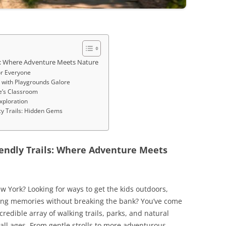
ls: Where Adventure Meets Nature
or Everyone
m with Playgrounds Galore
re’s Classroom
Exploration
y Trails: Hidden Gems
iendly Trails: Where Adventure Meets
w York? Looking for ways to get the kids outdoors,
ting memories without breaking the bank? You’ve come
credible array of walking trails, parks, and natural
f all ages. From gentle strolls to more adventurous