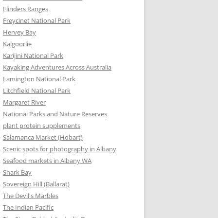
Flinders Ranges
Freycinet National Park
Hervey Bay
Kalgoorlie
Karijini National Park
Kayaking Adventures Across Australia
Lamington National Park
Litchfield National Park
Margaret River
National Parks and Nature Reserves
plant protein supplements
Salamanca Market (Hobart)
Scenic spots for photography in Albany
Seafood markets in Albany WA
Shark Bay
Sovereign Hill (Ballarat)
The Devil's Marbles
The Indian Pacific