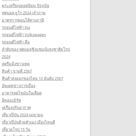
พระเหรียญยอดนิยม ปัจจุบัน
ฟุตบอล ยูโร 2024 เจ้าภาพ
มาตรการตอบโต้ทางภาษี
รถยนต์ไฟฟ้า Kia
รถยนต์ไฟฟ้า Volkswagen
รถยนต์ไฟฟ้า คือ
ลำดับของ ฟุตบอลชิงแชมป์แห่งชาติยุโรป
2024
สตรีมมิ่งข่าวเทค
สินค้า ขายดี 2567
สินค้าส่งออกของไทย 10 อันดับ 2567
อัพเดทข่าวการเมือง
อาหารลดไขมันในเลือด
อีคอมเมิร์ซ
เครื่องปรับอากาศ
เที่ยวญี่ปุ่น 2024 เมษายน
เที่ยวญี่ปุ่นด้วยตัวเอง เมืองไหนดี
เที่ยวยุโรป 15 วัน