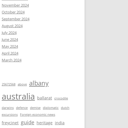
November 2024
October 2024
September 2024
August 2024
July 2024
June 2024
May 2024
April 2024
March 2024
albany
25672568
above
australia
ballarat
crocodile
darwins
defence
demise
diplomatic
dutch
excursions
Foreign economic news
guide
freycinet
heritage
india