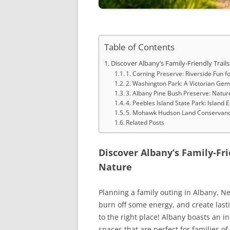
Table of Contents
Discover Albany’s Family-Friendly Trai
1. Corning Preserve: Riverside Fun f
2. Washington Park: A Victorian Ge
3. Albany Pine Bush Preserve: Natu
4. Peebles Island State Park: Island 
5. Mohawk Hudson Land Conservanc
Related Posts
Discover Albany’s Family-Fr
Nature
Planning a family outing in Albany, Ne
burn off some energy, and create las
to the right place! Albany boasts an in
spaces that are perfect for families o